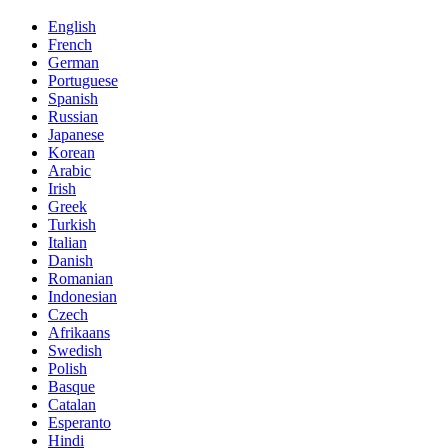
English
French
German
Portuguese
Spanish
Russian
Japanese
Korean
Arabic
Irish
Greek
Turkish
Italian
Danish
Romanian
Indonesian
Czech
Afrikaans
Swedish
Polish
Basque
Catalan
Esperanto
Hindi