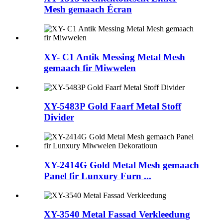
Mesh gemaach Écran
XY- C1 Antik Messing Metal Mesh
gemaach fir Miwwelen
XY-5483P Gold Faarf Metal Stoff
Divider
XY-2414G Gold Metal Mesh gemaach
Panel fir Lunxury Furn ...
XY-3540 Metal Fassad Verkleedung