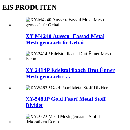
EIS PRODUITEN
XY-M4240 Aussen- Fassad Metal
Mesh gemaach fir Gebai
XY-2414P Edelstol flaach Drot Ënner
Mesh gemaach s ...
XY-5483P Gold Faarf Metal Stoff
Divider