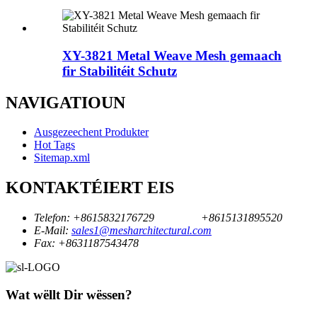
XY-3821 Metal Weave Mesh gemaach
fir Stabilitéit Schutz
NAVIGATIOUN
Ausgezeechent Produkter
Hot Tags
Sitemap.xml
KONTAKTÉIERT EIS
Telefon:
+8615832176729
+8615131895520
E-Mail:
sales1@mesharchitectural.com
Fax:
+8631187543478
Wat wëllt Dir wëssen?