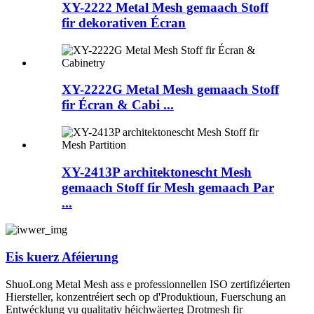
XY-2222 Metal Mesh gemaach Stoff
fir dekorativen Écran
XY-2222G Metal Mesh gemaach Stoff
fir Écran & Cabi ...
XY-2413P architektonescht Mesh
gemaach Stoff fir Mesh gemaach Par
...
Eis kuerz Aféierung
ShuoLong Metal Mesh ass e professionnellen ISO zertifizéierten
Hiersteller, konzentréiert sech op d'Produktioun, Fuerschung an
Entwécklung vu qualitativ héichwäerteg Drotmesh fir