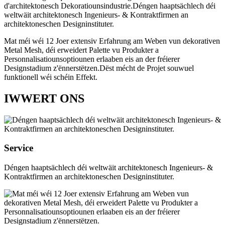
d'architektonesch Dekoratiounsindustrie.Déngen haaptsächlech déi
weltwäit architektonesch Ingenieurs- & Kontraktfirmen an
architektoneschen Designinstituter.
Mat méi wéi 12 Joer extensiv Erfahrung am Weben vun dekorativen
Metal Mesh, déi erweidert Palette vu Produkter a
Personnalisatiounsoptiounen erlaaben eis an der fréierer
Designstadium z'ënnerstëtzen.Dëst mécht de Projet souwuel
funktionell wéi schéin Effekt.
IWWERT ONS
Service
Déngen haaptsächlech déi weltwäit architektonesch Ingenieurs- &
Kontraktfirmen an architektoneschen Designinstituter.