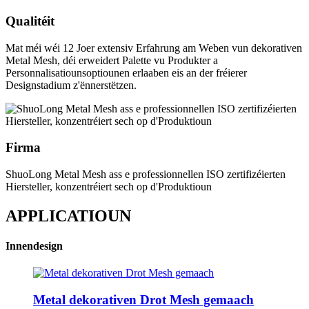
Qualitéit
Mat méi wéi 12 Joer extensiv Erfahrung am Weben vun dekorativen
Metal Mesh, déi erweidert Palette vu Produkter a
Personnalisatiounsoptiounen erlaaben eis an der fréierer
Designstadium z'ënnerstëtzen.
Firma
ShuoLong Metal Mesh ass e professionnellen ISO zertifizéierten
Hiersteller, konzentréiert sech op d'Produktioun
APPLICATIOUN
Innendesign
Metal dekorativen Drot Mesh gemaach