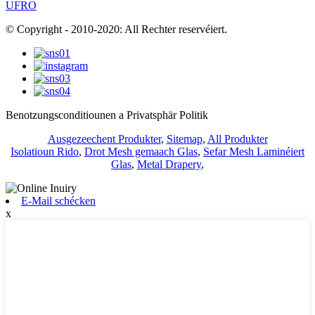
UFRO
© Copyright - 2010-2020: All Rechter reservéiert.
Benotzungsconditiounen a Privatsphär Politik
Ausgezeechent Produkter
,
Sitemap
,
All Produkter
Isolatioun Rido
,
Drot Mesh gemaach Glas
,
Sefar Mesh Laminéiert
Glas
,
Metal Drapery
,
E-Mail schécken
x