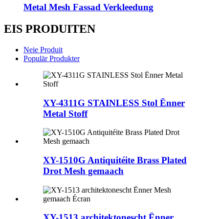
Metal Mesh Fassad Verkleedung
EIS PRODUITEN
Neie Produit
Populär Produkter
XY-4311G STAINLESS Stol Ënner
Metal Stoff
XY-1510G Antiquitéite Brass Plated
Drot Mesh gemaach
XY-1513 architektonescht Ënner