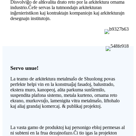
Disvolviĝo de altkvalita drato reto por la arkitektura ornama
industrio.Ĉefe servas la tutmondajn arkitekturan
inĝenieristikon kaj kontraktajn kompaniojn kaj arkitekturajn
desegnajn institutojn.
Servo unue!
La teamo de arkitektura metalmaŝo de Shuolong povas
perfekte helpi vin en la konstruaĵaj fasadoj, balustrado,
ekstera muro, kanopeoj, aŭta parkuma sunŝirmilo,
suspendita plafona sistemo, metala kurteno, ornama reto
ekrano, murkovraĵo, lamenigita vitra metalmaŝo, liftohalo
kaj aliaj grandaj komercaj. & publikaj projektoj.
La vasta gamo de produktoj kaj personigo ebloj permesas al
ni subteni en la frua dezajnofazo.Ĉi tio igas la projekton