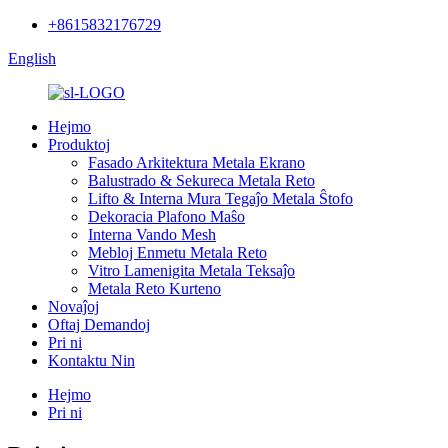
+8615832176729
English
Hejmo
Produktoj
Fasado Arkitektura Metala Ekrano
Balustrado & Sekureca Metala Reto
Lifto & Interna Mura Tegaĵo Metala Ŝtofo
Dekoracia Plafono Maŝo
Interna Vando Mesh
Mebloj Enmetu Metala Reto
Vitro Lamenigita Metala Teksaĵo
Metala Reto Kurteno
Novaĵoj
Oftaj Demandoj
Pri ni
Kontaktu Nin
Hejmo
Pri ni