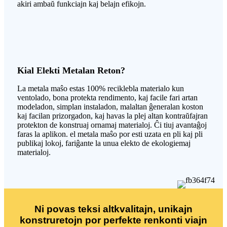
akiri ambaŭ funkciajn kaj belajn efikojn.
Kial Elekti Metalan Reton?
La metala maŝo estas 100% reciklebla materialo kun
ventolado, bona protekta rendimento, kaj facile fari artan
modeladon, simplan instaladon, malaltan ĝeneralan koston
kaj facilan prizorgadon, kaj havas la plej altan kontraŭfajran
protekton de konstruaj ornamaj materialoj. Ĉi tiuj avantaĝoj
faras la aplikon. el metala maŝo por esti uzata en pli kaj pli
publikaj lokoj, fariĝante la unua elekto de ekologiemaj
materialoj.
Ni povas teksi altkvalitajn, unikajn
konstruretojn por perfekte renkonti viajn