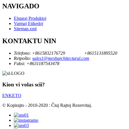
NAVIGADO
Elstaraj Produktoj
Varmaj Etikedoj
Sitemap.xml
KONTAKTU NIN
Telefono:
+8615832176729
+8615131895520
Retpoŝto:
sales1@mesharchitectural.com
Faksi:
+8631187543478
Kion vi volas scii?
ENKETO
© Kopirajto - 2010-2020 : Ĉiuj Rajtoj Rezervitaj.