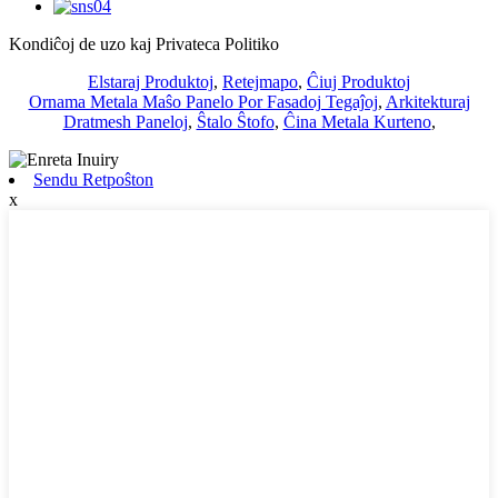
Kondiĉoj de uzo kaj Privateca Politiko
Elstaraj Produktoj
,
Retejmapo
,
Ĉiuj Produktoj
Ornama Metala Maŝo Panelo Por Fasadoj Tegaĵoj
,
Arkitekturaj
Dratmesh Paneloj
,
Ŝtalo Ŝtofo
,
Ĉina Metala Kurteno
,
Sendu Retpoŝton
x