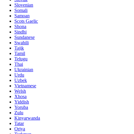
Slovenian
Somali
Samoan
Scots Gaelic
Shona
Sindhi
Sundanese
Swahili
Tajik
Tamil
Telugu
Thai
Ukrainian
Urdu
Uzbek
Vietnamese
Welsh
Xhosa
Yiddish
Yoruba
Zulu
Kinyarwanda
Tatar
Oriya