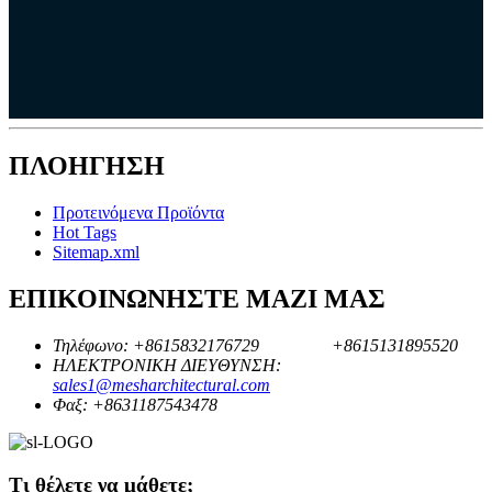
ΠΛΟΗΓΗΣΗ
Προτεινόμενα Προϊόντα
Hot Tags
Sitemap.xml
ΕΠΙΚΟΙΝΩΝΗΣΤΕ ΜΑΖΙ ΜΑΣ
Τηλέφωνο:
+8615832176729
+8615131895520
ΗΛΕΚΤΡΟΝΙΚΗ ΔΙΕΥΘΥΝΣΗ:
sales1@mesharchitectural.com
Φαξ:
+8631187543478
Τι θέλετε να μάθετε;