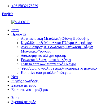
+8615832176729
English
Σπίτι
Προϊόντα
Αρχιτεκτονική Μεταλλική Οθόνη Πρόσοψης
Κιγκλίδωμα & Μεταλλικό Πλέγμα Ασφαλείας
Ανελκυστήρας & Εσωτερική Επένδυση Τοίχων
Μεταλλικό Ύφασμα
Διακοσμητικό πλέγμα οροφής
Εσωτερικό διαχωριστικό πλέγμα
Ένθετο επίπλων Μεταλλικό Πλέγμα
Ύφασμα από γυαλί με πλαστικοποιημένο μέταλλο
Κουρτίνα από μεταλλικό πλέγμα
Νέα
Συχνές ερωτήσεις
Σχετικά με εμάς
Επικοινωνήστε μαζί μας
Σπίτι
Σχετικά με εμάς