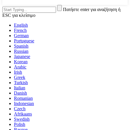
Πατήστε enter για αναζήτηση ή
ESC για κλείσιμο
English
French
German
Portuguese
Spanish
Russian
Japanese
Korean
Arabic
Irish
Greek
Turkish
Italian
Danish
Romanian
Indonesian
Czech
Afrikaans
Swedish
Polish
Basque