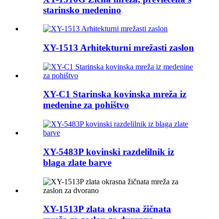
starinsko medenino
XY-1513 Arhitekturni mrežasti zaslon
XY-C1 Starinska kovinska mreža iz
medenine za pohištvo
XY-5483P kovinski razdelilnik iz
blaga zlate barve
XY-1513P zlata okrasna žičnata