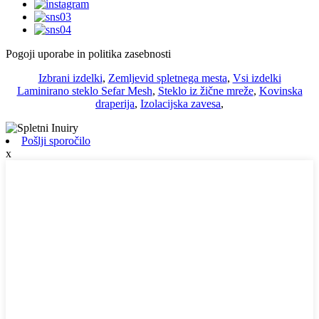
Pogoji uporabe in politika zasebnosti
Izbrani izdelki
,
Zemljevid spletnega mesta
,
Vsi izdelki
Laminirano steklo Sefar Mesh
,
Steklo iz žične mreže
,
Kovinska
draperija
,
Izolacijska zavesa
,
Pošlji sporočilo
x