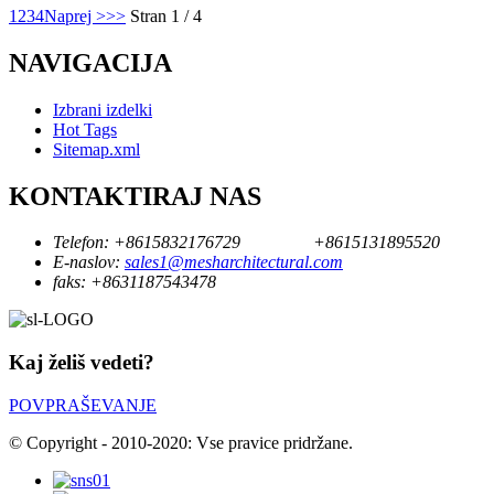
1
2
3
4
Naprej >
>>
Stran 1 / 4
NAVIGACIJA
Izbrani izdelki
Hot Tags
Sitemap.xml
KONTAKTIRAJ NAS
Telefon:
+8615832176729
+8615131895520
E-naslov:
sales1@mesharchitectural.com
faks:
+8631187543478
Kaj želiš vedeti?
POVPRAŠEVANJE
© Copyright - 2010-2020: Vse pravice pridržane.