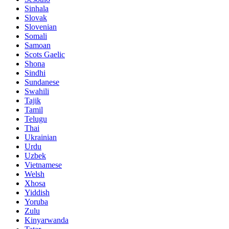
Sinhala
Slovak
Slovenian
Somali
Samoan
Scots Gaelic
Shona
Sindhi
Sundanese
Swahili
Tajik
Tamil
Telugu
Thai
Ukrainian
Urdu
Uzbek
Vietnamese
Welsh
Xhosa
Yiddish
Yoruba
Zulu
Kinyarwanda