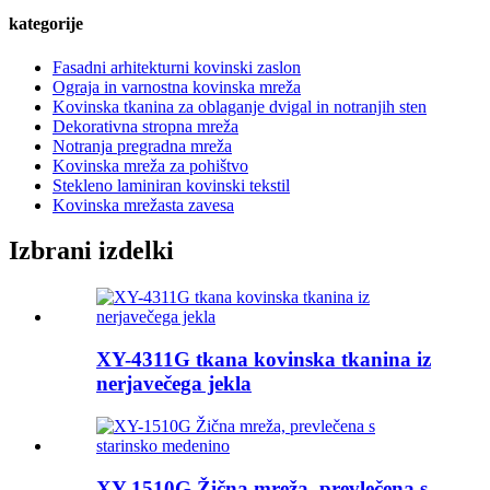
kategorije
Fasadni arhitekturni kovinski zaslon
Ograja in varnostna kovinska mreža
Kovinska tkanina za oblaganje dvigal in notranjih sten
Dekorativna stropna mreža
Notranja pregradna mreža
Kovinska mreža za pohištvo
Stekleno laminiran kovinski tekstil
Kovinska mrežasta zavesa
Izbrani izdelki
XY-4311G tkana kovinska tkanina iz
nerjavečega jekla
XY-1510G Žična mreža, prevlečena s