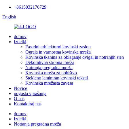
+8615832176729
English
domov
Izdelki
Fasadni arhitekturni kovinski zaslon
Ograja in varnostna kovinska mreža
Kovinska tkanina za oblaganje dvigal in notranjih sten
Dekorativna stropna mreža
Notranja pregradna mreža
Kovinska mreža za pohištvo
Stekleno laminiran kovinski tekstil
Kovinska mrežasta zavesa
Novice
pogosta vprašanja
O nas
Kontaktiraj nas
domov
Izdelki
Notranja pregradna mreža