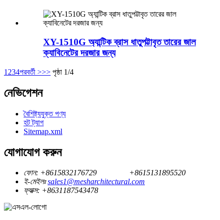
XY-1510G অ্যান্টিক ব্রাস ধাতুপট্টাবৃত তারের জাল
ক্যাবিনেটের দরজার জন্য
1
2
3
4
পরবর্তী >
>>
পৃষ্ঠা 1/4
নেভিগেশন
বৈশিষ্ট্যযুক্ত পণ্য
হট ট্যাগ
Sitemap.xml
যোগাযোগ করুন
ফোন:
+8615832176729
+8615131895520
ই-মেইলঃ
sales1@mesharchitectural.com
ফ্যাক্স:
+8631187543478