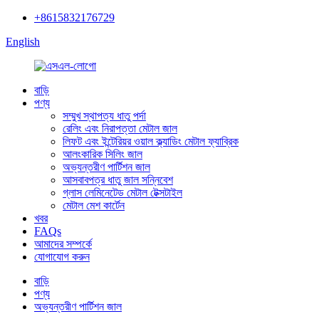
+8615832176729
English
বাড়ি
পণ্য
সম্মুখ স্থাপত্য ধাতু পর্দা
রেলিং এবং নিরাপত্তা মেটাল জাল
লিফট এবং ইন্টেরিয়র ওয়াল ক্ল্যাডিং মেটাল ফ্যাব্রিক
আলংকারিক সিলিং জাল
অভ্যন্তরীণ পার্টিশন জাল
আসবাবপত্র ধাতু জাল সন্নিবেশ
গ্লাস লেমিনেটেড মেটাল টেক্সটাইল
মেটাল মেশ কার্টেন
খবর
FAQs
আমাদের সম্পর্কে
যোগাযোগ করুন
বাড়ি
পণ্য
অভ্যন্তরীণ পার্টিশন জাল