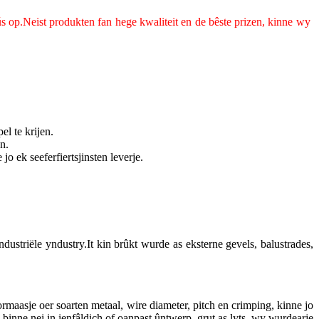
op.Neist produkten fan hege kwaliteit en de bêste prizen, kinne wy ​​
l te krijen.
n.
o ek seeferfiertsjinsten leverje.
dustriële yndustry.It kin brûkt wurde as eksterne gevels, balustrades,
rmaasje oer soarten metaal, wire diameter, pitch en crimping, kinne jo
inne nei in ienfâldich of oanpast ûntwerp, grut as lyts, wy wurdearje