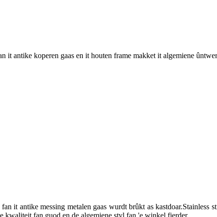
 it antike koperen gaas en it houten frame makket it algemiene ûntwerp
fan it antike messing metalen gaas wurdt brûkt as kastdoar.Stainless s
e kwaliteit fan guod en de algemiene styl fan 'e winkel fierder.