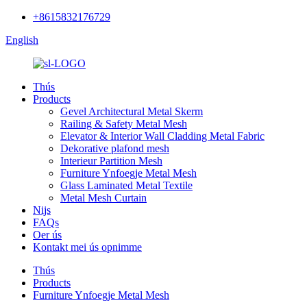
+8615832176729
English
Thús
Products
Gevel Architectural Metal Skerm
Railing & Safety Metal Mesh
Elevator & Interior Wall Cladding Metal Fabric
Dekorative plafond mesh
Interieur Partition Mesh
Furniture Ynfoegje Metal Mesh
Glass Laminated Metal Textile
Metal Mesh Curtain
Nijs
FAQs
Oer ús
Kontakt mei ús opnimme
Thús
Products
Furniture Ynfoegje Metal Mesh