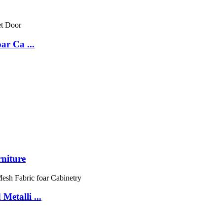
ar Ca ...
niture
etalli ...