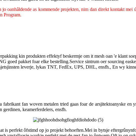
 jo oanhâldende as kommende projekten, nim dan direkt kontakt mei ús 
ten Program.
rpakking kin produkten effektyf beskermje om it mesh oan 'e klant soepe
goed pakket foar elke bestelling.Service sintrum oer sourcing easke
sjetsjinsten leverje, lykas TNT, FedEx, UPS, DHL, ensfh., En wy kinne j
na fabrikant fan woven metalen tried gaas foar de arsjitektoanyske en yn
n gerdinen, keamerferdelers, ensfh.
 is perfekt ôfstimd op jo projekt behoeften.Mei in bytsje eftergrûnynfo
ynstallaasje wurkje perfekt mei de rest fan jo ûntwerp.Oft jo op syk b