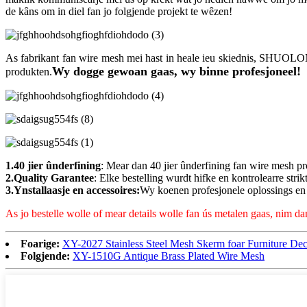
de kâns om in diel fan jo folgjende projekt te wêzen!
As fabrikant fan wire mesh mei hast in heale ieu skiednis, SHUOLONG
Wy dogge gewoan gaas, wy binne profesjoneel!
produkten.
1.40 jier ûnderfining
: Mear dan 40 jier ûnderfining fan wire mesh pr
2.Quality Garantee
: Elke bestelling wurdt hifke en kontrolearre strik
3.Ynstallaasje en accessoires:
Wy koenen profesjonele oplossings en a
As jo ​​​​bestelle wolle of mear details wolle fan ús metalen gaas, nim d
Foarige:
XY-2027 Stainless Steel Mesh Skerm foar Furniture Dec
Folgjende:
XY-1510G Antique Brass Plated Wire Mesh