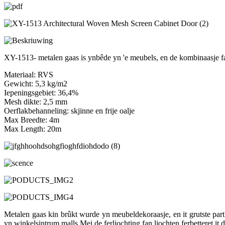
XY-1513- metalen gaas is ynbêde yn 'e meubels, en de kombinaasje fan
Materiaal: RVS
Gewicht: 5,3 kg/m2
Iepeningsgebiet: 36,4%
Mesh dikte: 2,5 mm
Oerflakbehanneling: skjinne en frije oalje
Max Breedte: 4m
Max Length: 20m
Metalen gaas kin brûkt wurde yn meubeldekoraasje, en it grutste part 
yn winkelsintrum malls.Mei de ferljochting fan ljochten ferbetteret it d