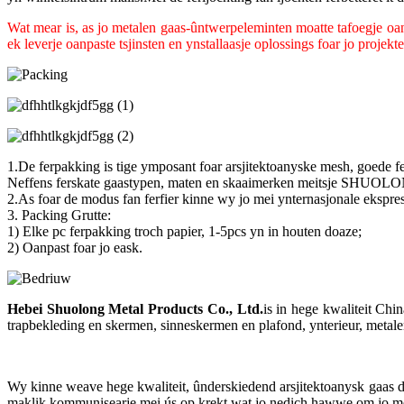
Wat mear is, as jo metalen gaas-ûntwerpeleminten moatte tafoegje oan
ek leverje oanpaste tsjinsten en ynstallaasje oplossings foar jo projek
1.De ferpakking is tige ymposant foar arsjitektoanyske mesh, goede fe
Neffens ferskate gaastypen, maten en skaaimerken meitsje SHUOLONG 
2.As foar de modus fan ferfier kinne wy ​​jo mei ynternasjonale ekspre
3. Packing Grutte:
1) Elke pc ferpakking troch papier, 1-5pcs yn in houten doaze;
2) Oanpast foar jo eask.
Hebei Shuolong Metal Products Co., Ltd
.
is in hege kwaliteit Chi
trapbekleding en skermen, sinneskermen en plafond, ynterieur, metale
Wy kinne weave hege kwaliteit, ûnderskiedend arsjitektoanysk gaas dat
maklik kommunisearje mei ús op krekt wat jo nedich hawwe om jo mesh 