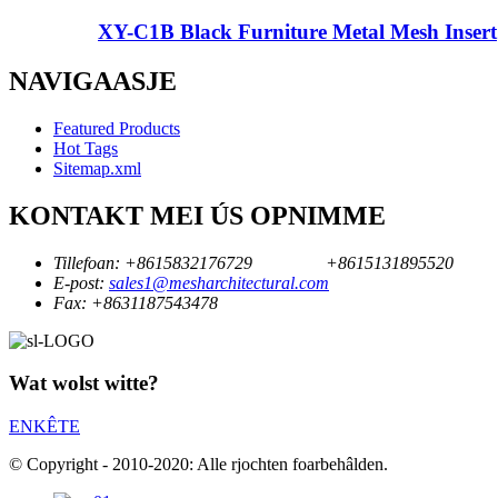
XY-C1B Black Furniture Metal Mesh Insert
NAVIGAASJE
Featured Products
Hot Tags
Sitemap.xml
KONTAKT MEI ÚS OPNIMME
Tillefoan:
+8615832176729
+8615131895520
E-post:
sales1@mesharchitectural.com
Fax:
+8631187543478
Wat wolst witte?
ENKÊTE
© Copyright - 2010-2020: Alle rjochten foarbehâlden.