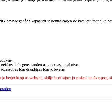
 hawwe genôch kapasiteit te kontrolearjen de kwaliteit foar elke beste
oduksje.
t neffens de hegere standert as ynternasjonaal nivo.
ccessoires foar draadgaas foar jo leverje
an jo berjocht op ús webside, skilje ús of stjoer jo easken nei ús e-post,
oration