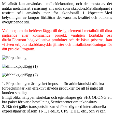
Metallnät kan användas i möbeldekoration, och det mesta av det
antika metallnätet i mässing används som skåpdörr.Metallnätpanel i
rostfritt stål används mer för skopåsställ i köpcentra.Med
belysningen av lampor förbättrar det varornas kvalitet och butikens
övergripande stil.
Vad mer, om du behöver lägga till designelement i metallnät till dina
pågående eller kommande projekt, vänligen kontakta oss
direkt.Förutom högkvalitativa produkter och de bästa priserna, kan
vi även erbjuda skräddarsydda tjänster och installationslösningar för
ditt projekt Program.
1. Förpackningen är mycket imposant för arkitektoniskt nät, bra
förpackningar kan effektivt skydda produkter för att få nätet till
kunden smidigt.
Enligt olika nättyper, storlekar och egenskaper gör SHUOLONG ett
bra paket för varje beställning.Servicecenter om inköpskrav.
2. När det gäller transportsätt kan vi förse dig med internationella
expresstjänster, såsom TNT, FedEx, UPS, DHL, etc., och vi kan