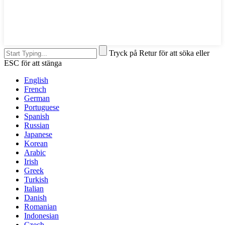
Tryck på Retur för att söka eller
ESC för att stänga
English
French
German
Portuguese
Spanish
Russian
Japanese
Korean
Arabic
Irish
Greek
Turkish
Italian
Danish
Romanian
Indonesian
Czech