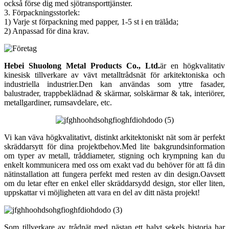
också förse dig med sjötransporttjänster.
3. Förpackningsstorlek:
1) Varje st förpackning med papper, 1-5 st i en trälåda;
2) Anpassad för dina krav.
Hebei Shuolong Metal Products Co., Ltd
.
är en högkvalitativ
kinesisk tillverkare av vävt metalltrådsnät för arkitektoniska och
industriella industrier.Den kan användas som yttre fasader,
balustrader, trappbeklädnad & skärmar, solskärmar & tak, interiörer,
metallgardiner, rumsavdelare, etc.
Vi kan väva högkvalitativt, distinkt arkitektoniskt nät som är perfekt
skräddarsytt för dina projektbehov.Med lite bakgrundsinformation
om typer av metall, tråddiameter, stigning och krympning kan du
enkelt kommunicera med oss ​​om exakt vad du behöver för att få din
nätinstallation att fungera perfekt med resten av din design.Oavsett
om du letar efter en enkel eller skräddarsydd design, stor eller liten,
uppskattar vi möjligheten att vara en del av ditt nästa projekt!
Som tillverkare av trådnät med nästan ett halvt sekels historia har