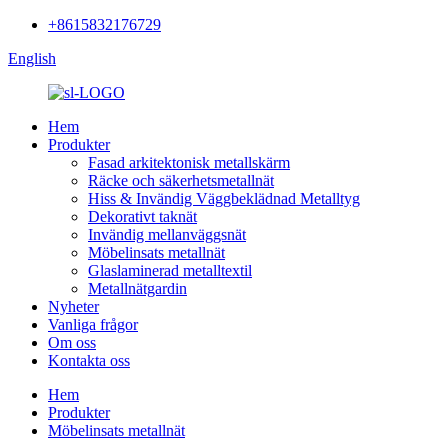
+8615832176729
English
Hem
Produkter
Fasad arkitektonisk metallskärm
Räcke och säkerhetsmetallnät
Hiss & Invändig Väggbeklädnad Metalltyg
Dekorativt taknät
Invändig mellanväggsnät
Möbelinsats metallnät
Glaslaminerad metalltextil
Metallnätgardin
Nyheter
Vanliga frågor
Om oss
Kontakta oss
Hem
Produkter
Möbelinsats metallnät