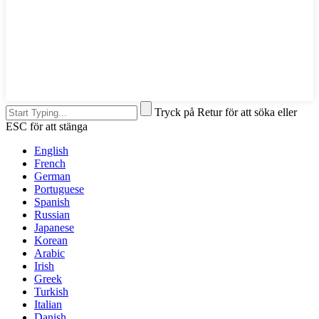
Tryck på Retur för att söka eller
ESC för att stänga
English
French
German
Portuguese
Spanish
Russian
Japanese
Korean
Arabic
Irish
Greek
Turkish
Italian
Danish