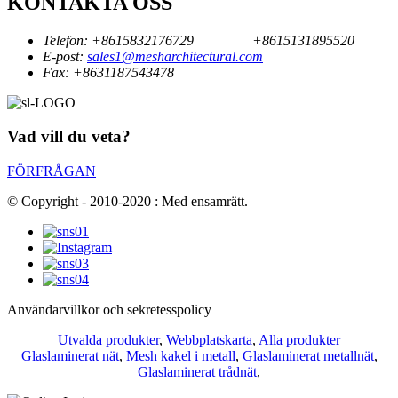
KONTAKTA OSS
Telefon:
+8615832176729
+8615131895520
E-post:
sales1@mesharchitectural.com
Fax:
+8631187543478
Vad vill du veta?
FÖRFRÅGAN
© Copyright - 2010-2020 : Med ensamrätt.
Användarvillkor och sekretesspolicy
Utvalda produkter
,
Webbplatskarta
,
Alla produkter
Glaslaminerat nät
,
Mesh kakel i metall
,
Glaslaminerat metallnät
,
Glaslaminerat trådnät
,