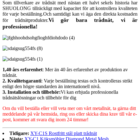
Som tillverkare av trådnät med nästan ett halvt sekels historia har
SHUOLONG tillräckligt med kapacitet för att kontrollera kvaliteten
för varje beställning.Och samtidigt kan vi äga den direkta kostnaden
Vi gör bara trådnät, vi är
för trådnätprodukter.
professionella!
1,40 års erfarenhet
: Mer än 40 års erfarenhet av produktion av
trådnät.
2. Kvalitetsgaranti
: Varje beställning testas och kontrolleras strikt
enligt den högre standarden än internationell nivå.
3. Installation och tillbehör:
Vi kan erbjuda professionella
trådnätslösningar och tillbehör för dig
Om du vill beställa eller vill veta mer om vårt metallnät, ta gärna ditt
meddelande på vår hemsida, ring oss eller skicka dina krav till vår e-
post, kommer att svara dig inom 24 timmar!
Tidigare:
XY-C1S Rostfritt stål platt trådnät
Nästa:
XY-C1 Köksmöbler Diamond Metal Mesh