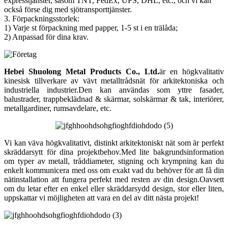
expresstjänster, såsom TNT, FedEx, UPS, DHL, etc., och vi kan
också förse dig med sjötransporttjänster.
3. Förpackningsstorlek:
1) Varje st förpackning med papper, 1-5 st i en trälåda;
2) Anpassad för dina krav.
Hebei Shuolong Metal Products Co., Ltd
.
är en högkvalitativ
kinesisk tillverkare av vävt metalltrådsnät för arkitektoniska och
industriella industrier.Den kan användas som yttre fasader,
balustrader, trappbeklädnad & skärmar, solskärmar & tak, interiörer,
metallgardiner, rumsavdelare, etc.
Vi kan väva högkvalitativt, distinkt arkitektoniskt nät som är perfekt
skräddarsytt för dina projektbehov.Med lite bakgrundsinformation
om typer av metall, tråddiameter, stigning och krympning kan du
enkelt kommunicera med oss ​​om exakt vad du behöver för att få din
nätinstallation att fungera perfekt med resten av din design.Oavsett
om du letar efter en enkel eller skräddarsydd design, stor eller liten,
uppskattar vi möjligheten att vara en del av ditt nästa projekt!