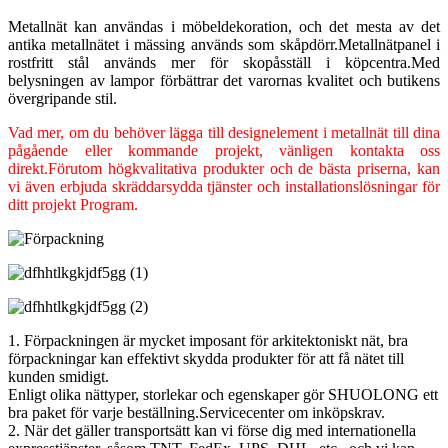
Metallnät kan användas i möbeldekoration, och det mesta av det
antika metallnätet i mässing används som skåpdörr.Metallnätpanel i
rostfritt stål används mer för skopåsställ i köpcentra.Med
belysningen av lampor förbättrar det varornas kvalitet och butikens
övergripande stil.
Vad mer, om du behöver lägga till designelement i metallnät till dina
pågående eller kommande projekt, vänligen kontakta oss
direkt.Förutom högkvalitativa produkter och de bästa priserna, kan
vi även erbjuda skräddarsydda tjänster och installationslösningar för
ditt projekt Program.
1. Förpackningen är mycket imposant för arkitektoniskt nät, bra
förpackningar kan effektivt skydda produkter för att få nätet till
kunden smidigt.
Enligt olika nättyper, storlekar och egenskaper gör SHUOLONG ett
bra paket för varje beställning.Servicecenter om inköpskrav.
2. När det gäller transportsätt kan vi förse dig med internationella