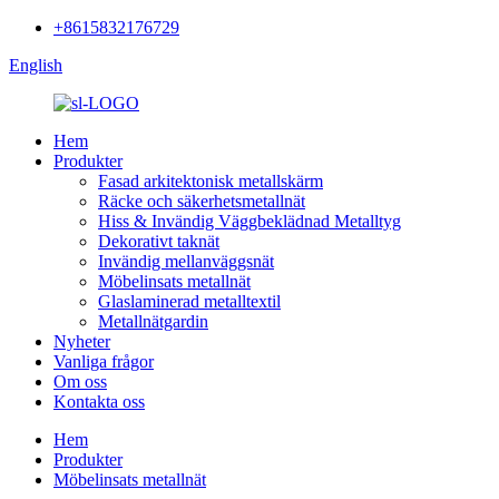
+8615832176729
English
Hem
Produkter
Fasad arkitektonisk metallskärm
Räcke och säkerhetsmetallnät
Hiss & Invändig Väggbeklädnad Metalltyg
Dekorativt taknät
Invändig mellanväggsnät
Möbelinsats metallnät
Glaslaminerad metalltextil
Metallnätgardin
Nyheter
Vanliga frågor
Om oss
Kontakta oss
Hem
Produkter
Möbelinsats metallnät