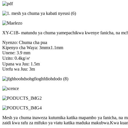
XY-C1B- matundu ya chuma yamepachikwa kwenye fanicha, na mchan
Nyenzo: Chuma cha pua
Kipenyo cha Waya: 3mmx1.1mm
Unene: 3.9 mm
Uzito: 0.4kg/㎡
Upana wa Juu: 1.5m
Urefu wa Juu: 3m
Mesh ya chuma inaweza kutumika katika mapambo ya fanicha, na m
zaidi kwa rafu za mifuko ya viatu katika maduka makubwa.Kwa kuang