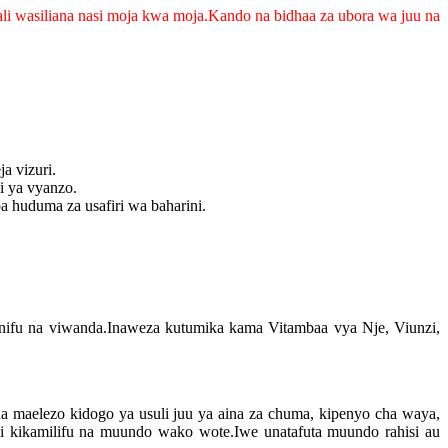
li wasiliana nasi moja kwa moja.Kando na bidhaa za ubora wa juu na
a vizuri.
i ya vyanzo.
 huduma za usafiri wa baharini.
nifu na viwanda.Inaweza kutumika kama Vitambaa vya Nje, Viunzi,
 maelezo kidogo ya usuli juu ya aina za chuma, kipenyo cha waya,
zi kikamilifu na muundo wako wote.Iwe unatafuta muundo rahisi au