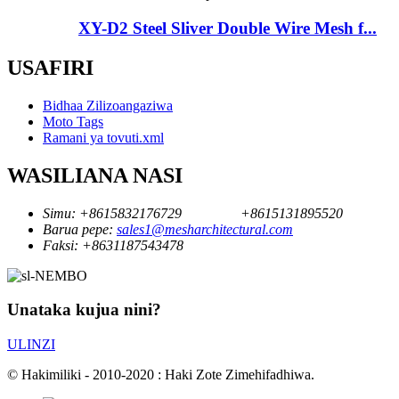
XY-D2 Steel Sliver Double Wire Mesh f...
USAFIRI
Bidhaa Zilizoangaziwa
Moto Tags
Ramani ya tovuti.xml
WASILIANA NASI
Simu:
+8615832176729
+8615131895520
Barua pepe:
sales1@mesharchitectural.com
Faksi:
+8631187543478
Unataka kujua nini?
ULINZI
© Hakimiliki - 2010-2020 : Haki Zote Zimehifadhiwa.