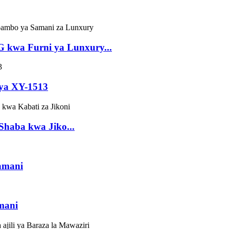
 kwa Furni ya Lunxury...
 ya XY-1513
Shaba kwa Jiko...
amani
mani