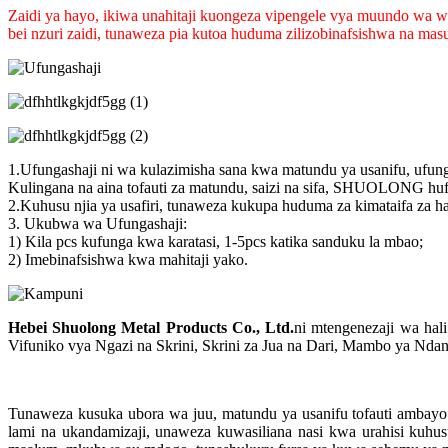
Zaidi ya hayo, ikiwa unahitaji kuongeza vipengele vya muundo wa w
bei nzuri zaidi, tunaweza pia kutoa huduma zilizobinafsishwa na ma
1.Ufungashaji ni wa kulazimisha sana kwa matundu ya usanifu, ufunga
Kulingana na aina tofauti za matundu, saizi na sifa, SHUOLONG hufa
2.Kuhusu njia ya usafiri, tunaweza kukupa huduma za kimataifa za 
3. Ukubwa wa Ufungashaji:
1) Kila pcs kufunga kwa karatasi, 1-5pcs katika sanduku la mbao;
2) Imebinafsishwa kwa mahitaji yako.
Hebei Shuolong Metal Products Co., Ltd
.
ni mtengenezaji wa ha
Vifuniko vya Ngazi na Skrini, Skrini za Jua na Dari, Mambo ya Nda
Tunaweza kusuka ubora wa juu, matundu ya usanifu tofauti ambayo
lami na ukandamizaji, unaweza kuwasiliana nasi kwa urahisi kuhu