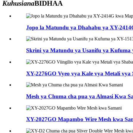
Kuhusiana
BIDHAA
Jopo la Matundu ya Dhahabu ya XY-2414G
Skrini ya Matundu ya Usanifu ya Kufuma
XY-2276GO Vyeo vya Kale vya Metali vya 
Mesh ya Chuma cha pua ya Almasi Kwa S
XY-2027GO Mapambo Wire Mesh kwa Sa