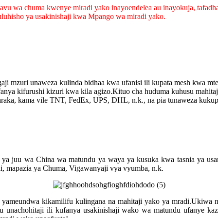
avu wa chuma kwenye miradi yako inayoendelea au inayokuja, tafadha
suluhisho ya usakinishaji kwa Mpango wa miradi yako.
ji mzuri unaweza kulinda bidhaa kwa ufanisi ili kupata mesh kwa mtej
nya kifurushi kizuri kwa kila agizo.Kituo cha huduma kuhusu mahitaj
haraka, kama vile TNT, FedEx, UPS, DHL, n.k., na pia tunaweza kukupa
li ya juu wa China wa matundu ya waya ya kusuka kwa tasnia ya usa
ni, mapazia ya Chuma, Vigawanyaji vya vyumba, n.k.
 yameundwa kikamilifu kulingana na mahitaji yako ya mradi.Ukiwa na
su unachohitaji ili kufanya usakinishaji wako wa matundu ufanye ka