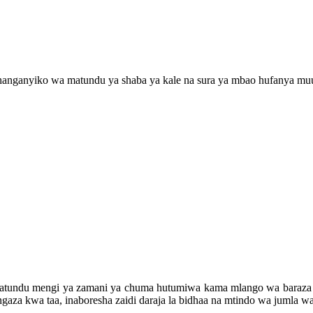
ganyiko wa matundu ya shaba ya kale na sura ya mbao hufanya muu
atundu mengi ya zamani ya chuma hutumiwa kama mlango wa baraza l
aza kwa taa, inaboresha zaidi daraja la bidhaa na mtindo wa jumla w