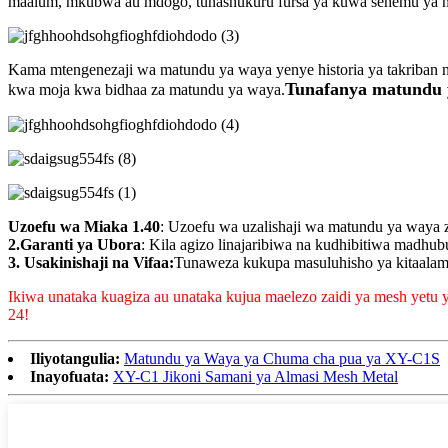
maalum, mkubwa au mdogo, tunashukuru fursa ya kuwa sehemu ya m
Kama mtengenezaji wa matundu ya waya yenye historia ya takriban
Tunafanya matundu y
kwa moja kwa bidhaa za matundu ya waya.
Uzoefu wa Miaka 1.40
: Uzoefu wa uzalishaji wa matundu ya waya z
2.Garanti ya Ubora
: Kila agizo linajaribiwa na kudhibitiwa madhub
3. Usakinishaji na Vifaa:
Tunaweza kukupa masuluhisho ya kitaalamu
Ikiwa unataka kuagiza au unataka kujua maelezo zaidi ya mesh yetu 
24!
Iliyotangulia:
Matundu ya Waya ya Chuma cha pua ya XY-C1S
Inayofuata:
XY-C1 Jikoni Samani ya Almasi Mesh Metal