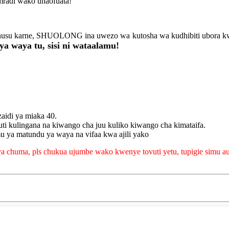
radi wako unaofuata!
 nusu karne, SHUOLONG ina uwezo wa kutosha wa kudhibiti ubora kwa
a waya tu, sisi ni wataalamu!
aidi ya miaka 40.
uti kulingana na kiwango cha juu kuliko kiwango cha kimataifa.
 ya matundu ya waya na vifaa kwa ajili yako
ya chuma, pls chukua ujumbe wako kwenye tovuti yetu, tupigie simu au