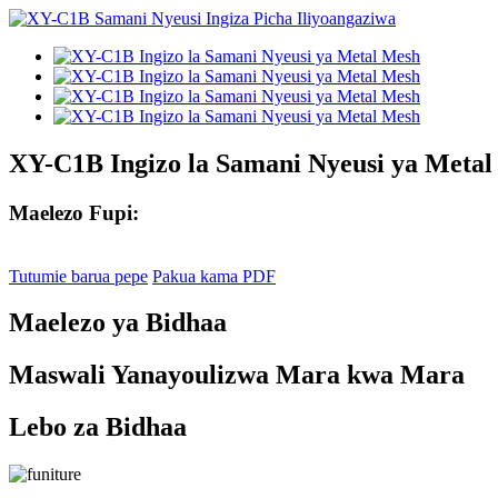
XY-C1B Ingizo la Samani Nyeusi ya Meta
Maelezo Fupi:
Tutumie barua pepe
Pakua kama PDF
Maelezo ya Bidhaa
Maswali Yanayoulizwa Mara kwa Mara
Lebo za Bidhaa