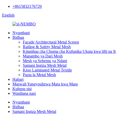
+8615832176729
English
Nyumbani
Bidhaa
Facade Architectural Metal Screen
Railing & Safety Metal Mesh
Kitambaa cha Chuma cha Kufunika Ukuta kwa lifti na
Mapambo ya Dari Mesh
Mesh ya Sehemu ya Ndani
Samani Ingiza Mesh Metal
Kioo Laminated Metal Textile
Pazia la Metal Mesh
Habari
Maswali Yanayoulizwa Mara kwa Mara
Kuhusu sisi
Wasiliana nasi
Nyumbani
Bidhaa
Samani Ingiza Mesh Metal