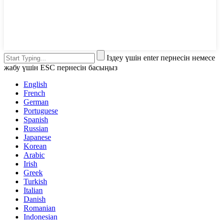
Іздеу үшін enter пернесін немесе
жабу үшін ESC пернесін басыңыз
English
French
German
Portuguese
Spanish
Russian
Japanese
Korean
Arabic
Irish
Greek
Turkish
Italian
Danish
Romanian
Indonesian