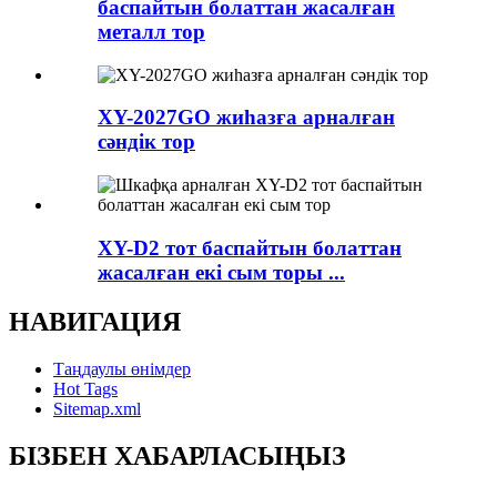
баспайтын болаттан жасалған
металл тор
XY-2027GO жиһазға арналған
сәндік тор
XY-D2 тот баспайтын болаттан
жасалған екі сым торы ...
НАВИГАЦИЯ
Таңдаулы өнімдер
Hot Tags
Sitemap.xml
БІЗБЕН ХАБАРЛАСЫҢЫЗ