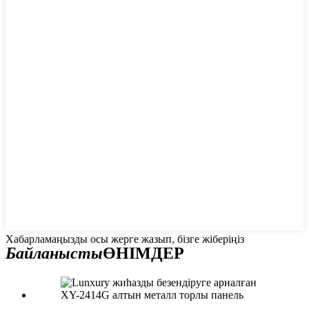
Хабарламаңызды осы жерге жазып, бізге жіберіңіз
Байланысты
ӨНІМДЕР