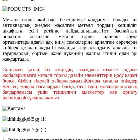
Металл торды жиһазды безендіруде қолдануға болады, ал
антикварлық жезден жасалған металл тордың көпшілігі
шкафтың есігі ретінде пайдаланылады.Тот баспайтын
болаттан жасалған металл торлы панель сауда
орталықтарындағы аяқ киім сөмкелеріне арналған сөрелерде
көбірек қолданылады.Шамдарды жарықтандыру арқылы ол
тауарлардың сортын және дүкеннің жалпы стилін одан әрі
жақсартады.
Сонымен қатар, сіз өзіңіздің ағымдағы немесе алдағы
жобаларыңызға металл торлы дизайн элементтерін қосу қажет
болса, бізбен тікелей хабарласыңыз.Жоғары сапалы өнімдер
мен ең жақсы бағалардан басқа, біз сіздің жобаларыңыздың
бағдарламасы үшін теңшелген қызметтер мен орнату
шешімдерін ұсына аламыз.