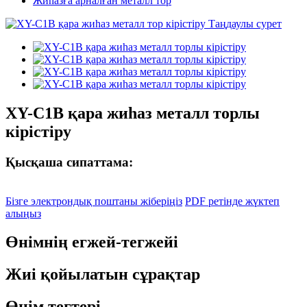
Жиһазға арналған металл тор
XY-C1B қара жиһаз металл торлы
кірістіру
Қысқаша сипаттама:
Бізге электрондық поштаны жіберіңіз
PDF ретінде жүктеп
алыңыз
Өнімнің егжей-тегжейі
Жиі қойылатын сұрақтар
Өнім тегтері