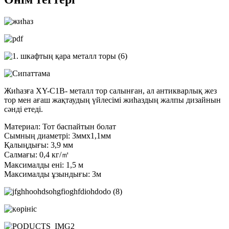
Жиһазға XY-C1B- металл тор салынған, ал антикварлық жез
тор мен ағаш жақтаудың үйлесімі жиһаздың жалпы дизайнын
сәнді етеді.
Материал: Тот баспайтын болат
Сымның диаметрі: 3ммх1,1мм
Қалыңдығы: 3,9 мм
Салмағы: 0,4 кг/㎡
Максималды ені: 1,5 м
Максималды ұзындығы: 3м