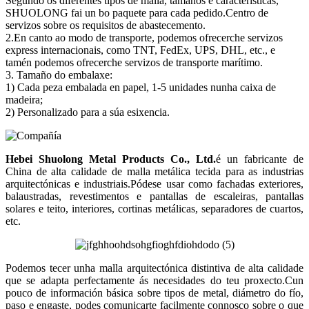
Segundo os diferentes tipos de malla, tamaños e características,
SHUOLONG fai un bo paquete para cada pedido.Centro de
servizos sobre os requisitos de abastecemento.
2.En canto ao modo de transporte, podemos ofrecerche servizos
express internacionais, como TNT, FedEx, UPS, DHL, etc., e
tamén podemos ofrecerche servizos de transporte marítimo.
3. Tamaño do embalaxe:
1) Cada peza embalada en papel, 1-5 unidades nunha caixa de
madeira;
2) Personalizado para a súa esixencia.
Hebei Shuolong Metal Products Co., Ltd
.
é un fabricante de
China de alta calidade de malla metálica tecida para as industrias
arquitectónicas e industriais.Pódese usar como fachadas exteriores,
balaustradas, revestimentos e pantallas de escaleiras, pantallas
solares e teito, interiores, cortinas metálicas, separadores de cuartos,
etc.
Podemos tecer unha malla arquitectónica distintiva de alta calidade
que se adapta perfectamente ás necesidades do teu proxecto.Cun
pouco de información básica sobre tipos de metal, diámetro do fío,
paso e engaste, podes comunicarte facilmente connosco sobre o que