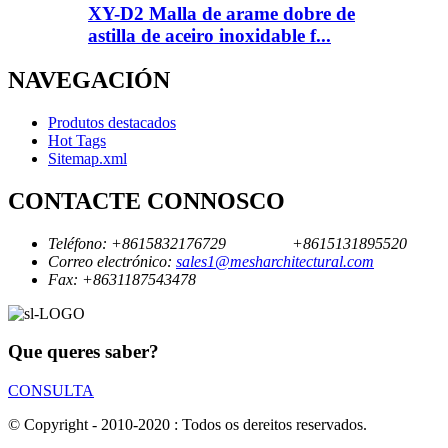
XY-D2 Malla de arame dobre de
astilla de aceiro inoxidable f...
NAVEGACIÓN
Produtos destacados
Hot Tags
Sitemap.xml
CONTACTE CONNOSCO
Teléfono:
+8615832176729
+8615131895520
Correo electrónico:
sales1@mesharchitectural.com
Fax:
+8631187543478
Que queres saber?
CONSULTA
© Copyright - 2010-2020 : Todos os dereitos reservados.