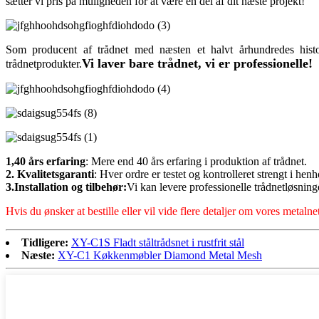
sætter vi pris på muligheden for at være en del af dit næste projekt!
Som producent af trådnet med næsten et halvt århundredes histo
Vi laver bare trådnet, vi er professionelle!
trådnetprodukter.
1,40 års erfaring
: Mere end 40 års erfaring i produktion af trådnet.
2. Kvalitetsgaranti
: Hver ordre er testet og kontrolleret strengt i hen
3.Installation og tilbehør:
Vi kan levere professionelle trådnetløsninge
Hvis du ønsker at bestille eller vil vide flere detaljer om vores metalne
Tidligere:
XY-C1S Fladt ståltrådsnet i rustfrit stål
Næste:
XY-C1 Køkkenmøbler Diamond Metal Mesh