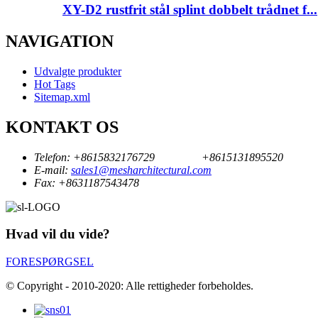
XY-D2 rustfrit stål splint dobbelt trådnet f...
NAVIGATION
Udvalgte produkter
Hot Tags
Sitemap.xml
KONTAKT OS
Telefon:
+8615832176729
+8615131895520
E-mail:
sales1@mesharchitectural.com
Fax:
+8631187543478
Hvad vil du vide?
FORESPØRGSEL
© Copyright - 2010-2020: Alle rettigheder forbeholdes.