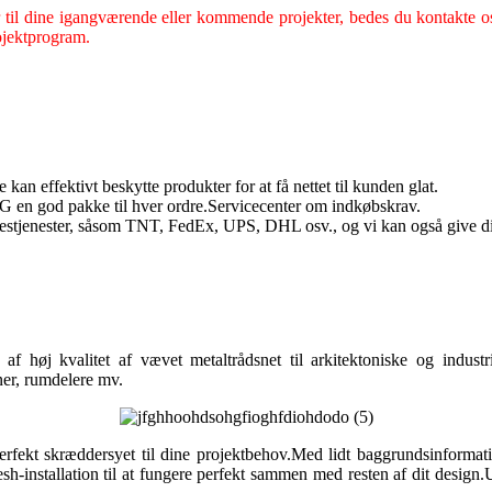
r til dine igangværende eller kommende projekter, bedes du kontakte os 
rojektprogram.
an effektivt beskytte produkter for at få nettet til kunden glat.
G en god pakke til hver ordre.Servicecenter om indkøbskrav.
restjenester, såsom TNT, FedEx, UPS, DHL osv., og vi kan også give dig
af høj kvalitet af vævet metaltrådsnet til arkitektoniske og industr
ner, rumdelere mv.
 perfekt skræddersyet til dine projektbehov.Med lidt baggrundsinform
stallation til at fungere perfekt sammen med resten af ​​dit design.Uanse