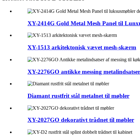
XY-2414G Gold Metal Mesh Panel til Lunxu
XY-1513 arkitektonisk vævet mesh-skærm
XY-2276GO antikke messing metalindsatser 
Diamant rustfrit stål metalnet til møbler
XY-2027GO dekorativt trådnet til møbler