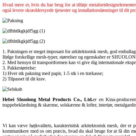
Hvad mere er, hvis du har brug for at tilføje metalnetdesignelemente
også levere skræddersyede tjenester og installationsløsninger til dit p
1. Pakningen er meget imposant for arkitektonisk mesh, god emballage k
Ifølge forskellige mesh-typer, størrelser og egenskaber er SHUOLON
2. Med hensyn til transportformen kan vi give dig internationale eksp
3. Pakkestørrelse:
1) Hver stk pakning med papir, 1-5 stk i en trækasse;
2) Tilpasset til dit krav.
Hebei Shuolong Metal Products Co., Ltd
.
er en Kina-producent 
trappebeklædning & skærme, solskærme & lofter, interiør, metalgardi
Vi kan væve højkvalitets, karakteristisk arkitektonisk mesh, der er
kommunikere med os om præcis, hvad du skal bruge for at få din mesh-in