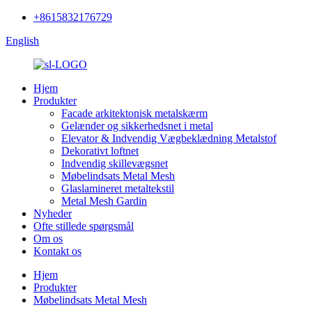
+8615832176729
English
Hjem
Produkter
Facade arkitektonisk metalskærm
Gelænder og sikkerhedsnet i metal
Elevator & Indvendig Vægbeklædning Metalstof
Dekorativt loftnet
Indvendig skillevægsnet
Møbelindsats Metal Mesh
Glaslamineret metaltekstil
Metal Mesh Gardin
Nyheder
Ofte stillede spørgsmål
Om os
Kontakt os
Hjem
Produkter
Møbelindsats Metal Mesh