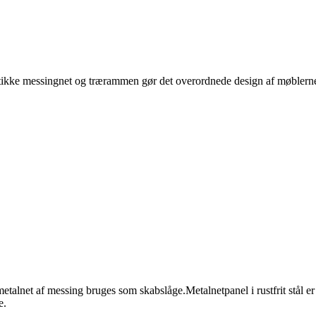
antikke messingnet og trærammen gør det overordnede design af møblern
talnet af messing bruges som skabslåge.Metalnetpanel i rustfrit stål er 
e.