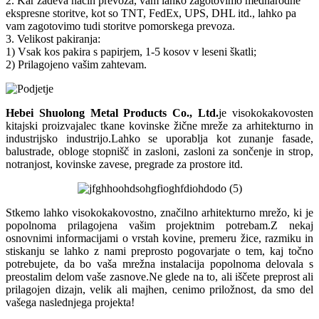
2. Kar zadeva način prevoza, vam lahko zagotovimo mednarodne
ekspresne storitve, kot so TNT, FedEx, UPS, DHL itd., lahko pa
vam zagotovimo tudi storitve pomorskega prevoza.
3. Velikost pakiranja:
1) Vsak kos pakira s papirjem, 1-5 kosov v leseni škatli;
2) Prilagojeno vašim zahtevam.
Hebei Shuolong Metal Products Co., Ltd
.
je visokokakovosten
kitajski proizvajalec tkane kovinske žične mreže za arhitekturno in
industrijsko industrijo.Lahko se uporablja kot zunanje fasade,
balustrade, obloge stopnišč in zasloni, zasloni za sončenje in strop,
notranjost, kovinske zavese, pregrade za prostore itd.
Stkemo lahko visokokakovostno, značilno arhitekturno mrežo, ki je
popolnoma prilagojena vašim projektnim potrebam.Z nekaj
osnovnimi informacijami o vrstah kovine, premeru žice, razmiku in
stiskanju se lahko z nami preprosto pogovarjate o tem, kaj točno
potrebujete, da bo vaša mrežna instalacija popolnoma delovala s
preostalim delom vaše zasnove.Ne glede na to, ali iščete preprost ali
prilagojen dizajn, velik ali majhen, cenimo priložnost, da smo del
vašega naslednjega projekta!