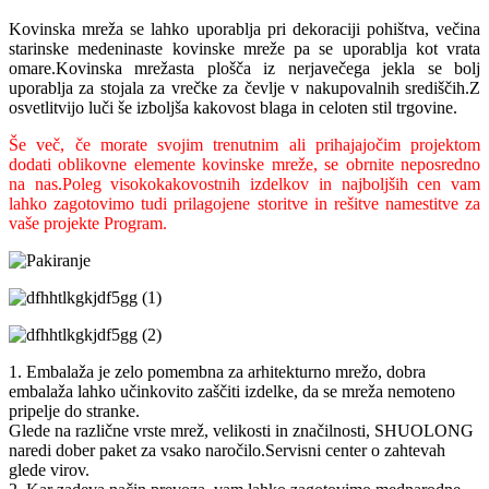
Kovinska mreža se lahko uporablja pri dekoraciji pohištva, večina
starinske medeninaste kovinske mreže pa se uporablja kot vrata
omare.Kovinska mrežasta plošča iz nerjavečega jekla se bolj
uporablja za stojala za vrečke za čevlje v nakupovalnih središčih.Z
osvetlitvijo luči še izboljša kakovost blaga in celoten stil trgovine.
Še več, če morate svojim trenutnim ali prihajajočim projektom
dodati oblikovne elemente kovinske mreže, se obrnite neposredno
na nas.Poleg visokokakovostnih izdelkov in najboljših cen vam
lahko zagotovimo tudi prilagojene storitve in rešitve namestitve za
vaše projekte Program.
1. Embalaža je zelo pomembna za arhitekturno mrežo, dobra
embalaža lahko učinkovito zaščiti izdelke, da se mreža nemoteno
pripelje do stranke.
Glede na različne vrste mrež, velikosti in značilnosti, SHUOLONG
naredi dober paket za vsako naročilo.Servisni center o zahtevah
glede virov.