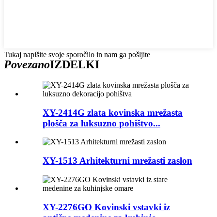
Tukaj napišite svoje sporočilo in nam ga pošljite
Povezano
IZDELKI
XY-2414G zlata kovinska mrežasta
plošča za luksuzno pohištvo...
XY-1513 Arhitekturni mrežasti zaslon
XY-2276GO Kovinski vstavki iz