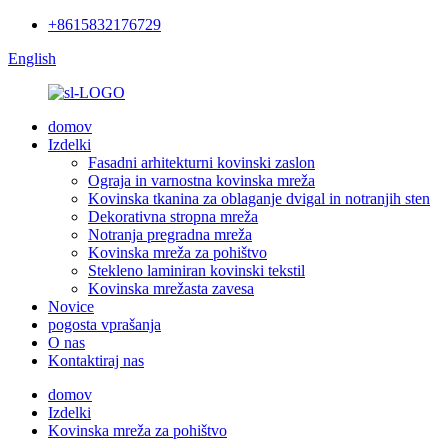
+8615832176729
English
domov
Izdelki
Fasadni arhitekturni kovinski zaslon
Ograja in varnostna kovinska mreža
Kovinska tkanina za oblaganje dvigal in notranjih sten
Dekorativna stropna mreža
Notranja pregradna mreža
Kovinska mreža za pohištvo
Stekleno laminiran kovinski tekstil
Kovinska mrežasta zavesa
Novice
pogosta vprašanja
O nas
Kontaktiraj nas
domov
Izdelki
Kovinska mreža za pohištvo