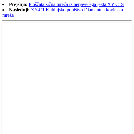
Prejšnja:
Ploščata žična mreža iz nerjavečega jekla XY-C1S
Naslednji:
XY-C1 Kuhinjsko pohištvo Diamantna kovinska
mreža