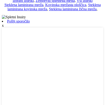
Izbrani izdelki
,
Zemljevid spletnega mesta
,
Vsi izdelki
Steklena laminirana mreža
,
Kovinska mrežasta ploščica
,
Steklena
laminirana kovinska mreža
,
Steklena laminirana žična mreža
,
Pošlji sporočilo
x