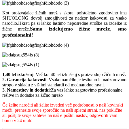
Kot proizvajalec žičnih mrež s skoraj polstoletno zgodovino ima
SHUOLONG dovolj zmogljivosti za nadzor kakovosti za vsako
naročilo.Hkrati pa si lahko lastimo neposredne stroške za izdelke iz
Samo izdelujemo žične mreže, smo
žične mreže.
profesionalni!
1,40 let izkušenj
: Več kot 40 let izkušenj s proizvodnjo žičnih mrež.
2. Garancija kakovosti
: Vsako naročilo je testirano in nadzorovano
strogo v skladu z višjimi standardi od mednarodne ravni.
3. Namestitev in dodatki:
Za vas lahko zagotovimo profesionalne
rešitve in dodatke za žično mrežo
Če želite naročiti ali želite izvedeti več podrobnosti o naši kovinski
mreži, prenesite svoje sporočilo na naši spletni strani, nas pokličite
ali pošljite svoje zahteve na naš e-poštni naslov, odgovorili vam
bomo v 24 urah!