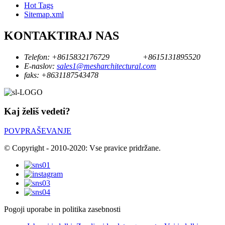
Hot Tags
Sitemap.xml
KONTAKTIRAJ NAS
Telefon:
+8615832176729
+8615131895520
E-naslov:
sales1@mesharchitectural.com
faks:
+8631187543478
Kaj želiš vedeti?
POVPRAŠEVANJE
© Copyright - 2010-2020: Vse pravice pridržane.
Pogoji uporabe in politika zasebnosti