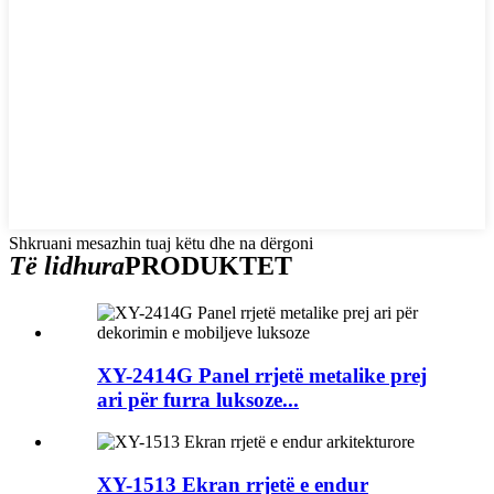
Shkruani mesazhin tuaj këtu dhe na dërgoni
Të lidhura
PRODUKTET
XY-2414G Panel rrjetë metalike prej
ari për furra luksoze...
XY-1513 Ekran rrjetë e endur