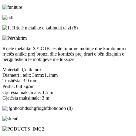
Rrjetë metalike XY-C1B- është futur në mobilje dhe kombinimi i
rrjetës antike prej bronzi dhe kornizës prej druri e bën dizajnin e
përgjithshëm të mobiljeve më luksoze.
Materiali: Çelik inox
Diametri i telit: 3mmx1.1mm
Trashësia: 3.9 mm
Pesha: 0.4 kg/㎡
Gjerësia maksimale: 1.5 m
Gjatësia maksimale: 3 m