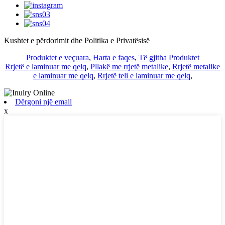
Kushtet e përdorimit dhe Politika e Privatësisë
Produktet e veçuara
,
Harta e faqes
,
Të gjitha Produktet
Rrjetë e laminuar me qelq
,
Pllakë me rrjetë metalike
,
Rrjetë metalike
e laminuar me qelq
,
Rrjetë teli e laminuar me qelq
,
Dërgoni një email
x