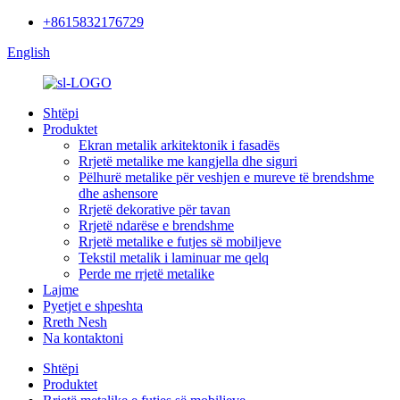
+8615832176729
English
Shtëpi
Produktet
Ekran metalik arkitektonik i fasadës
Rrjetë metalike me kangjella dhe siguri
Pëlhurë metalike për veshjen e mureve të brendshme
dhe ashensore
Rrjetë dekorative për tavan
Rrjetë ndarëse e brendshme
Rrjetë metalike e futjes së mobiljeve
Tekstil metalik i laminuar me qelq
Perde me rrjetë metalike
Lajme
Pyetjet e shpeshta
Rreth Nesh
Na kontaktoni
Shtëpi
Produktet