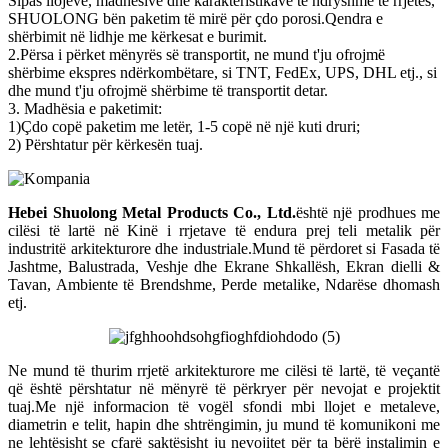
Sipas llojeve, madhësive dhe karakteristikave të ndryshme të rrjetës,
SHUOLONG bën paketim të mirë për çdo porosi.Qendra e
shërbimit në lidhje me kërkesat e burimit.
2.Përsa i përket mënyrës së transportit, ne mund t'ju ofrojmë
shërbime ekspres ndërkombëtare, si TNT, FedEx, UPS, DHL etj., si
dhe mund t'ju ofrojmë shërbime të transportit detar.
3. Madhësia e paketimit:
1)Çdo copë paketim me letër, 1-5 copë në një kuti druri;
2) Përshtatur për kërkesën tuaj.
Hebei Shuolong Metal Products Co., Ltd
.
është një prodhues me
cilësi të lartë në Kinë i rrjetave të endura prej teli metalik për
industritë arkitekturore dhe industriale.Mund të përdoret si Fasada të
Jashtme, Balustrada, Veshje dhe Ekrane Shkallësh, Ekran dielli &
Tavan, Ambiente të Brendshme, Perde metalike, Ndarëse dhomash
etj.
Ne mund të thurim rrjetë arkitekturore me cilësi të lartë, të veçantë
që është përshtatur në mënyrë të përkryer për nevojat e projektit
tuaj.Me një informacion të vogël sfondi mbi llojet e metaleve,
diametrin e telit, hapin dhe shtrëngimin, ju mund të komunikoni me
ne lehtësisht se çfarë saktësisht ju nevojitet për ta bërë instalimin e