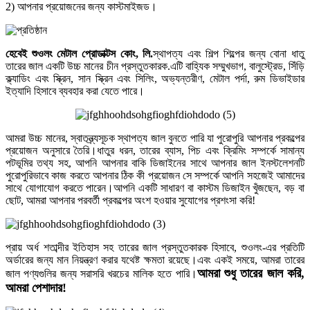
2) আপনার প্রয়োজনের জন্য কাস্টমাইজড।
হেবেই শুওলং মেটাল প্রোডাক্টস কোং, লি
.
স্থাপত্য এবং শিল্প শিল্পের জন্য বোনা ধাতু
তারের জাল একটি উচ্চ মানের চীন প্রস্তুতকারক.এটি বাহ্যিক সম্মুখভাগ, বালুস্ট্রেড, সিঁড়ি
ক্ল্যাডিং এবং স্ক্রিন, সান স্ক্রিন এবং সিলিং, অভ্যন্তরীণ, মেটাল পর্দা, রুম ডিভাইডার
ইত্যাদি হিসাবে ব্যবহার করা যেতে পারে।
আমরা উচ্চ মানের, স্বাতন্ত্র্যসূচক স্থাপত্য জাল বুনতে পারি যা পুরোপুরি আপনার প্রকল্পের
প্রয়োজন অনুসারে তৈরি।ধাতুর ধরন, তারের ব্যাস, পিচ এবং ক্রিমিং সম্পর্কে সামান্য
পটভূমির তথ্য সহ, আপনি আপনার বাকি ডিজাইনের সাথে আপনার জাল ইনস্টলেশনটি
পুরোপুরিভাবে কাজ করতে আপনার ঠিক কী প্রয়োজন সে সম্পর্কে আপনি সহজেই আমাদের
সাথে যোগাযোগ করতে পারেন।আপনি একটি সাধারণ বা কাস্টম ডিজাইন খুঁজছেন, বড় বা
ছোট, আমরা আপনার পরবর্তী প্রকল্পের অংশ হওয়ার সুযোগের প্রশংসা করি!
প্রায় অর্ধ শতাব্দীর ইতিহাস সহ তারের জাল প্রস্তুতকারক হিসাবে, শুওলং-এর প্রতিটি
অর্ডারের জন্য মান নিয়ন্ত্রণ করার যথেষ্ট ক্ষমতা রয়েছে।এবং একই সময়ে, আমরা তারের
আমরা শুধু তারের জাল করি,
জাল পণ্যগুলির জন্য সরাসরি খরচের মালিক হতে পারি।
আমরা পেশাদার!