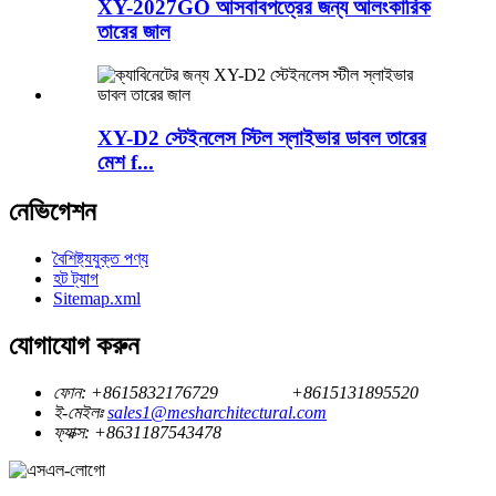
XY-2027GO আসবাবপত্রের জন্য আলংকারিক
তারের জাল
XY-D2 স্টেইনলেস স্টিল স্লাইভার ডাবল তারের
মেশ f...
নেভিগেশন
বৈশিষ্ট্যযুক্ত পণ্য
হট ট্যাগ
Sitemap.xml
যোগাযোগ করুন
ফোন:
+8615832176729
+8615131895520
ই-মেইলঃ
sales1@mesharchitectural.com
ফ্যাক্স:
+8631187543478