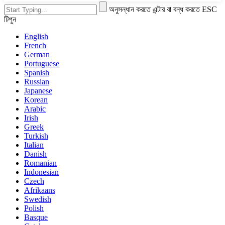
অনুসন্ধান করতে এন্টার বা বন্ধ করতে ESC
টিপুন
English
French
German
Portuguese
Spanish
Russian
Japanese
Korean
Arabic
Irish
Greek
Turkish
Italian
Danish
Romanian
Indonesian
Czech
Afrikaans
Swedish
Polish
Basque