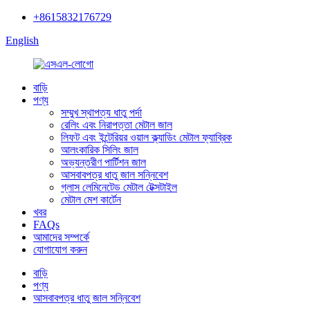
+8615832176729
English
বাড়ি
পণ্য
সম্মুখ স্থাপত্য ধাতু পর্দা
রেলিং এবং নিরাপত্তা মেটাল জাল
লিফট এবং ইন্টেরিয়র ওয়াল ক্ল্যাডিং মেটাল ফ্যাব্রিক
আলংকারিক সিলিং জাল
অভ্যন্তরীণ পার্টিশন জাল
আসবাবপত্র ধাতু জাল সন্নিবেশ
গ্লাস লেমিনেটেড মেটাল টেক্সটাইল
মেটাল মেশ কার্টেন
খবর
FAQs
আমাদের সম্পর্কে
যোগাযোগ করুন
বাড়ি
পণ্য
আসবাবপত্র ধাতু জাল সন্নিবেশ