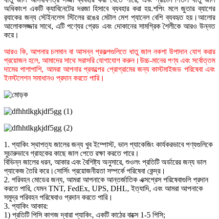
অধিকাংশ একটি ক্যাবিনেটের দরজা হিসাবে ব্যবহার করা হয়.শপিং মলে জুতার ব্যাগের
র‌্যাকের জন্য স্টেইনলেস স্টিলের রঙের মেটাল মেশ প্যানেল বেশি ব্যবহৃত হয়।আলোর
আলোকসজ্জার সাথে, এটি পণ্যের গ্রেড এবং দোকানের সামগ্রিক শৈলীকে আরও উন্নত
করে।
আরও কি, আপনার চলমান বা আসন্ন প্রকল্পগুলিতে ধাতু জাল নকশা উপাদান যোগ করার
প্রয়োজন হলে, আমাদের সাথে সরাসরি যোগাযোগ করুন।উচ্চ-মানের পণ্য এবং সর্বোত্তম
দামের পাশাপাশি, আমরা আপনার প্রকল্পের প্রোগ্রামের জন্য কাস্টমাইজড পরিষেবা এবং
ইনস্টলেশন সমাধানও প্রদান করতে পারি।
1. প্যাকিং স্থাপত্য জালের জন্য খুব ইম্পোস্ট, ভাল প্যাকেজিং কার্যকরভাবে পণ্যগুলিকে
সুচারুভাবে গ্রাহকের কাছে জাল পেতে রক্ষা করতে পারে।
বিভিন্ন জালের ধরন, আকার এবং বৈশিষ্ট্য অনুসারে, শুওলং প্রতিটি অর্ডারের জন্য ভাল
প্যাকেজ তৈরি করে।সোর্সিং প্রয়োজনীয়তা সম্পর্কে পরিষেবা কেন্দ্র।
2. পরিবহন মোডের জন্য, আমরা আপনাকে আন্তর্জাতিক এক্সপ্রেস পরিষেবাগুলি প্রদান
করতে পারি, যেমন TNT, FedEx, UPS, DHL, ইত্যাদি, এবং আমরা আপনাকে
সমুদ্র পরিবহন পরিষেবাও প্রদান করতে পারি।
3. প্যাকিং আকার:
1) প্রতিটি পিসি কাগজ দ্বারা প্যাকিং, একটি কাঠের বাক্সে 1-5 পিসি;