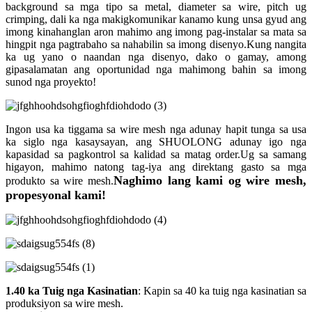
background sa mga tipo sa metal, diameter sa wire, pitch ug
crimping, dali ka nga makigkomunikar kanamo kung unsa gyud ang
imong kinahanglan aron mahimo ang imong pag-instalar sa mata sa
hingpit nga pagtrabaho sa nahabilin sa imong disenyo.Kung nangita
ka ug yano o naandan nga disenyo, dako o gamay, among
gipasalamatan ang oportunidad nga mahimong bahin sa imong
sunod nga proyekto!
Ingon usa ka tiggama sa wire mesh nga adunay hapit tunga sa usa
ka siglo nga kasaysayan, ang SHUOLONG adunay igo nga
kapasidad sa pagkontrol sa kalidad sa matag order.Ug sa samang
higayon, mahimo natong tag-iya ang direktang gasto sa mga
Naghimo lang kami og wire mesh,
produkto sa wire mesh.
propesyonal kami!
1.40 ka Tuig nga Kasinatian
: Kapin sa 40 ka tuig nga kasinatian sa
produksiyon sa wire mesh.