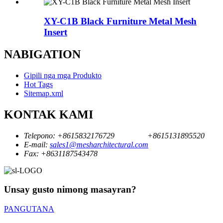
XY-C1B Black Furniture Metal Mesh
Insert
NABIGATION
Gipili nga mga Produkto
Hot Tags
Sitemap.xml
KONTAK KAMI
Telepono:
+8615832176729
+8615131895520
E-mail:
sales1@mesharchitectural.com
Fax:
+8631187543478
Unsay gusto nimong masayran?
PANGUTANA