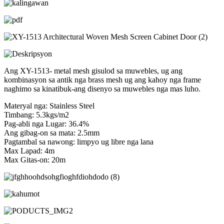
Ang XY-1513- metal mesh gisulod sa muwebles, ug ang
kombinasyon sa antik nga brass mesh ug ang kahoy nga frame
naghimo sa kinatibuk-ang disenyo sa muwebles nga mas luho.
Materyal nga: Stainless Steel
Timbang: 5.3kgs/m2
Pag-abli nga Lugar: 36.4%
Ang gibag-on sa mata: 2.5mm
Pagtambal sa nawong: limpyo ug libre nga lana
Max Lapad: 4m
Max Gitas-on: 20m