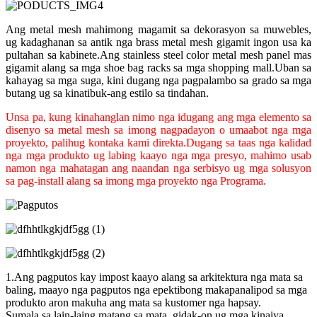
Ang metal mesh mahimong magamit sa dekorasyon sa muwebles,
ug kadaghanan sa antik nga brass metal mesh gigamit ingon usa ka
pultahan sa kabinete.Ang stainless steel color metal mesh panel mas
gigamit alang sa mga shoe bag racks sa mga shopping mall.Uban sa
kahayag sa mga suga, kini dugang nga pagpalambo sa grado sa mga
butang ug sa kinatibuk-ang estilo sa tindahan.
Unsa pa, kung kinahanglan nimo nga idugang ang mga elemento sa
disenyo sa metal mesh sa imong nagpadayon o umaabot nga mga
proyekto, palihug kontaka kami direkta.Dugang sa taas nga kalidad
nga mga produkto ug labing kaayo nga mga presyo, mahimo usab
namon nga mahatagan ang naandan nga serbisyo ug mga solusyon
sa pag-install alang sa imong mga proyekto nga Programa.
1.Ang pagputos kay impost kaayo alang sa arkitektura nga mata sa
baling, maayo nga pagputos nga epektibong makapanalipod sa mga
produkto aron makuha ang mata sa kustomer nga hapsay.
Sumala sa lain-laing matang sa mata, gidak-on ug mga kinaiya,