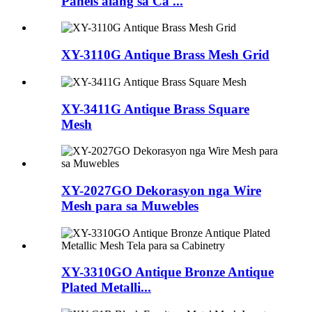
Panels alang sa Ca ...
XY-3110G Antique Brass Mesh Grid
XY-3411G Antique Brass Square
Mesh
XY-2027GO Dekorasyon nga Wire
Mesh para sa Muwebles
XY-3310GO Antique Bronze Antique
Plated Metalli...