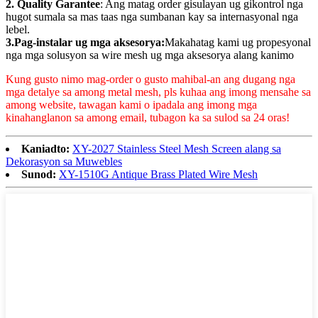
2. Quality Garantee
: Ang matag order gisulayan ug gikontrol nga
hugot sumala sa mas taas nga sumbanan kay sa internasyonal nga
lebel.
3.Pag-instalar ug mga aksesorya:
Makahatag kami ug propesyonal
nga mga solusyon sa wire mesh ug mga aksesorya alang kanimo
Kung gusto nimo mag-order o gusto mahibal-an ang dugang nga
mga detalye sa among metal mesh, pls kuhaa ang imong mensahe sa
among website, tawagan kami o ipadala ang imong mga
kinahanglanon sa among email, tubagon ka sa sulod sa 24 oras!
Kaniadto:
XY-2027 Stainless Steel Mesh Screen alang sa
Dekorasyon sa Muwebles
Sunod:
XY-1510G Antique Brass Plated Wire Mesh