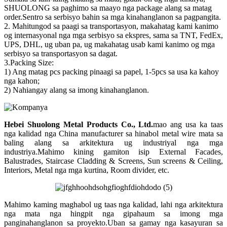
SHUOLONG sa paghimo sa maayo nga package alang sa matag
order.Sentro sa serbisyo bahin sa mga kinahanglanon sa pagpangita.
2. Mahitungod sa paagi sa transportasyon, makahatag kami kanimo
og internasyonal nga mga serbisyo sa ekspres, sama sa TNT, FedEx,
UPS, DHL, ug uban pa, ug makahatag usab kami kanimo og mga
serbisyo sa transportasyon sa dagat.
3.Packing Size:
1) Ang matag pcs packing pinaagi sa papel, 1-5pcs sa usa ka kahoy
nga kahon;
2) Nahiangay alang sa imong kinahanglanon.
Hebei Shuolong Metal Products Co., Ltd
.
mao ang usa ka taas
nga kalidad nga China manufacturer sa hinabol metal wire mata sa
baling alang sa arkitektura ug industriyal nga mga
industriya.Mahimo kining gamiton isip External Facades,
Balustrades, Staircase Cladding & Screens, Sun screens & Ceiling,
Interiors, Metal nga mga kurtina, Room divider, etc.
Mahimo kaming maghabol ug taas nga kalidad, lahi nga arkitektura
nga mata nga hingpit nga gipahaum sa imong mga
panginahanglanon sa proyekto.Uban sa gamay nga kasayuran sa