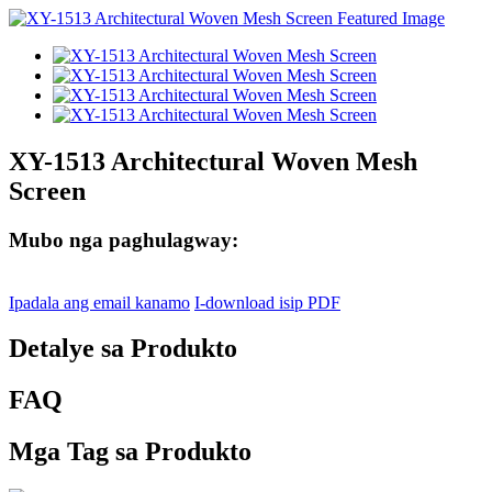
XY-1513 Architectural Woven Mesh
Screen
Mubo nga paghulagway:
Ipadala ang email kanamo
I-download isip PDF
Detalye sa Produkto
FAQ
Mga Tag sa Produkto