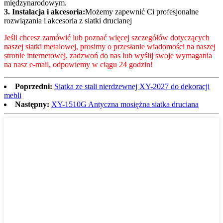
międzynarodowym.
3. Instalacja i akcesoria:
Możemy zapewnić Ci profesjonalne
rozwiązania i akcesoria z siatki drucianej
Jeśli chcesz zamówić lub poznać więcej szczegółów dotyczących
naszej siatki metalowej, prosimy o przesłanie wiadomości na naszej
stronie internetowej, zadzwoń do nas lub wyślij swoje wymagania
na nasz e-mail, odpowiemy w ciągu 24 godzin!
Poprzedni:
Siatka ze stali nierdzewnej XY-2027 do dekoracji
mebli
Następny:
XY-1510G Antyczna mosiężna siatka druciana