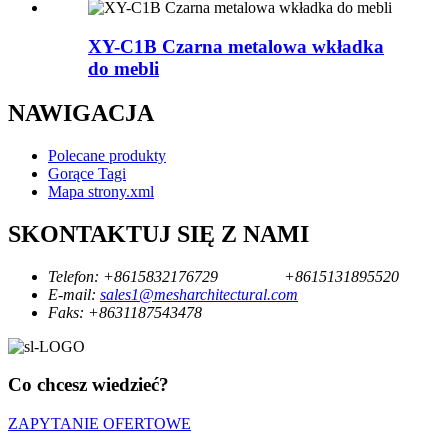
XY-C1B Czarna metalowa wkładka
do mebli
NAWIGACJA
Polecane produkty
Gorące Tagi
Mapa strony.xml
SKONTAKTUJ SIĘ Z NAMI
Telefon:
+8615832176729
+8615131895520
E-mail:
sales1@mesharchitectural.com
Faks:
+8631187543478
Co chcesz wiedzieć?
ZAPYTANIE OFERTOWE