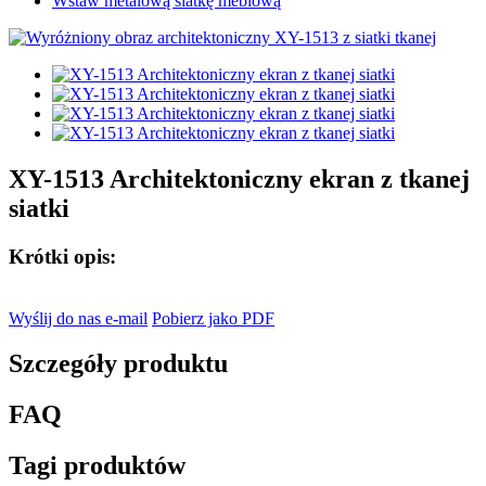
Wstaw metalową siatkę meblową
XY-1513 Architektoniczny ekran z tkanej
siatki
Krótki opis:
Wyślij do nas e-mail
Pobierz jako PDF
Szczegóły produktu
FAQ
Tagi produktów