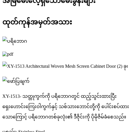
အမြဲမေးလေ့ရှိသောမေးခွန်းများ
ထုတ်ကုန်အမှတ်အသား
XY-1513- သတ္တုကွက်ကို ပရိဘောဂတွင် ထည့်သွင်းထားပြီး
ရှေးဟောင်းကြေးဝါကွက်နှင့် သစ်သားဘောင်တို့ကို ပေါင်းစပ်ထား
သောကြောင့် ပရိဘောဂတစ်ခုလုံး၏ ဒီဇိုင်းကို ပိုမိုဇိမ်ခံစေသည်။
ပစ္စည်း: Stainless Steel