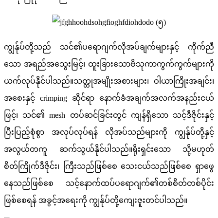
ကျွန်ုပ်တို့သည် သင်၏ပရောဂျက်လိုအပ်ချက်များနှင့် ကိုက်ညီ
သော အရည်အသွေးမြင့်၊ ထူးခြားသောဗိသုကာကွက်ကွက်များကို
ယက်လုပ်နိုင်ပါသည်။သတ္တုအမျိုးအစားများ၊ ဝါယာကြိုးအချင်း၊
အစေးနှင့် crimping ဆိုင်ရာ နောက်ခံအချက်အလက်အနည်းငယ်
ဖြင့်၊ သင်၏ mesh တပ်ဆင်ခြင်းတွင် ကျန်ရှိသော သင့်ဒီဇိုင်းနှင့်
ပြီးပြည့်စုံစွာ အလုပ်လုပ်ရန် လိုအပ်သည်များကို ကျွန်ုပ်တို့နှင့်
အလွယ်တကူ ဆက်သွယ်နိုင်ပါသည်။ရိုးရှင်းသော သို့မဟုတ်
စိတ်ကြိုက်ဒီဇိုင်း၊ ကြီးသည်ဖြစ်စေ သေးငယ်သည်ဖြစ်စေ ရှာဖွေ
နေသည်ဖြစ်စေ သင့်နောက်ထပ်ပရောဂျက်၏တစ်စိတ်တစ်ပိုင်း
ဖြစ်စေရန် အခွင့်အရေးကို ကျွန်ုပ်တို့ကျေးဇူးတင်ပါသည်။