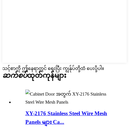
သင့်စာကို ဤနေရာတွင် ရေးပြီး ကျွန်ုပ်တို့ထံ ပေးပို့ပါ။
ဆက်စပ်
ထုတ်ကုန်များ
XY-2176 Stainless Steel Wire Mesh
Panels များ Ca...