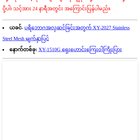
ပို့ပါ၊ သင့်အား 24 နာရီအတွင်း အကြောင်းပြန်ပါမည်။
ယခင်-
ပရိဘောဂအလှဆင်ခြင်းအတွက် XY-2027 Stainless
Steel Mesh မျက်နှာပြင်
နောက်တစ်ခု:
XY-1510G ရှေးဟောင်းကြေးဝါကြိုးပြား