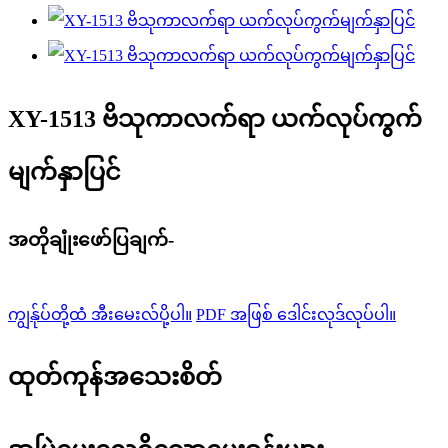
XY-1513 ဗိသုကာလက်ရာ ယက်လုပ်ကွက်
မျက်နှာပြင်
အတိုချုံးဖော်ပြချက်-
ကျွန်ုပ်တို့ထံ အီးမေးလ်ပို့ပါ။
PDF အဖြစ် ဒေါင်းလုဒ်လုပ်ပါ။
ထုတ်ကုန်အသေးစိတ်