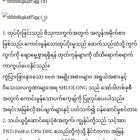
1. ထုပ်ပိုးခြင်းသည် ဗိသုကာကွက်အတွက် အလွန်အမိုက်စား
ဖြစ်သည်၊ ကောင်းမွန်သောထုပ်ပိုးမှုသည် ဖောက်သည်ထံသို့ ကွက်
ကွက်ကို ချောမွေ့စွာရရှိရန် ထုတ်ကုန်များကို ထိထိရောက်ရောက်
ကာကွယ်ပေးနိုင်သည်။
ကွဲပြားခြားနားသော mesh အမျိုးအစားများ၊ အရွယ်အစားနှင့်
ဝိသေသလက္ခဏာများအရ SHUOLONG သည် အော်ဒါတစ်ခုစီ
အတွက် ကောင်းမွန်သောပက်ကေ့ချ်ကို ပြုလုပ်ပေးပါသည်။
အရင်းအမြစ်လိုအပ်ချက်များနှင့် ပတ်သက်၍ ဝန်ဆောင်မှုစင်တာ။
2. သယ်ယူပို့ဆောင်ရေးပုံစံအတွက်၊ ကျွန်ုပ်တို့သည် သင့်အား
TNT၊ FedEx၊ UPS၊ DHL စသည်တို့ကဲ့သို့ နိုင်ငံတကာ အမြန်