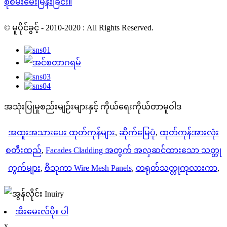
စုံစမ်းမေးမြန်းခြင်း။
© မူပိုင်ခွင့် - 2010-2020 : All Rights Reserved.
အသုံးပြုမှုစည်းမျဉ်းများနှင့် ကိုယ်ရေးကိုယ်တာမူဝါဒ
အထူးအသားပေး ထုတ်ကုန်များ
,
ဆိုက်မြေပုံ
,
ထုတ်ကုန်အားလုံး
စတီးထည်
,
Facades Cladding အတွက် အလှဆင်ထားသော သတ္တု
ကွက်များ
,
ဗိသုကာ Wire Mesh Panels
,
တရုတ်သတ္တုကုလားကာ
,
အီးမေးလ်ပို။ ပါ
x