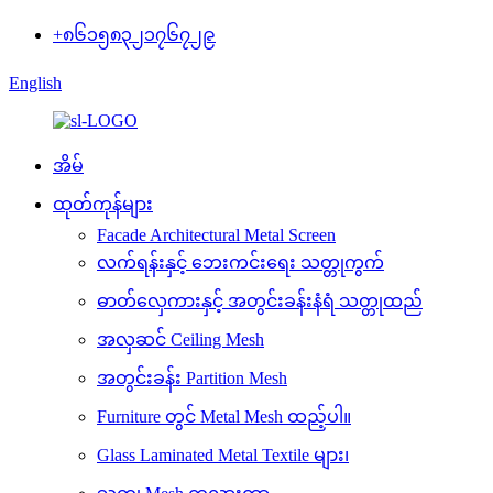
+၈၆၁၅၈၃၂၁၇၆၇၂၉
English
အိမ်
ထုတ်ကုန်များ
Facade Architectural Metal Screen
လက်ရန်းနှင့် ဘေးကင်းရေး သတ္တုကွက်
ဓာတ်လှေကားနှင့် အတွင်းခန်းနံရံ သတ္တုထည်
အလှဆင် Ceiling Mesh
အတွင်းခန်း Partition Mesh
Furniture တွင် Metal Mesh ထည့်ပါ။
Glass Laminated Metal Textile များ၊