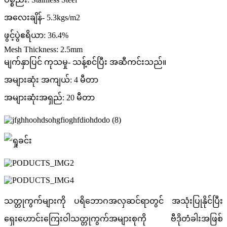
အလေးချိန်- 5.3kgs/m2
ဖွင့်ပွဲဧရိယာ: 36.4%
Mesh Thickness: 2.5mm
မျက်နှာပြင် ကုသမှု- သန့်စင်ပြီး အဆီကင်းသည်။
အများဆုံး အကျယ်: 4 မီတာ
အများဆုံးအရှည်: 20 မီတာ
သတ္တုကွက်များကို ပရိဘောဂအလှဆင်ရာတွင် အသုံးပြုနိုင်ပြီး
ရှေးဟောင်းကြေးဝါသတ္တုကွက်အများစုကို ဗီဒိုတံခါးအဖြစ်