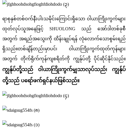
ရာစုနှစ်တစ်ဝက်နီးပါးသမိုင်းကြောင်းရှိသော ဝါယာကြိုးကွက်များ
ထုတ်လုပ်သူအနေဖြင့် SHUOLONG သည် အော်ဒါတစ်ခုစီ
အတွက် အရည်အသွေးကို ထိန်းချုပ်ရန် လုံလောက်သောစွမ်းရည်
ရှိသည်။တစ်ချိန်တည်းမှာပင်၊ ဝါယာကြိုးကွက်ထုတ်ကုန်များ
အတွက် တိုက်ရိုက်ကုန်ကျစရိတ်ကို ကျွန်ုပ်တို့ ပိုင်ဆိုင်နိုင်သည်။
ကျွန်ုပ်တို့သည် ဝါယာကြိုးကွက်မျှသာလုပ်သည်၊ ကျွန်ုပ်
တို့သည် ပရော်ဖက်ရှင်နယ်ဖြစ်သည်။