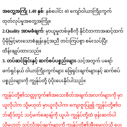
အတွေ့အကြုံ 1.40 နှစ်
: နှစ်ပေါင်း 40 ကျော်ဝါယာကြိုးကွက်
ထုတ်လုပ်မှုအတွေ့အကြုံ။
2.Quality အာမခံချက်
: မှာယူမှုတစ်ခုစီကို နိုင်ငံတကာအဆင့်ထက်
ပိုမိုမြင့်မားသောစံနှုန်းနှင့်အညီ တင်းကြပ်စွာ စမ်းသပ်ပြီး
ထိန်းချုပ်ထားသည်။
3. တပ်ဆင်ခြင်းနှင့် ဆက်စပ်ပစ္စည်းများ-
သင့်အတွက် ပရော်
ဖက်ရှင်နယ် ဝါယာကြိုးကွက်များ ဖြေရှင်းချက်များနှင့် ဆက်စပ်
ပစ္စည်းများကို ကျွန်ုပ်တို့ ပံ့ပိုးပေးနိုင်ပါသည်။
ကျွန်ုပ်တို့၏သတ္တုကွက်၏အသေးစိတ်အချက်အလက်များကို မှာ
ယူလိုပါက သို့မဟုတ် မှာယူလိုပါက၊ ကျေးဇူးပြု၍ ကျွန်ုပ်တို့၏ဝ
ဘ်ဆိုဒ်တွင် သင့်မက်ဆေ့ချ်ကို ယူပါ၊ ကျွန်ုပ်တို့ထံ ဖုန်းဆက်ပါ
သို့မဟုတ် သင့်လိုအပ်ချက်များကို ကျွန်ုပ်တို့၏အီးမေးလ်သို့ ပေး