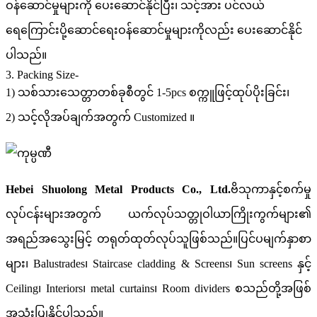
ဝန်ဆောင်မှုများကို ပေးဆောင်နိုင်ပြီး၊ သင့်အား ပင်လယ်
ရေကြောင်းပို့ဆောင်ရေးဝန်ဆောင်မှုများကိုလည်း ပေးဆောင်နိုင်
ပါသည်။
3. Packing Size-
1) သစ်သားသေတ္တာတစ်ခုစီတွင် 1-5pcs စက္ကူဖြင့်ထုပ်ပိုးခြင်း၊
2) သင့်လိုအပ်ချက်အတွက် Customized ။
Hebei Shuolong Metal Products Co., Ltd
.
ဗိသုကာနှင့်စက်မှု
လုပ်ငန်းများအတွက် ယက်လုပ်သတ္တုဝါယာကြိုးကွက်များ၏
အရည်အသွေးမြင့် တရုတ်ထုတ်လုပ်သူဖြစ်သည်။ပြင်ပမျက်နှာစာ
များ၊ Balustrades၊ Staircase cladding & Screens၊ Sun screens နှင့်
Ceiling၊ Interiors၊ metal curtains၊ Room dividers စသည်တို့အဖြစ်
အသုံးပြုနိုင်ပါသည်။