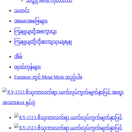
သတ္တု Mesh ကုလားကာ
သတင်း
အမေးအဖြေများ
ကြှနျုပျတို့အကွောငျး
ကြှနျုပျတို့ကိုဆကျသှယျရနျ
အိမ်
ထုတ်ကုန်များ
Furniture တွင် Metal Mesh ထည့်ပါ။