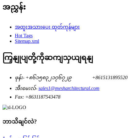
အညွှန်း
အထူးအသားပေး ထုတ်ကုန်များ
Hot Tags
Sitemap.xml
ကြှနျုပျတို့ကိုဆကျသှယျရနျ
ဖုန်း-
+၈၆၁၅၈၃၂၁၇၆၇၂၉
+8615131895520
အီးမေးလ်-
sales1@mesharchitectural.com
Fax:
+8631187543478
ဘာသိချင်လဲ?