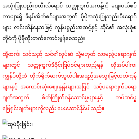
အသုံးပြုသည်။စတီးလ်ရောင် သတ္တုကွက်အကန့်ကို စျေးဝယ်စင်
တာများရှိ ဖိနပ်အိတ်စင်များအတွက် ပိုမိုအသုံးပြုသည်။မီးရောင်
များ လင်းထိန်နေသဖြင့် ကုန်ပစ္စည်းအဆင့်နှင့် ဆိုင်၏ အလုံးစုံစ
တိုင်ကို ပိုမိုတိုးတက်ကောင်းမွန်စေသည်။
ထို့ထက်၊ သင်သည် သင်၏လုပ်ဆဲ သို့မဟုတ် လာမည့်ပရောဂျက်
များတွင် သတ္တုကွက်ဒီဇိုင်းဒြပ်စင်များထည့်ရန် လိုအပ်ပါက၊
ကျွန်ုပ်တို့ထံ တိုက်ရိုက်ဆက်သွယ်ပါ။အရည်အသွေးမြင့်ထုတ်ကုန်
များနှင့် အကောင်းဆုံးစျေးနှုန်းများအပြင်၊ သင့်ပရောဂျက်ပရော
ဂျက်အတွက် စိတ်ကြိုက်ဝန်ဆောင်မှုများနှင့် တပ်ဆင်မှု
ဖြေရှင်းချက်များကိုလည်း ပေးဆောင်နိုင်ပါသည်။