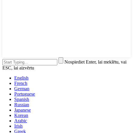
Nospiediet Enter, lai meklētu, vai
ESC, lai aizvērtu
English
French
German
Portuguese
Spanish
Russian
Japanese
Korean
Arabic
Irish
Greek