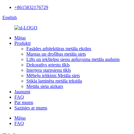
+8615832176729
English
Mājas
Produkti
Fasādes arhitektūras metāla ekrāns
Margas un drošības metāla siets
Lifts un iekštelpu sienu apšuvuma metāla audums
Dekoratīvs griestu tīkls
Interjera starpsienu tīkls
Mēbeļu ieliktnis Metāla siets
Stikla laminēta metāla tekstila
Metāla sieta aizkars
Jaunumi
FAQ
Par mums
Sazinies ar mums
Mājas
FAQ