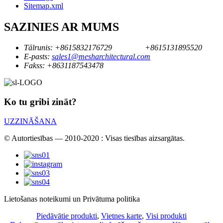
Sitemap.xml
SAZINIES AR MUMS
Tālrunis:
+8615832176729
+8615131895520
E-pasts:
sales1@mesharchitectural.com
Fakss:
+8631187543478
Ko tu gribi zināt?
UZZINĀŠANA
© Autortiesības — 2010-2020 : Visas tiesības aizsargātas.
Lietošanas noteikumi un Privātuma politika
Piedāvātie produkti
,
Vietnes karte
,
Visi produkti