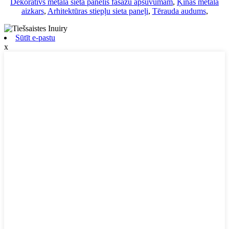
Dekoratīvs metāla sieta panelis fasāžu apšuvumam
,
Ķīnas metāla
aizkars
,
Arhitektūras stiepļu sieta paneļi
,
Tērauda audums
,
Sūtīt e-pastu
x