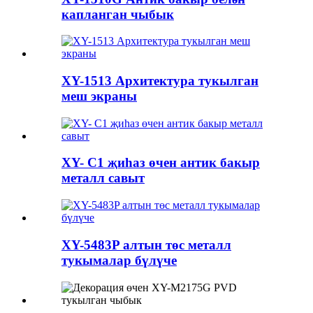
капланган чыбык
XY-1513 Архитектура тукылган
меш экраны
XY- C1 җиһаз өчен антик бакыр
металл савыт
XY-5483P алтын төс металл
тукымалар бүлүче