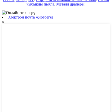
чыбыклы пыяла
,
Металл драперы
,
Электрон почта җибәрегез
x