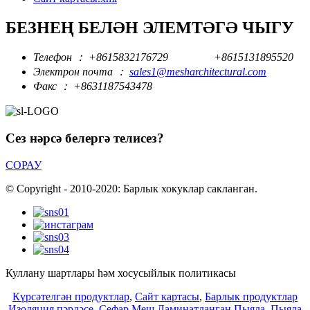
БЕЗНЕҢ БЕЛӘН ЭЛЕМТӘГӘ ЧЫГУ
Телефон ：
+8615832176729
+8615131895520
Электрон почта ：
sales1@mesharchitectural.com
Факс ：
+8631187543478
Сез нәрсә белергә телисез?
СОРАУ
© Copyright - 2010-2020: Барлык хокуклар сакланган.
Куллану шартлары һәм хосусыйлык политикасы
Күрсәтелгән продуктлар
,
Сайт картасы
,
Барлык продуктлар
Изоляция пәрдәсе
,
Сефар Меш Ламинатланган Пыяла
,
Пыяла