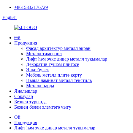
+8615832176729
English
Өй
Продукция
Фасад архитектур металл экран
Металл тимер юл
Лифт һәм эчке дивар металл тукымалар
Декоратив түшәм плитәсе
Эчке бүлек
Мебель металл плитә кертү
Пыяла ламинат металл текстиль
Металл пәрдә
Яңалыклар
Сораулар
Безнең турында
Безнең белән элемтәгә чыгу
Өй
Продукция
Лифт һәм эчке дивар металл тукымалар