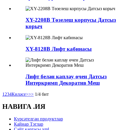
XY-2208B Төзелеш корпусы Датсыз
корыч
XY-8128B Лифт кабинасы
Лифт белән каплау өчен Датсыз
Интеркримп Декоратив Меш
1
2
3
4
Киләсе>
>>
1/4 бит
НАВИГА .ИЯ
Күрсәтелгән продуктлар
Кайнар Тэглар
Сайт картасы.xml