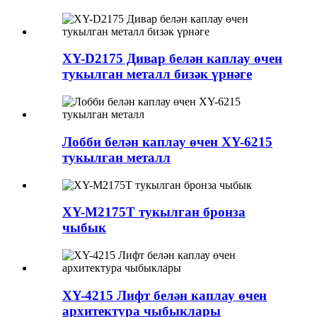
XY-D2175 Дивар белән каплау өчен
тукылган металл бизәк үрнәге
Лобби белән каплау өчен XY-6215
тукылган металл
XY-M2175T тукылган бронза
чыбык
XY-4215 Лифт белән каплау өчен
архитектура чыбыклары