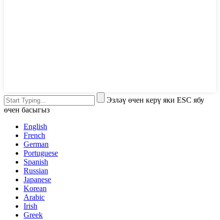
Эзләү өчен керү яки ESC ябу
өчен басыгыз
English
French
German
Portuguese
Spanish
Russian
Japanese
Korean
Arabic
Irish
Greek