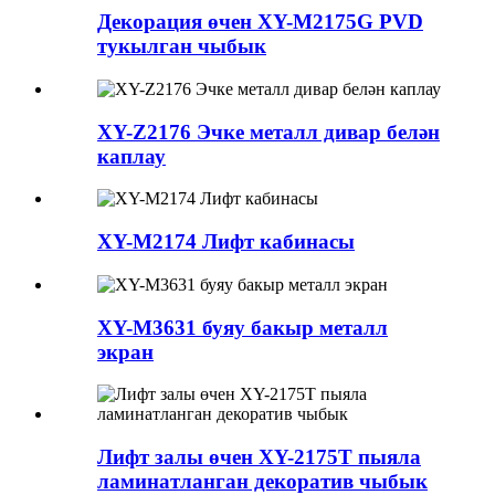
Декорация өчен XY-M2175G PVD
тукылган чыбык
XY-Z2176 Эчке металл дивар белән
каплау
XY-M2174 Лифт кабинасы
XY-M3631 буяу бакыр металл
экран
Лифт залы өчен XY-2175T пыяла
ламинатланган декоратив чыбык