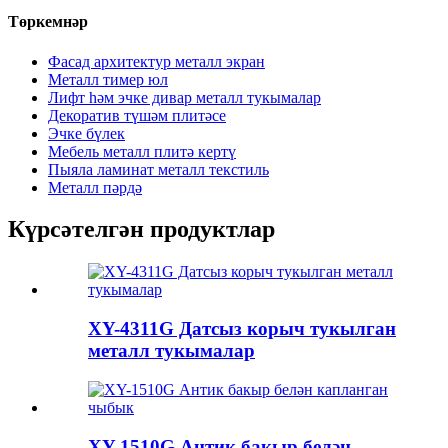
Төркемнәр
Фасад архитектур металл экран
Металл тимер юл
Лифт һәм эчке дивар металл тукымалар
Декоратив түшәм плитәсе
Эчке бүлек
Мебель металл плитә кертү
Пыяла ламинат металл текстиль
Металл пәрдә
Күрсәтелгән продуктлар
XY-4311G Датсыз корыч тукылган
металл тукымалар
XY-1510G Антик бакыр белән