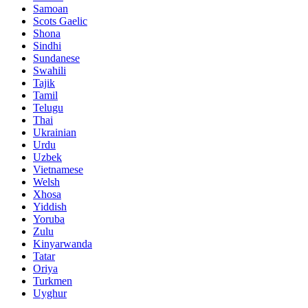
Samoan
Scots Gaelic
Shona
Sindhi
Sundanese
Swahili
Tajik
Tamil
Telugu
Thai
Ukrainian
Urdu
Uzbek
Vietnamese
Welsh
Xhosa
Yiddish
Yoruba
Zulu
Kinyarwanda
Tatar
Oriya
Turkmen
Uyghur