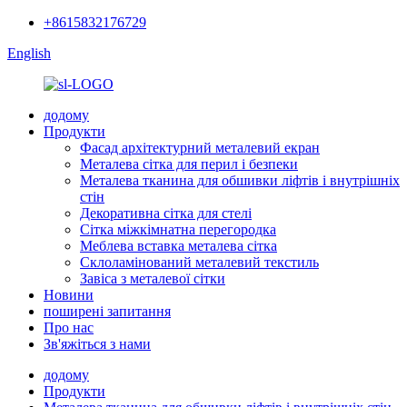
+8615832176729
English
додому
Продукти
Фасад архітектурний металевий екран
Металева сітка для перил і безпеки
Металева тканина для обшивки ліфтів і внутрішніх
стін
Декоративна сітка для стелі
Сітка міжкімнатна перегородка
Меблева вставка металева сітка
Склоламінований металевий текстиль
Завіса з металевої сітки
Новини
поширені запитання
Про нас
Зв'яжіться з нами
додому
Продукти