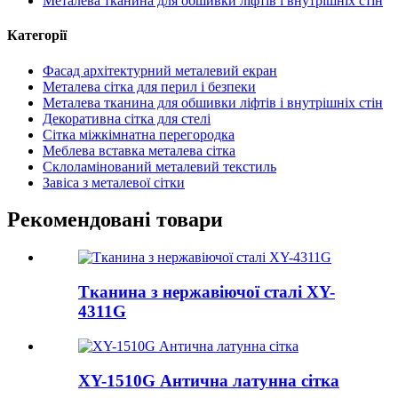
Металева тканина для обшивки ліфтів і внутрішніх стін
Категорії
Фасад архітектурний металевий екран
Металева сітка для перил і безпеки
Металева тканина для обшивки ліфтів і внутрішніх стін
Декоративна сітка для стелі
Сітка міжкімнатна перегородка
Меблева вставка металева сітка
Склоламінований металевий текстиль
Завіса з металевої сітки
Рекомендовані товари
Тканина з нержавіючої сталі XY-
4311G
XY-1510G Антична латунна сітка