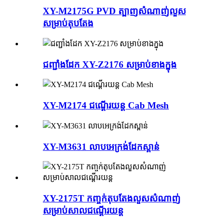
XY-M2175G PVD ត្បាញសំណាញ់លួស
សម្រាប់តុបតែង
ជញ្ជាំងដែក XY-Z2176 សម្រាប់ខាងក្នុង
XY-M2174 ជណ្តើរយន្ត Cab Mesh
XY-M3631 លាបអេក្រង់ដែកស្ពាន់
XY-2175T កញ្ចក់តុបតែងលួសសំណាញ់
សម្រាប់សាលជណ្តើរយន្ត