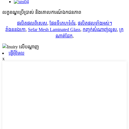
លក្ខខណ្ឌប្រើប្រាស់ និងគោលការណ៍ឯកជនភាព
ផលិតផល​ពិសេស
,
ផែនទីគេហទំព័រ
,
ផលិតផលទាំងអស់។
វាំងននឯកោ
,
Sefar Mesh Laminated Glass
,
កញ្ចក់សំណាញ់លួស
,
ក្រ
ណាត់ដែក
,
ផ្ញើអ៊ីមែល
x