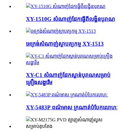
XY-1510G សំណាញ់ដែកធ្វើពីលង្ហិនបុរាណ
អេក្រង់សំណាញ់ស្ថាបត្យកម្ម XY-1513
XY-C1 សំណាញ់ដែកស្ពាន់បុរាណសម្រាប់
គ្រឿងសង្ហារឹម
XY-5483P ពណ៌មាស ក្រណាត់បំបែកលោហៈ