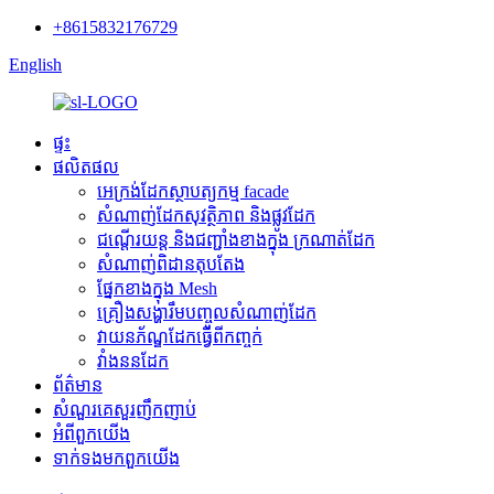
+8615832176729
English
ផ្ទះ
ផលិតផល
អេក្រង់ដែកស្ថាបត្យកម្ម facade
សំណាញ់ដែកសុវត្ថិភាព និងផ្លូវដែក
ជណ្តើរយន្ត និងជញ្ជាំងខាងក្នុង ក្រណាត់ដែក
សំណាញ់ពិដានតុបតែង
ផ្នែកខាងក្នុង Mesh
គ្រឿងសង្ហារឹមបញ្ចូលសំណាញ់ដែក
វាយនភ័ណ្ឌដែកធ្វើពីកញ្ចក់
វាំងននដែក
ព័ត៌មាន
សំណួរគេសួរញឹកញាប់
អំពី​ពួក​យើង
ទាក់ទង​មក​ពួក​យើង