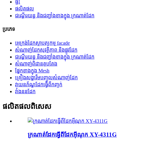
ផ្ទះ
ផលិតផល
ជណ្តើរយន្ត និងជញ្ជាំងខាងក្នុង ក្រណាត់ដែក
ប្រភេទ
អេក្រង់ដែកស្ថាបត្យកម្ម facade
សំណាញ់ដែកសុវត្ថិភាព និងផ្លូវដែក
ជណ្តើរយន្ត និងជញ្ជាំងខាងក្នុង ក្រណាត់ដែក
សំណាញ់ពិដានតុបតែង
ផ្នែកខាងក្នុង Mesh
គ្រឿងសង្ហារឹមបញ្ចូលសំណាញ់ដែក
វាយនភ័ណ្ឌដែកធ្វើពីកញ្ចក់
វាំងននដែក
ផលិតផល​ពិសេស
ក្រណាត់ដែកធ្វើពីដែកអ៊ីណុក XY-4311G