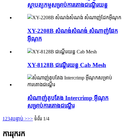
ស្ថាបត្យកម្មសម្រាប់ការតោងជណ្តើរយន្ត
XY-2208B សំណង់សំណង់ សំណាញ់ដែក
អ៊ីណុក
XY-8128B ជណ្តើរយន្ត Cab Mesh
សំណាញ់តុបតែង Intercrimp អ៊ីណុក
សម្រាប់ការតោងជណ្តើរ
1
2
3
4
បន្ទាប់ >
>>
ទំព័រ 1/4
ការរុករក