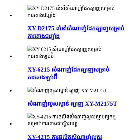
XY-D2175 លំនាំសំណាញ់ដែកត្បាញសម្រាប់
ការតោងជញ្ជាំង
XY-6215 សំណាញ់ដែកត្បាញសម្រាប់
ការតោងឡប់ប៊ី
សំណាញ់លួសស្ពាន់ ត្បាញ XY-M2175T
XY-4215 ការផលិតសំណាញ់លួស