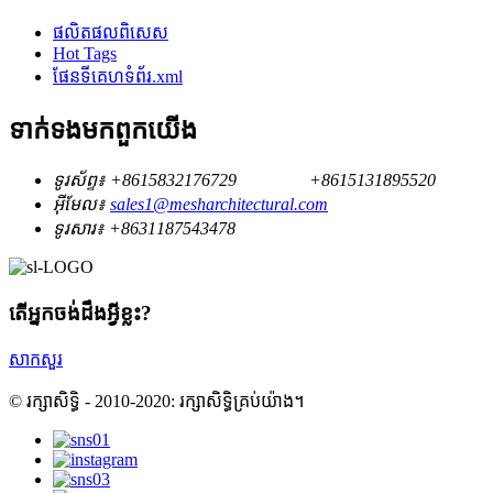
ផលិតផល​ពិសេស
Hot Tags
ផែនទីគេហទំព័រ.xml
ទាក់ទង​មក​ពួក​យើង
ទូរស័ព្ទ៖
+8615832176729
+8615131895520
អ៊ីមែល៖
sales1@mesharchitectural.com
ទូរសារ៖
+8631187543478
តើ​អ្នក​ចង់​ដឹង​អ្វីខ្លះ?
សាកសួរ
© រក្សាសិទ្ធិ - 2010-2020: រក្សាសិទ្ធិគ្រប់យ៉ាង។