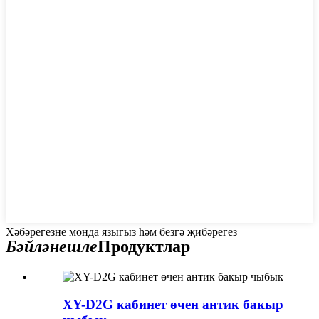
Хәбәрегезне монда языгыз һәм безгә җибәрегез
Бәйләнешле
Продуктлар
XY-D2G кабинет өчен антик бакыр