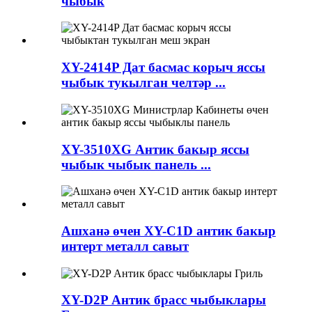
чыбык
XY-2414P Дат басмас корыч яссы
чыбык тукылган челтәр ...
XY-3510XG Антик бакыр яссы
чыбык чыбык панель ...
Ашханә өчен XY-C1D антик бакыр
интерт металл савыт
XY-D2P Антик брасс чыбыклары