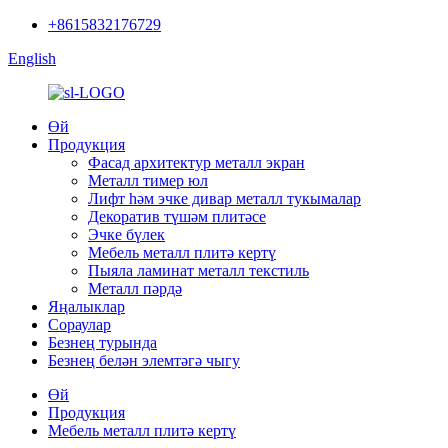
+8615832176729
English
Өй
Продукция
Фасад архитектур металл экран
Металл тимер юл
Лифт һәм эчке дивар металл тукымалар
Декоратив түшәм плитәсе
Эчке бүлек
Мебель металл плитә кертү
Пыяла ламинат металл текстиль
Металл пәрдә
Яңалыклар
Сораулар
Безнең турында
Безнең белән элемтәгә чыгу
Өй
Продукция
Мебель металл плитә кертү