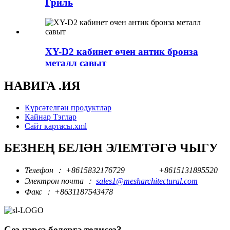
Гриль
XY-D2 кабинет өчен антик бронза
металл савыт
НАВИГА .ИЯ
Күрсәтелгән продуктлар
Кайнар Тэглар
Сайт картасы.xml
БЕЗНЕҢ БЕЛӘН ЭЛЕМТӘГӘ ЧЫГУ
Телефон ：
+8615832176729
+8615131895520
Электрон почта ：
sales1@mesharchitectural.com
Факс ：
+8631187543478
Сез нәрсә белергә телисез?