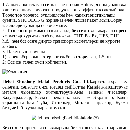
1.Аплау архитектура сеткасы өчен бик мөһим, яхшы упаковка
клиентка шома алу өчен продуктларны эффектив саклый ала.
Төрле төр төрләре, зурлыклары һәм характеристикалары
буенча, SHUOLONG һәр заказ өчен яхшы пакет ясый.Сорау
таләпләре турында сервис үзәге.
2. Транспорт режимына килгәндә, без сезгә халыкара экспресс
хезмәтләр күрсәтә алабыз, мәсәлән, ТНТ, FedEx, UPS, DHL
һ.б., һәм без сезгә диңгез транспорт хезмәтләрен дә күрсәтә
алабыз.
3. Пакетның размеры:
1) paperәрбер компьютер кәгазь белән төрелгән, 1-5 шт.
2) Сезнең таләп өчен көйләнгән.
Hebei Shuolong Metal Products Co., Ltd.
.
архитектура һәм
сәнәгать сәнәгате өчен югары сыйфатлы Кытай җитештерүче
металл чыбыклар җитештерүче.Аны Тышкы Фасадлар,
Балустрадалар, Баскыч белән каплау һәм Экраннар, Кояш
экраннары һәм Түбә, Интерьер, Металл Пәрдәләр, Бүлмә
бүлүче һ.б. кулланырга мөмкин.
Без сезнең проект ихтыяҗларына бик яхшы яраклаштырылган