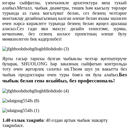
югары сыйфатлы, үзенчәлекле архитектура меш тукый
алабыз.Металл, чыбык диаметры, тишек һәм кысылу төрләре
турында аз гына мәгълүмат белән, сез безнең челтәрне
монтажлау дизайныгызның калган өлеше белән яхшы эшләсен
өчен нәрсә кирәклеге турында безнең белән җиңел аралаша
аласыз.Сез гади яки махсус дизайн эзлисезме, зурмы,
кечкенәме, без сезнең киләсе проектның өлеше булу
мөмкинлеген бик кадерлибез!
Ярты гасыр тарихы булган чыбыклы челтәр җитештерүче
буларак, SHUOLONG һәр заказның сыйфатын контрольдә
тоту өчен җитәрлек сәләткә ия.Theәм шул ук вакытта без
Без
чыбык продуктлары өчен туры бәягә ия була алабыз.
чыбык белән генә ясыйбыз, без профессиональ!
1.40 еллык тәҗрибә
: 40 елдан артык чыбык эшкәртү
тәҗрибәсе.