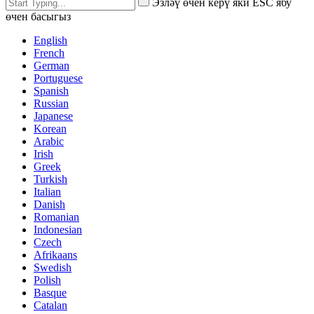
Эзләү өчен керү яки ESC ябу
өчен басыгыз
English
French
German
Portuguese
Spanish
Russian
Japanese
Korean
Arabic
Irish
Greek
Turkish
Italian
Danish
Romanian
Indonesian
Czech
Afrikaans
Swedish
Polish
Basque
Catalan