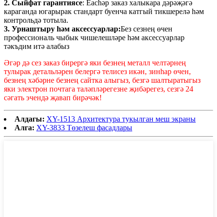
2. Сыйфат гарантиясе
: Eachәр заказ халыкара дәрәҗәгә
караганда югарырак стандарт буенча катгый тикшерелә һәм
контрольдә тотыла.
3. Урнаштыру һәм аксессуарлар:
Без сезнең өчен
профессиональ чыбык чишелешләре һәм аксессуарлар
тәкъдим итә алабыз
Әгәр дә сез заказ бирергә яки безнең металл челтәрнең
тулырак детальләрен белергә телисез икән, зинһар өчен,
безнең хәбәрне безнең сайтка алыгыз, безгә шалтыратыгыз
яки электрон почтага таләпләрегезне җибәрегез, сезгә 24
сәгать эчендә җавап бирәчәк!
Алдагы:
XY-1513 Архитектура тукылган меш экраны
Алга:
XY-3833 Төзелеш фасадлары