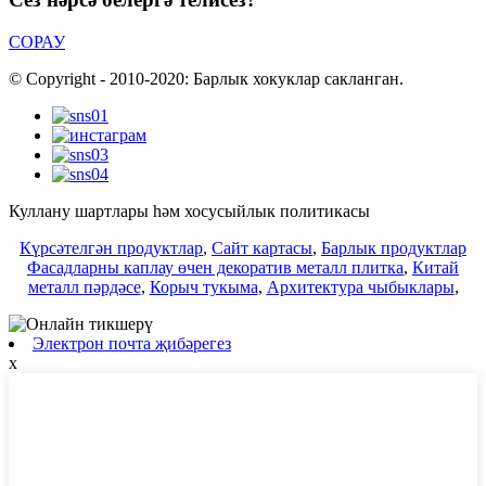
СОРАУ
© Copyright - 2010-2020: Барлык хокуклар сакланган.
Куллану шартлары һәм хосусыйлык политикасы
Күрсәтелгән продуктлар
,
Сайт картасы
,
Барлык продуктлар
Фасадларны каплау өчен декоратив металл плитка
,
Китай
металл пәрдәсе
,
Корыч тукыма
,
Архитектура чыбыклары
,
Электрон почта җибәрегез
x