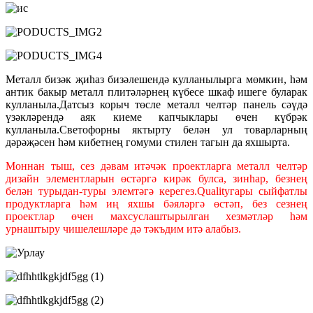
Металл бизәк җиһаз бизәлешендә кулланылырга мөмкин, һәм
антик бакыр металл плитәләрнең күбесе шкаф ишеге буларак
кулланыла.Датсыз корыч төсле металл челтәр панель сәүдә
үзәкләрендә аяк киеме капчыклары өчен күбрәк
кулланыла.Светофорны яктырту белән ул товарларның
дәрәҗәсен һәм кибетнең гомуми стилен тагын да яхшырта.
Моннан тыш, сез дәвам итәчәк проектларга металл челтәр
дизайн элементларын өстәргә кирәк булса, зинһар, безнең
белән турыдан-туры элемтәгә керегез.Qualityгары сыйфатлы
продуктларга һәм иң яхшы бәяләргә өстәп, без сезнең
проектлар өчен махсуслаштырылган хезмәтләр һәм
урнаштыру чишелешләре дә тәкъдим итә алабыз.