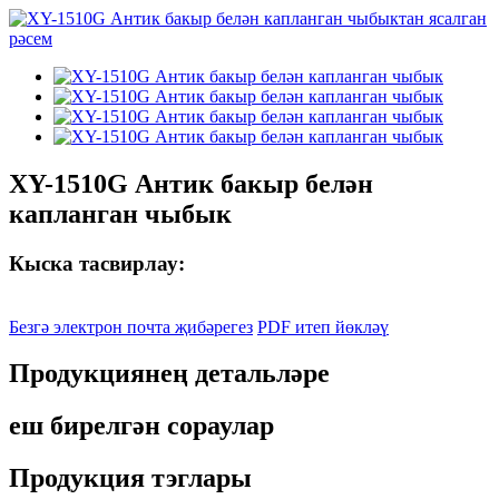
XY-1510G Антик бакыр белән
капланган чыбык
Кыска тасвирлау:
Безгә электрон почта җибәрегез
PDF итеп йөкләү
Продукциянең детальләре
еш бирелгән сораулар
Продукция тэглары