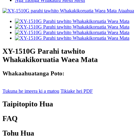
Nga Taonga Whakauru Mesh Mesh
XY-1510G Parahi tawhito
Whakakikoruatia Waea Mata
Whakaahuatanga Poto:
Tukuna he imeera ki a matou
Tikiake hei PDF
Taipitopito Hua
FAQ
Tohu Hua