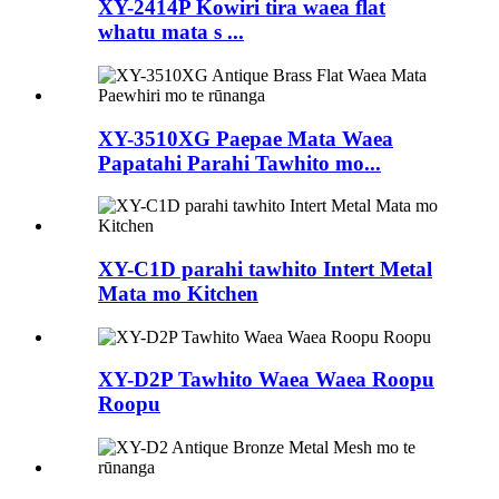
XY-2414P Kowiri tira waea flat
whatu mata s ...
XY-3510XG Paepae Mata Waea
Papatahi Parahi Tawhito mo...
XY-C1D parahi tawhito Intert Metal
Mata mo Kitchen
XY-D2P Tawhito Waea Waea Roopu
Roopu