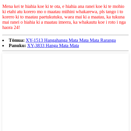
Mena kei te hiahia koe ki te ota, e hiahia ana ranei koe ki te mohio
ki etahi atu korero mo o maatau miihini whakarewa, pls tango i to
korero ki to maatau paetukutuku, waea mai ki a maatau, ka tukuna
mai ranei o hiahia ki a maatau imeera, ka whakautu koe i roto i nga
haora 24!
Tōmua:
XY-1513 Hangahanga Mata Mata Mata Raranga
Panuku:
XY-3833 Hanga Mata Mata