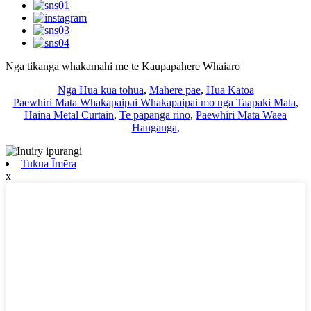
Nga tikanga whakamahi me te Kaupapahere Whaiaro
Nga Hua kua tohua
,
Mahere pae
,
Hua Katoa
Paewhiri Mata Whakapaipai Whakapaipai mo nga Taapaki Mata
,
Haina Metal Curtain
,
Te papanga rino
,
Paewhiri Mata Waea
Hanganga
,
Tukua Īmēra
x