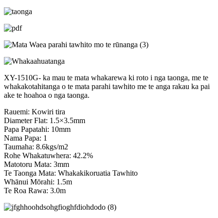
XY-1510G- ka mau te mata whakarewa ki roto i nga taonga, me te
whakakotahitanga o te mata parahi tawhito me te anga rakau ka pai
ake te hoahoa o nga taonga.
Rauemi: Kowiri tira
Diameter Flat: 1.5×3.5mm
Papa Papatahi: 10mm
Nama Papa: 1
Taumaha: 8.6kgs/m2
Rohe Whakatuwhera: 42.2%
Matotoru Mata: 3mm
Te Taonga Mata: Whakakikoruatia Tawhito
Whānui Mōrahi: 1.5m
Te Roa Rawa: 3.0m