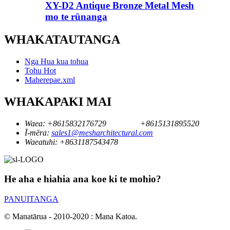
XY-D2 Antique Bronze Metal Mesh
mo te rūnanga
WHAKATAUTANGA
Nga Hua kua tohua
Tohu Hot
Maherepae.xml
WHAKAPAKI MAI
Waea:
+8615832176729
+8615131895520
Ī-mēra:
sales1@mesharchitectural.com
Waeatuhi:
+8631187543478
He aha e hiahia ana koe ki te mohio?
PANUITANGA
© Manatārua - 2010-2020 : Mana Katoa.