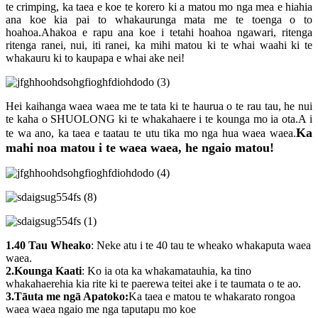
te crimping, ka taea e koe te korero ki a matou mo nga mea e hiahia
ana koe kia pai to whakaurunga mata me te toenga o to
hoahoa.Ahakoa e rapu ana koe i tetahi hoahoa ngawari, ritenga
ritenga ranei, nui, iti ranei, ka mihi matou ki te whai waahi ki te
whakauru ki to kaupapa e whai ake nei!
Hei kaihanga waea waea me te tata ki te haurua o te rau tau, he nui
te kaha o SHUOLONG ki te whakahaere i te kounga mo ia ota.A i
Ka
te wa ano, ka taea e taatau te utu tika mo nga hua waea waea.
mahi noa matou i te waea waea, he ngaio matou!
1.40 Tau Wheako
: Neke atu i te 40 tau te wheako whakaputa waea
waea.
2.Kounga Kaati
: Ko ia ota ka whakamatauhia, ka tino
whakahaerehia kia rite ki te paerewa teitei ake i te taumata o te ao.
3.Tāuta me ngā Apatoko:
Ka taea e matou te whakarato rongoa
waea waea ngaio me nga taputapu mo koe