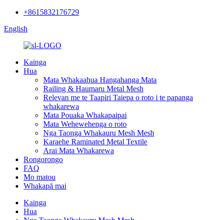
+8615832176729
English
Kainga
Hua
Mata Whakaahua Hangahanga Mata
Railing & Haumaru Metal Mesh
Relevan me te Taapiri Taiepa o roto i te papanga
whakarewa
Mata Pouaka Whakapaipai
Mata Wehewehenga o roto
Nga Taonga Whakauru Mesh Mesh
Karaehe Raminated Metal Textile
Arai Mata Whakarewa
Rongorongo
FAQ
Mo matou
Whakapā mai
Kainga
Hua