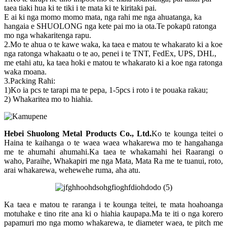
taea tiaki hua ki te tiki i te mata ki te kiritaki pai.
E ai ki nga momo momo mata, nga rahi me nga ahuatanga, ka
hangaia e SHUOLONG nga kete pai mo ia ota.Te pokapū ratonga
mo nga whakaritenga rapu.
2.Mo te ahua o te kawe waka, ka taea e matou te whakarato ki a koe
nga ratonga whakaatu o te ao, penei i te TNT, FedEx, UPS, DHL,
me etahi atu, ka taea hoki e matou te whakarato ki a koe nga ratonga
waka moana.
3.Packing Rahi:
1)Ko ia pcs te tarapi ma te pepa, 1-5pcs i roto i te pouaka rakau;
2) Whakaritea mo to hiahia.
Hebei Shuolong Metal Products Co., Ltd
.
Ko te kounga teitei o
Haina te kaihanga o te waea waea whakarewa mo te hangahanga
me te ahumahi ahumahi.Ka taea te whakamahi hei Raarangi o
waho, Paraihe, Whakapiri me nga Mata, Mata Ra me te tuanui, roto,
arai whakarewa, wehewehe ruma, aha atu.
Ka taea e matou te raranga i te kounga teitei, te mata hoahoanga
motuhake e tino rite ana ki o hiahia kaupapa.Ma te iti o nga korero
papamuri mo nga momo whakarewa, te diameter waea, te pitch me