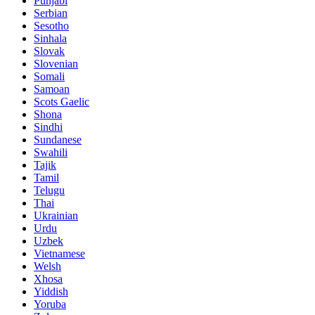
Punjabi
Serbian
Sesotho
Sinhala
Slovak
Slovenian
Somali
Samoan
Scots Gaelic
Shona
Sindhi
Sundanese
Swahili
Tajik
Tamil
Telugu
Thai
Ukrainian
Urdu
Uzbek
Vietnamese
Welsh
Xhosa
Yiddish
Yoruba