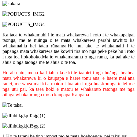
Ka taea te whakamahi i te mata whakarewa i roto i te whakapaipai
taonga, me te nuinga o te mata whakarewa parahi tawhito ka
whakamahia hei tatau rūnanga.He nui ake te whakamahi i te
papanga mata whakarewa tae kowiri tira mo nga peke peke hu i roto
i nga toa hokohoko.Ma te whakamarama o nga rama, ka pai ake te
ahua o nga taonga me te ahua o te toa.
He aha atu, mena ka hiahia koe ki te taapiri i nga huānga hoahoa
mata whakarewa ki o kaupapa e haere tonu ana, e haere mai ana
ranei, me waea mai ki a matou.I tua atu i nga hua-kounga teitei me
nga utu pai, ka taea hoki e matou te whakarato ratonga me nga
otinga whakaurunga mo o kaupapa Kaupapa.
1.Ko te tarapi he tino impost mo te mata hoahoanga, pai tākai pai