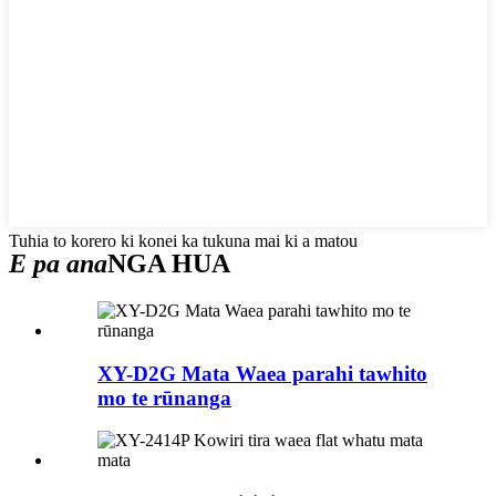
Tuhia to korero ki konei ka tukuna mai ki a matou
E pa ana
NGA HUA
XY-D2G Mata Waea parahi tawhito
mo te rūnanga