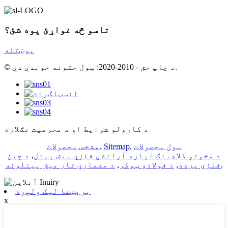
تاسو څه غواړئ پوه شئ؟
پوښتنه
© د چاپ حق - 2010-2020: ټول حقونه خوندي دي.
د کارولو شرایط او د محرمیت تګلاره
ټول محصولات
,
Sitemap
,
مشخص محصولات
د مخونو کلاډینګ لپاره آرائشی فلزي میش پینل
,
د چین
,
فلزي پرده
,
د فولادو ټوکر
,
د معماري تار میش پینلونه
برېښنا لیک ولېږه
x