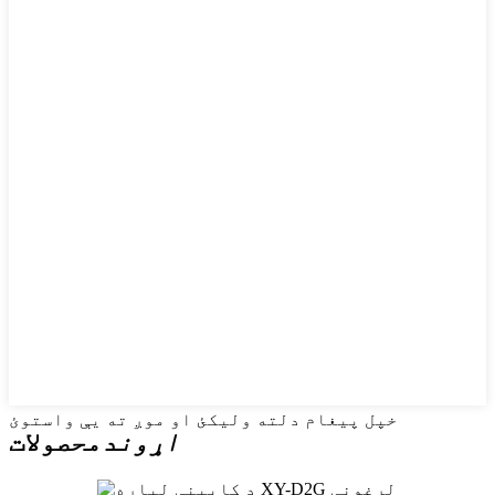
خپل پیغام دلته ولیکئ او موږ ته یې واستوئ
اړوند
محصولات