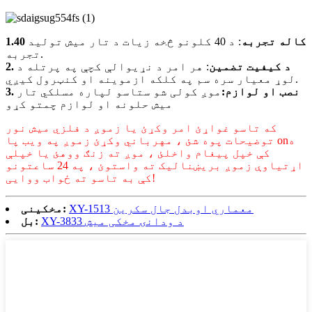
1.40 کاله تجربه
: د 40 کلونو څخه زیات د تار میش تولید
تجربه.
2. د کیفیت تضمین
: هر امر د نړیوالې کچې په پرتله د
لوړ معیار سره سم په کلکه ازموینه او کنټرول کیږي.
3. نصب او لوازم:
موږ کولی شو ستاسو لپاره مسلکي تار
میش حلونه او لوازم چمتو کړو
که تاسو غواړئ امر وکړئ یا زموږ د فلزي میش نور
توضیحات پوه شئ ، مهرباني وکړئ زموږ په ویب پا onه
کې خپل پیغام واخلئ ، موږ ته زنګ ووهئ یا خپلې
اړتیاوې زموږ بریښنالیک ته واستوئ ، په 24 ساعتونو
کې به تاسو ته ځواب ووایی!
XY-1513 معماري اوبدل جال سکرین
مخکینی:
XY-3833 د ودانۍ مخکی میش
بل: