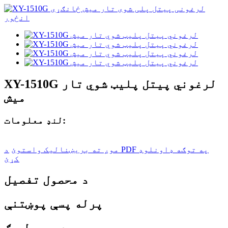
XY-1510G لرغوني پیتل پلیټ شوي تار
میش
لنډ معلومات:
موږ ته بریښنالیک واستوئ
د PDF په توګه ډاونلوډ
کړئ
د محصول تفصیل
پرله پسې پوښتنې
د محصول ټګ