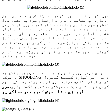
موږ کولی شو د لوړ کیفیت ، ځانګړی معماري میش
اوباړو چې ستاسو د پروژې اړتیاو سره په بشپړ ډول
تنظیم شوی.د فلزي ډولونو ، تار قطر ، پیچ او کریمپ
کولو په اړه د لږ شالید معلوماتو سره ، تاسو کولی
شئ په اسانۍ سره موږ سره د هغه څه په اړه اړیکه
ونیسئ چې تاسو ورته اړتیا لرئ د خپل میش نصب کول
ستاسو د پاتې ډیزاین سره سم کار کولو لپاره.که تاسو
د ساده یا دودیز ډیزاین په لټه کې یاست ، لوی یا
کوچني ، موږ ستاسو د راتلونکي پروژې برخه کیدو
فرصت ستاینه کوو!
د نږدې نیمې پیړۍ تاریخ سره د تار میش جوړونکي په
توګه ، SHUOLONG د هر امر لپاره کیفیت کنټرول
کولو لپاره کافي ظرفیت لري.او په ورته وخت کې، موږ
موږ
کولی شو د تار میش محصولاتو مستقیم لګښت ولرو.
یوازې د تار میش کوو، موږ مسلکي یو!