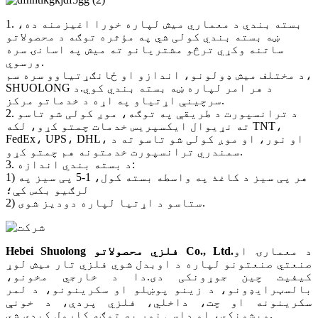
1. بسته بندي د معماري میش لپاره خورا اغیزمنه ده،
ښه بسته بندي کولی شي په مؤثره توګه د محصولاتو
ساتنه وکړي ترڅو مشتریانو ته میش په اسانۍ سره
ورسوي.
د مختلف میش ډولونو، اندازو او ځانګړتیاوو سره سم،
SHUOLONG د هر امر لپاره ښه بسته بندي کوي.د
سرچینې اړتیاو په اړه د خدماتو مرکز.
2. د ترانسپورت د طریقې په توګه، موږ کولی شو تاسو
ته نړیوال ایکسپریس خدمات چمتو کړو، لکه TNT،
FedEx، UPS، DHL، او نور، او موږ کولی شو تاسو ته د
سمندري ترانسپورت خدمتونه هم چمتو کړو.
3. د بسته بندي اندازه:
1) هر پی سیز د کاغذ په واسطه بسته کول، 1-5 پی سیز په
لرګیو بکس کې؛
2) ستاسو د اړتیا لپاره دودیز شوی.
د معمارۍ او
.
Hebei Shuolong فلزي محصولاتو Co., Ltd
صنعتي صنعتونو لپاره د اوبدل شوي فلزي تار میش لوړ
کیفیت چین جوړونکی دی.دا د خارجي مخونو،
بالسټرایډونو، د زینو پوښلو او سکرینونو، د لمر
سکرینونه او چت، داخلي، فلزي پردې، د خونې
ویشونکي، او داسې نور په توګه کارول کیدی شي.