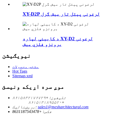
XY-D2P لرغونی پیتل تار میش گرل
د کابینې لپاره XY-D2 لرغونی
برونزو فلزي میش
نیویګیشن
مشخص محصولات
Hot Tags
Sitemap.xml
موږ سره اړیکه ونیسئ
تلیفون:
+۸۶۱۵۸۳۲۱۷۶۷۲۹
+۸۶۱۵۱۳۱۸۹۵۵۲۰
sales1@mesharchitectural.com
بریښنالیک:
فکس:
+8631187543478