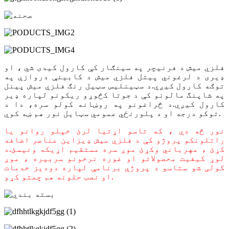
فلزي میش د فرنیچر په سینګار کې کارول کیدی شي ، او
ډیری د لرغوني پیتل فلزي میش د کابینې دروازې په
توګه کارول کیږي.د سټینلیس سټیل رنګ فلزي میش پینل
په شاپنگ مالونو کې د جوتا کڅوړو ریکونو لپاره ډیر
کارول کیږي.د څراغونو په روښانه کولو سره، دا د
توکو درجه او د پلورنځي عمومي سټایل نور هم ښه کوي.
نور څه دي ، که تاسو اړتیا لرئ خپلو روانو یا
راتلونکو پروژو کې د فلزي میش ډیزاین عناصر اضافه
کړئ ، مهرباني وکړئ موږ سره مستقیم اړیکه ونیسئ.د
لوړ کیفیت محصولاتو او غوره نرخونو سربیره ، موږ
کولی شو ستاسو د پروژې برنامې لپاره دودیز خدمات
او نصب حلونه هم چمتو کړو.