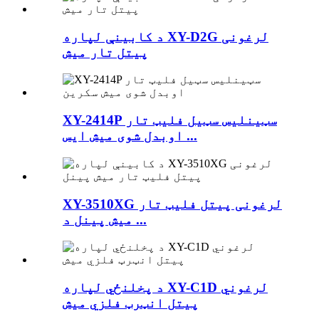
د کابینې لپاره XY-D2G لرغونی
پیتل تار میش
XY-2414P سټینلیس سټیل فلیټ تار
اوبدل شوی میش ایس ...
XY-3510XG لرغونی پیتل فلیټ تار
میش پینل د ...
د پخلنځي لپاره XY-C1D لرغوني
پیتل انټرټ فلزي میش