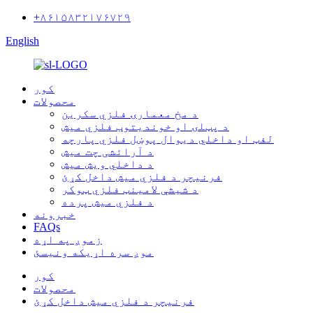
+۸۶۱۵۸۳۲۱۷۶۷۲۹
English
کور
محصولات
د مخ معمارۍ فلزي سکرین
د پټلۍ او خوندیتوب فلزي میش
لفټ او داخلي دیوال پوښل فلزي پارچه
د آرائشی چت میش
د داخلي ویش میش
فرنیچر د فلزي میش داخل کړئ
د شیشې لامینټ فلزي ټوکر
د فلزي میش پرده
خبرونه
FAQs
زموږ په اړه
موږ سره اړیکه ونیسئ
کور
محصولات
فرنیچر د فلزي میش داخل کړئ