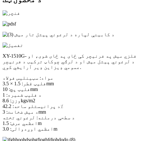
XY-1510G- فلزي میش په فرنیچر کې ځای په ځای شوی، او
د لرغوني پیتل میش او د لرګي چوکاټ ترکیب د فرنیچر
عمومي ډیزاین ډیر آرایشي کوي.
مواد: سټینلیس فولاد
فلیټ قطر: 1.5 × 3.5mm
فلیټ پچ: 10mm
د فلیټ شمیره: 1
وزن: 8.6kgs/m2
د پرانیستلو ساحه: 42.2٪
د میش ضخامت: 3mm
د سطحې درملنه: لرغوني تخته
اعظمي عرض: 1.5m
اعظمي اوږدوالی: 3.0m