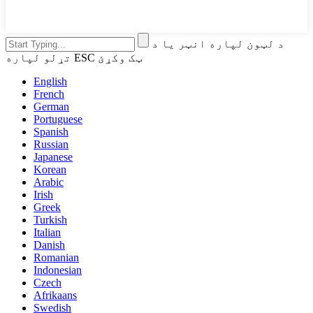
د لټون لپاره انټر یا د
تړلو لپاره ESC ټک وکړئ
English
French
German
Portuguese
Spanish
Russian
Japanese
Korean
Arabic
Irish
Greek
Turkish
Italian
Danish
Romanian
Indonesian
Czech
Afrikaans
Swedish