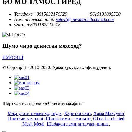
БО МО ТАМОС ГИРЕД
Телефон:
+8615832176729
+8615131895520
Почтаи электронӣ:
sales1@mesharchitectural.com
Факс:
+8631187543478
Шумо чиро донистан мехоҳед?
ПУРСИШ
© Copyright - 2010-2020: Ҳама ҳуқуқҳо ҳифз шудаанд.
Шартҳои истифода ва Сиёсати махфият
Маҳсулоти пешниҳодшуда
,
Харитаи сайт
,
Ҳама Маҳсулот
Плиткаи металлӣ
,
Шиша сими ламинатӣ
,
Glass Laminated
Mesh Metal
,
Шабакаи ламинатшудаи шиша
,