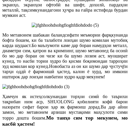
экранҳо, экранҳои офтобӣ ва шифт, дохилӣ, пардаҳои
металлӣ, тақсимкунандагони ҳуҷра ва ғайра истифода бурдан
мумкин аст.
Мо метавонем шабакаи баландсифати меъмории фарқкунанда
бофта бошем, ки ба талаботи лоиҳаи шумо комилан мутобиқ
карда шудааст.Бо маълумоти каме дар бораи намудҳои металл,
диаметри сим, қатрон ва кримпинг, шумо метавонед ба осонӣ
бо мо дар бораи он чизе ки ба шумо лозим аст, муошират
кунед, то насби тории худро бо қисми боқимондаи тарроҳии
худ комилан кор кунед.Новобаста аз он ки шумо дар ҷустуҷӯи
тарҳи оддӣ ё фармоишӣ ҳастед, калон ё хурд, мо имкони
иштирок дар лоиҳаи навбатии худро қадр мекунем!
Ҳамчун як истеҳсолкунандаи торҳои симӣ бо таърихи
тақрибан ним аср, SHUOLONG қобилияти кофӣ барои
назорати сифат барои ҳар як фармоиш дорад.Ва дар айни
замон, мо метавонем арзиши мустақими маҳсулоти сими
Мо танҳо сим тор мекунем, мо
торро дошта бошем.
касбӣ ҳастем!