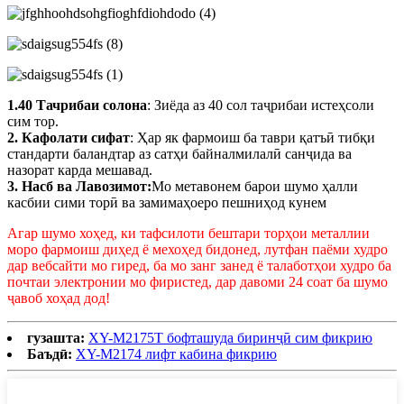
1.40 Тачрибаи солона
: Зиёда аз 40 сол таҷрибаи истеҳсоли
сим тор.
2. Кафолати сифат
: Ҳар як фармоиш ба таври қатъӣ тибқи
стандарти баландтар аз сатҳи байналмилалӣ санҷида ва
назорат карда мешавад.
3. Насб ва Лавозимот:
Мо метавонем барои шумо ҳалли
касбии сими торӣ ва замимаҳоеро пешниҳод кунем
Агар шумо хоҳед, ки тафсилоти бештари торҳои металлии
моро фармоиш диҳед ё мехоҳед бидонед, лутфан паёми худро
дар вебсайти мо гиред, ба мо занг занед ё талаботҳои худро ба
почтаи электронии мо фиристед, дар давоми 24 соат ба шумо
ҷавоб хоҳад дод!
гузашта:
XY-M2175T бофташуда биринҷӣ сим фикрию
Баъдӣ:
XY-M2174 лифт кабина фикрию