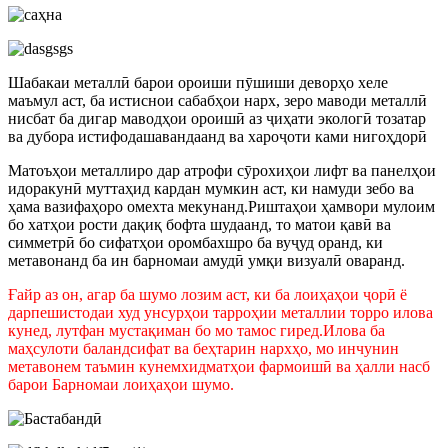
Шабакаи металлӣ барои ороиши пӯшиши деворҳо хеле
маъмул аст, ба истиснои сабабҳои нарх, зеро маводи металлӣ
нисбат ба дигар маводҳои ороишӣ аз ҷиҳати экологӣ тозатар
ва дубора истифодашавандаанд ва хароҷоти ками нигоҳдорӣ
Матоъҳои металлиро дар атрофи сӯрохиҳои лифт ва панелҳои
идоракунӣ муттаҳид кардан мумкин аст, ки намуди зебо ва
ҳама вазифаҳоро омехта мекунанд.Риштаҳои ҳамвори мулоим
бо хатҳои рости дақиқ бофта шудаанд, то матои қавӣ ва
симметрӣ бо сифатҳои оромбахшро ба вуҷуд оранд, ки
метавонанд ба ин барномаи амудӣ умқи визуалӣ оваранд.
Ғайр аз он, агар ба шумо лозим аст, ки ба лоиҳаҳои ҷорӣ ё
дарпешистодаи худ унсурҳои тарроҳии металлии торро илова
кунед, лутфан мустақиман бо мо тамос гиред.Илова ба
маҳсулоти баландсифат ва беҳтарин нархҳо, мо инчунин
метавонем таъмин кунем
хидматҳои фармоишӣ ва ҳалли насб
барои Барномаи лоиҳаҳои шумо.