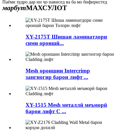
Паёми худро дар ин ҷо нависед ва ба мо бифиристед
марбут
МАХСУЛОТ
XY-2175T Шишаи ламинатдори
сими ороишӣ...
Mesh ороишии Intercrimp
зангногир барои лифт ...
XY-1515 Mesh металлӣ меъморӣ
барои лифт C ...