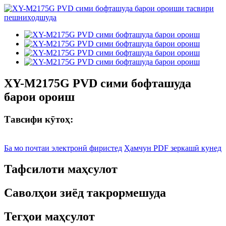
XY-M2175G PVD сими бофташуда
барои ороиш
Тавсифи кӯтоҳ:
Ба мо почтаи электронӣ фиристед
Ҳамчун PDF зеркашӣ кунед
Тафсилоти маҳсулот
Саволҳои зиёд такрормешуда
Тегҳои маҳсулот