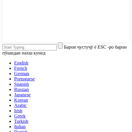
Барои ҷустуҷӯ ё ESC -ро барои
пӯшидан пахш кунед
English
French
German
Portuguese
Spanish
Russian
Japanese
Korean
Arabic
Irish
Greek
Turkish
Italian
Danish