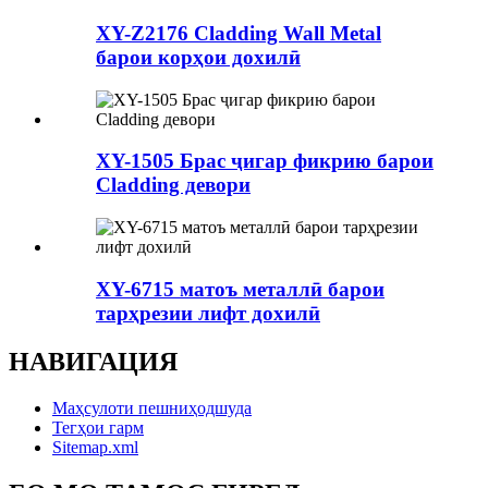
XY-Z2176 Cladding Wall Metal
барои корҳои дохилӣ
XY-1505 Брас ҷигар фикрию барои
Cladding девори
XY-6715 матоъ металлӣ барои
тарҳрезии лифт дохилӣ
НАВИГАЦИЯ
Маҳсулоти пешниҳодшуда
Тегҳои гарм
Sitemap.xml