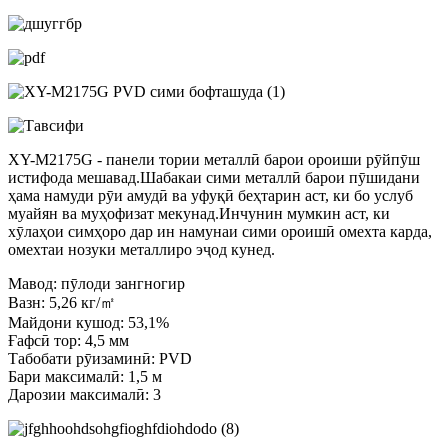
XY-M2175G - панели тории металлӣ барои ороиши рӯйпӯш
истифода мешавад.Шабакаи сими металлӣ барои пӯшидани
ҳама намуди рӯи амудӣ ва уфуқӣ беҳтарин аст, ки бо услуб
муайян ва муҳофизат мекунад.Инчунин мумкин аст, ки
хӯлаҳои симҳоро дар ин намунаи сими ороишӣ омехта карда,
омехтаи нозуки металлиро эҷод кунед.
Мавод: пӯлоди зангногир
Вазн: 5,26 кг/㎡
Майдони кушод: 53,1%
Ғафсӣ тор: 4,5 мм
Табобати рӯизаминӣ: PVD
Бари максималӣ: 1,5 м
Дарозии максималӣ: 3