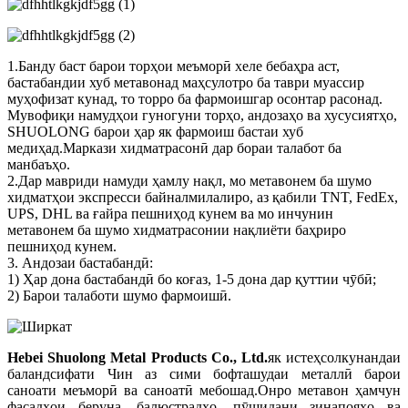
1.Банду баст барои торҳои меъморӣ хеле бебаҳра аст,
бастабандии хуб метавонад маҳсулотро ба таври муассир
муҳофизат кунад, то торро ба фармоишгар осонтар расонад.
Мувофиқи намудҳои гуногуни торҳо, андозаҳо ва хусусиятҳо,
SHUOLONG барои ҳар як фармоиш бастаи хуб
медиҳад.Маркази хидматрасонӣ дар бораи талабот ба
манбаъҳо.
2.Дар мавриди намуди ҳамлу нақл, мо метавонем ба шумо
хидматҳои экспресси байналмилалиро, аз қабили TNT, FedEx,
UPS, DHL ва ғайра пешниҳод кунем ва мо инчунин
метавонем ба шумо хидматрасонии нақлиёти баҳриро
пешниҳод кунем.
3. Андозаи бастабандӣ:
1) Ҳар дона бастабандӣ бо коғаз, 1-5 дона дар қуттии чӯбӣ;
2) Барои талаботи шумо фармоишӣ.
Hebei Shuolong Metal Products Co., Ltd
.
як истеҳсолкунандаи
баландсифати Чин аз сими бофташудаи металлӣ барои
саноати меъморӣ ва саноатӣ мебошад.Онро метавон ҳамчун
фасадҳои беруна, балюстрадҳо, пӯшидани зинапояҳо ва