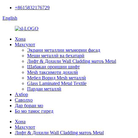
+8615832176729
English
Хона
Маҳсулот
Экрани металлии меъмории фасад
Меши металлӣ ва бехатарӣ
Лифт & Дохили Wall Cladding матоъ Metal
Шабакаи ороишии шифт
Mesh тақсимоти дохилӣ
Мебел Ворид Mesh металлӣ
Glass Laminated Metal Textile
Пардаи металлӣ
Ахбор
Саволҳо
Дар бораи мо
Бо мо тамос гиред
Хона
Маҳсулот
Лифт & Дохили Wall Cladding матоъ Metal