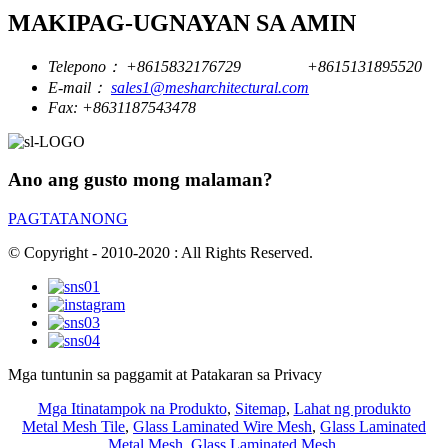
MAKIPAG-UGNAYAN SA AMIN
Telepono：
+8615832176729
+8615131895520
E-mail：
sales1@mesharchitectural.com
Fax:
+8631187543478
Ano ang gusto mong malaman?
PAGTATANONG
© Copyright - 2010-2020 : All Rights Reserved.
Mga tuntunin sa paggamit at Patakaran sa Privacy
Mga Itinatampok na Produkto
,
Sitemap
,
Lahat ng produkto
Metal Mesh Tile
,
Glass Laminated Wire Mesh
,
Glass Laminated
Metal Mesh
,
Glass Laminated Mesh
,