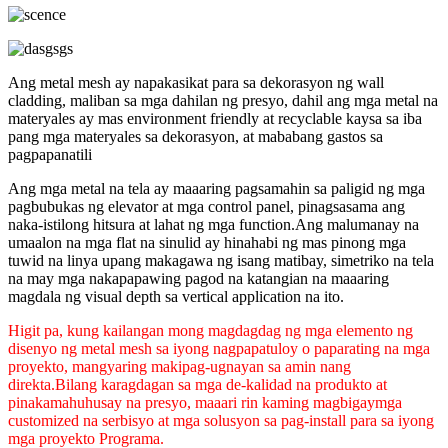
Ang metal mesh ay napakasikat para sa dekorasyon ng wall
cladding, maliban sa mga dahilan ng presyo, dahil ang mga metal na
materyales ay mas environment friendly at recyclable kaysa sa iba
pang mga materyales sa dekorasyon, at mababang gastos sa
pagpapanatili
Ang mga metal na tela ay maaaring pagsamahin sa paligid ng mga
pagbubukas ng elevator at mga control panel, pinagsasama ang
naka-istilong hitsura at lahat ng mga function.Ang malumanay na
umaalon na mga flat na sinulid ay hinahabi ng mas pinong mga
tuwid na linya upang makagawa ng isang matibay, simetriko na tela
na may mga nakapapawing pagod na katangian na maaaring
magdala ng visual depth sa vertical application na ito.
Higit pa, kung kailangan mong magdagdag ng mga elemento ng
disenyo ng metal mesh sa iyong nagpapatuloy o paparating na mga
proyekto, mangyaring makipag-ugnayan sa amin nang
direkta.Bilang karagdagan sa mga de-kalidad na produkto at
pinakamahuhusay na presyo, maaari rin kaming magbigay
mga
customized na serbisyo at mga solusyon sa pag-install para sa iyong
mga proyekto Programa.