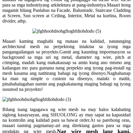
para sa mga industriyang arkitektura at pang-industriya.Maaari itong
magamit bilang Panlabas na Facade, Balustrade, Staircase Cladding
at Screen, Sun screen at Ceiling, Interior, Metal na kurtina, Room
divider, atbp.
Maaari kaming maghabi ng mataas na kalidad, natatanging
architectural mesh na perpektong iniakma sa iyong mga
pangangailangan sa proyekto.Gamit ang kaunting impormasyon sa
background sa mga uri ng metal, diameter ng wire, pitch at
crimping, madali kang makakausap sa amin kung ano mismo ang
kailangan mo para gumana nang perpekto ang iyong pag-install ng
mesh kasama ang natitirang bahagi ng iyong disenyo.Naghahanap
ka man ng simple o custom na disenyo, malaki o maliit,
pinahahalagahan namin ang pagkakataong maging bahagi ng iyong
susunod na proyekto!
Bilang isang tagagawa ng wire mesh na may halos kalahating
siglong kasaysayan, ang SHUOLONG ay may sapat na kapasidad
na kontrolin ang kalidad para sa bawat order.At sa parehong oras,
maaari naming pagmamay-ari ang direktang gastos para sa mga
Nag wire mesh lang kami,
produkto ng wire mesh.