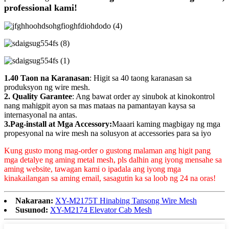
professional kami!
1.40 Taon na Karanasan
: Higit sa 40 taong karanasan sa
produksyon ng wire mesh.
2. Quality Garantee
: Ang bawat order ay sinubok at kinokontrol
nang mahigpit ayon sa mas mataas na pamantayan kaysa sa
internasyonal na antas.
3.Pag-install at Mga Accessory:
Maaari kaming magbigay ng mga
propesyonal na wire mesh na solusyon at accessories para sa iyo
Kung gusto mong mag-order o gustong malaman ang higit pang
mga detalye ng aming metal mesh, pls dalhin ang iyong mensahe sa
aming website, tawagan kami o ipadala ang iyong mga
kinakailangan sa aming email, sasagutin ka sa loob ng 24 na oras!
Nakaraan:
XY-M2175T Hinabing Tansong Wire Mesh
Susunod:
XY-M2174 Elevator Cab Mesh