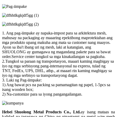
1. Ang pag-iimpake ay napaka-impost para sa arkitektura mesh,
mahusay na packaging ay maaaring epektibong maprotektahan ang
mga produkto upang makuha ang mata sa customer nang maayos.
Ayon sa iba't ibang uri ng mesh, laki at katangian, ang
SHUOLONG ay gumagawa ng magandang pakete para sa bawat
order.Service center tungkol sa mga kinakailangan sa pagkuha.
2.Tungkol sa paraan ng transportasyon, maaari kaming magbigay sa
iyo ng mga serbisyong pang-internasyonal na express, tulad ng
TNT, FedEx, UPS, DHL, atbp., at maaari rin kaming magbigay sa
iyo ng mga serbisyo sa transportasyong dagat.
3. Laki ng Pag-iimpake:
1) Ang bawat pcs na packing sa pamamagitan ng papel, 1-5pcs sa
isang wooden box;
2) Na-customize para sa iyong pangangailangan.
Hebei Shuolong Metal Products Co., Ltd
.
ay isang mataas na
kalidad na tagagawa ng China ng pinagtagpi na metal wire mesh