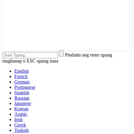
Pindutin ang enter upang
maghanap o ESC upang isara
English
French
German
Portuguese
Spanish
Russian
Japanese
Korean
Arabic
Irish
Greek
Turkish