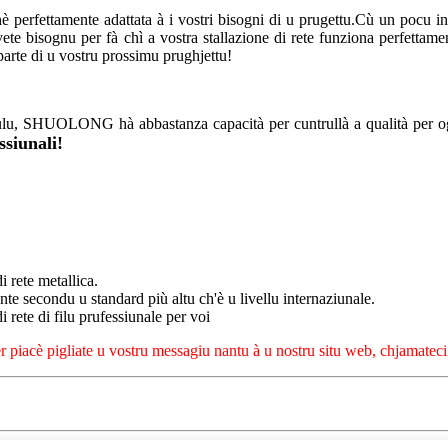
hè perfettamente adattata à i vostri bisogni di u prugettu.Cù un pocu inf
te bisognu per fà chì a vostra stallazione di rete funziona perfettamen
arte di u vostru prossimu prughjettu!
eculu, SHUOLONG hà abbastanza capacità per cuntrullà a qualità per og
ssiunali!
i rete metallica.
nte secondu u standard più altu ch'è u livellu internaziunale.
 rete di filu prufessiunale per voi
per piacè pigliate u vostru messagiu nantu à u nostru situ web, chjamateci