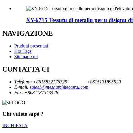
XY-6715 Tessutu di metallu per u disignu di l
NAVIGAZIONE
Prudutti presentati
Hot Tags
Sitemap.xml
CUNTATTA CI
Telefono:
+8615832176729
+8615131895520
E-mail:
sales1@mesharchitectural.com
Fax:
+8631187543478
Chì vulete sapè ?
INCHIESTA