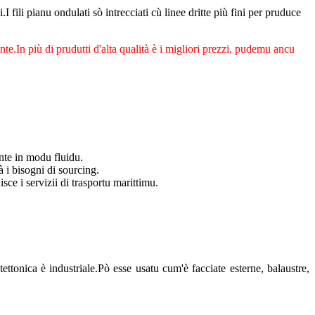
I fili pianu ondulati sò intrecciati cù linee dritte più fini per pruduce
ente.In più di prudutti d'alta qualità è i migliori prezzi, pudemu ancu
ente in modu fluidu.
 i bisogni di sourcing.
e i servizii di trasportu marittimu.
itettonica è industriale.Pò esse usatu cum'è facciate esterne, balaustre,