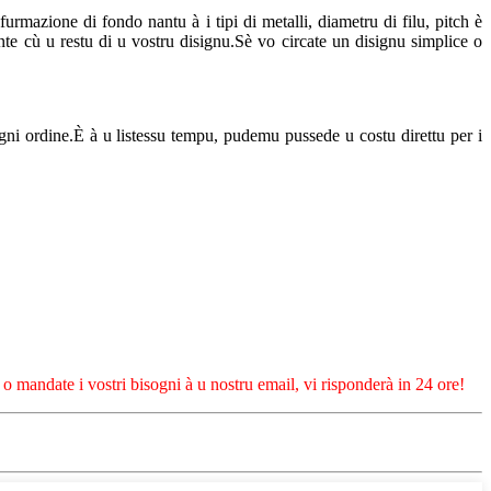
urmazione di fondo nantu à i tipi di metalli, diametru di filu, pitch è
te cù u restu di u vostru disignu.Sè vo circate un disignu simplice o
ni ordine.È à u listessu tempu, pudemu pussede u costu direttu per i
 o mandate i vostri bisogni à u nostru email, vi risponderà in 24 ore!