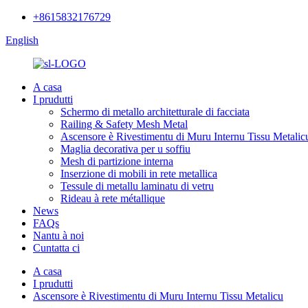
+8615832176729
English
A casa
I prudutti
Schermo di metallo architetturale di facciata
Railing & Safety Mesh Metal
Ascensore è Rivestimentu di Muru Internu Tissu Metalic
Maglia decorativa per u soffiu
Mesh di partizione interna
Inserzione di mobili in rete metallica
Tessule di metallu laminatu di vetru
Rideau à rete métallique
News
FAQs
Nantu à noi
Cuntatta ci
A casa
I prudutti
Ascensore è Rivestimentu di Muru Internu Tissu Metalicu