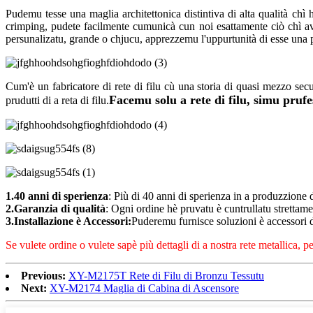
Pudemu tesse una maglia architettonica distintiva di alta qualità chì 
crimping, pudete facilmente cumunicà cun noi esattamente ciò chì ave
persunalizatu, grande o chjucu, apprezzemu l'uppurtunità di esse una p
Cum'è un fabricatore di rete di filu cù una storia di quasi mezzo s
Facemu solu a rete di filu, simu prufe
prudutti di a reta di filu.
1.40 anni di sperienza
: Più di 40 anni di sperienza in a produzzione d
2.Garanzia di qualità
: Ogni ordine hè pruvatu è cuntrullatu strettame
3.Installazione è Accessori:
Puderemu furnisce soluzioni è accessori di
Se vulete ordine o vulete sapè più dettagli di a nostra rete metallica, 
Previous:
XY-M2175T Rete di Filu di Bronzu Tessutu
Next:
XY-M2174 Maglia di Cabina di Ascensore