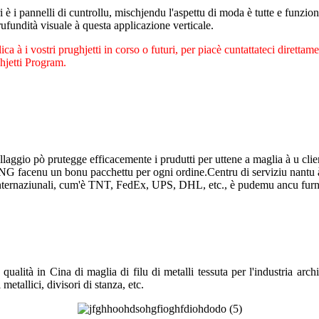
i è i pannelli di cuntrollu, mischjendu l'aspettu di moda è tutte e funzioni.
ufundità visuale à questa applicazione verticale.
ca à i vostri prughjetti in corso o futuri, per piacè cuntattateci direttam
ghjetti Program.
llaggio pò prutegge efficacemente i prudutti per uttene a maglia à u cli
NG facenu un bonu pacchettu per ogni ordine.Centru di serviziu nantu à
 internaziunali, cum'è TNT, FedEx, UPS, DHL, etc., è pudemu ancu furnisc
 qualità in Cina di maglia di filu di metalli tessuta per l'industria arch
 metallici, divisori di stanza, etc.