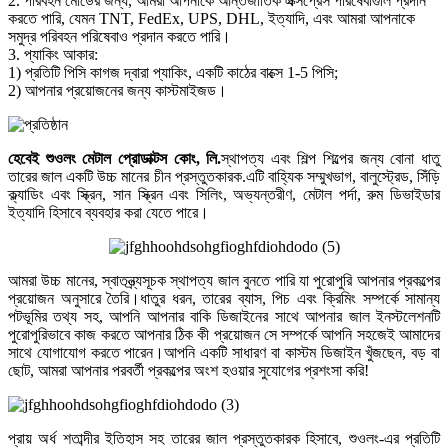
2. পরিবহন মোডের জন্য, আমরা আপনাকে আন্তর্জাতিক এক্সপ্রেস পরিষেবাগুলি প্রদান
করতে পারি, যেমন TNT, FedEx, UPS, DHL, ইত্যাদি, এবং আমরা আপনাকে
সমুদ্র পরিবহন পরিষেবাও প্রদান করতে পারি।
3. প্যাকিং আকার:
1) প্রতিটি পিসি কাগজ দ্বারা প্যাকিং, একটি কাঠের বাক্সে 1-5 পিসি;
2) আপনার প্রয়োজনের জন্য কাস্টমাইজড।
হেবেই শুওলং মেটাল প্রোডাক্টস কোং, লি
.
স্থাপত্য এবং শিল্প শিল্পের জন্য বোনা ধাতু
তারের জাল একটি উচ্চ মানের চীন প্রস্তুতকারক.এটি বাহ্যিক সম্মুখভাগ, বালুস্ট্রেড, সিঁড়ি
ক্ল্যাডিং এবং স্ক্রিন, সান স্ক্রিন এবং সিলিং, অভ্যন্তরীণ, মেটাল পর্দা, রুম ডিভাইডার
ইত্যাদি হিসাবে ব্যবহার করা যেতে পারে।
আমরা উচ্চ মানের, স্বাতন্ত্র্যসূচক স্থাপত্য জাল বুনতে পারি যা পুরোপুরি আপনার প্রকল্পের
প্রয়োজন অনুসারে তৈরি।ধাতুর ধরন, তারের ব্যাস, পিচ এবং ক্রিমিং সম্পর্কে সামান্য
পটভূমির তথ্য সহ, আপনি আপনার বাকি ডিজাইনের সাথে আপনার জাল ইনস্টলেশনটি
পুরোপুরিভাবে কাজ করতে আপনার ঠিক কী প্রয়োজন সে সম্পর্কে আপনি সহজেই আমাদের
সাথে যোগাযোগ করতে পারেন।আপনি একটি সাধারণ বা কাস্টম ডিজাইন খুঁজছেন, বড় বা
ছোট, আমরা আপনার পরবর্তী প্রকল্পের অংশ হওয়ার সুযোগের প্রশংসা করি!
প্রায় অর্ধ শতাব্দীর ইতিহাস সহ তারের জাল প্রস্তুতকারক হিসাবে, শুওলং-এর প্রতিটি