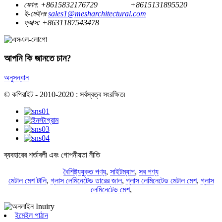
ফোন:
+8615832176729
+8615131895520
ই-মেইলঃ
sales1@mesharchitectural.com
ফ্যাক্স:
+8631187543478
আপনি কি জানতে চান?
অনুসন্ধান
© কপিরাইট - 2010-2020 : সর্বস্বত্ব সংরক্ষিত৷
ব্যবহারের শর্তাবলী এবং গোপনীয়তা নীতি
বৈশিষ্ট্যযুক্ত পণ্য
,
সাইটম্যাপ
,
সব পণ্য
মেটাল মেশ টালি
,
গ্লাস লেমিনেটেড তারের জাল
,
গ্লাস লেমিনেটেড মেটাল মেশ
,
গ্লাস
লেমিনেটেড মেশ
,
ইমেইল পাঠান