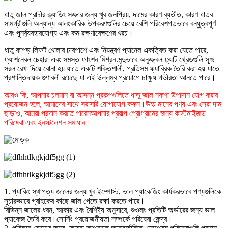
ধাতু জাল প্রাচীর ক্ল্যাডিং সজ্জার জন্য খুব জনপ্রিয়, দামের কারণ ব্যতীত, কারণ ধাতব
সামগ্রীগুলি অন্যান্য আলংকারিক উপকরণগুলির চেয়ে বেশি পরিবেশগতভাবে বন্ধুত্বপূর্ণ
এবং পুনর্ব্যবহারযোগ্য এবং কম রক্ষণাবেক্ষণের খরচ।
ধাতু কাপড় লিফট খোলার চারপাশে এবং নিয়ন্ত্রণ প্যানেল একত্রিত করা যেতে পারে,
ফ্যাশনেবল চেহারা এবং সমস্ত ফাংশন মিশ্রন.মৃদুভাবে অনুজ্জ্বল ফ্ল্যাট থ্রেডগুলি সূক্ষ্ম
সরল রেখা দিয়ে বোনা হয় যাতে একটি শক্তিশালী, প্রতিসম ফ্যাব্রিক তৈরি করা হয় যাতে
প্রশান্তিদায়ক গুণাবলী রয়েছে যা এই উল্লম্ব প্রয়োগে চাক্ষুষ গভীরতা আনতে পারে।
আরও কি, আপনার চলমান বা আসন্ন প্রকল্পগুলিতে ধাতু জাল নকশা উপাদান যোগ করার
প্রয়োজন হলে, আমাদের সাথে সরাসরি যোগাযোগ করুন।উচ্চ মানের পণ্য এবং সেরা দাম
ছাড়াও, আমরা প্রদান করতে পারেন
আপনার প্রকল্প প্রোগ্রামের জন্য কাস্টমাইজড
পরিষেবা এবং ইনস্টলেশন সমাধান।
1. প্যাকিং স্থাপত্য জালের জন্য খুব ইম্পোস্ট, ভাল প্যাকেজিং কার্যকরভাবে পণ্যগুলিকে
সুচারুভাবে গ্রাহকের কাছে জাল পেতে রক্ষা করতে পারে।
বিভিন্ন জালের ধরন, আকার এবং বৈশিষ্ট্য অনুসারে, শুওলং প্রতিটি অর্ডারের জন্য ভাল
প্যাকেজ তৈরি করে।সোর্সিং প্রয়োজনীয়তা সম্পর্কে পরিষেবা কেন্দ্র।