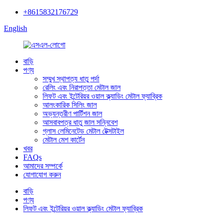
+8615832176729
English
বাড়ি
পণ্য
সম্মুখ স্থাপত্য ধাতু পর্দা
রেলিং এবং নিরাপত্তা মেটাল জাল
লিফট এবং ইন্টেরিয়র ওয়াল ক্ল্যাডিং মেটাল ফ্যাব্রিক
আলংকারিক সিলিং জাল
অভ্যন্তরীণ পার্টিশন জাল
আসবাবপত্র ধাতু জাল সন্নিবেশ
গ্লাস লেমিনেটেড মেটাল টেক্সটাইল
মেটাল মেশ কার্টেন
খবর
FAQs
আমাদের সম্পর্কে
যোগাযোগ করুন
বাড়ি
পণ্য
লিফট এবং ইন্টেরিয়র ওয়াল ক্ল্যাডিং মেটাল ফ্যাব্রিক