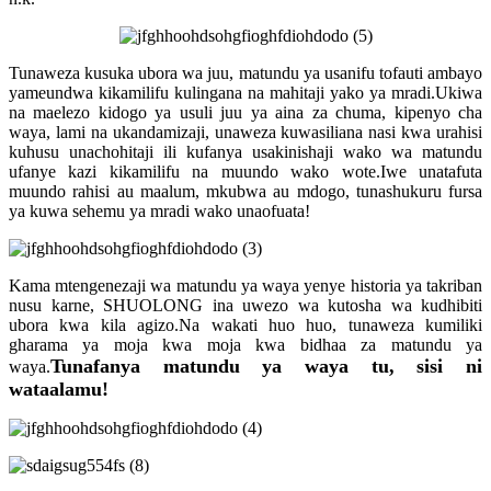
Tunaweza kusuka ubora wa juu, matundu ya usanifu tofauti ambayo
yameundwa kikamilifu kulingana na mahitaji yako ya mradi.Ukiwa
na maelezo kidogo ya usuli juu ya aina za chuma, kipenyo cha
waya, lami na ukandamizaji, unaweza kuwasiliana nasi kwa urahisi
kuhusu unachohitaji ili kufanya usakinishaji wako wa matundu
ufanye kazi kikamilifu na muundo wako wote.Iwe unatafuta
muundo rahisi au maalum, mkubwa au mdogo, tunashukuru fursa
ya kuwa sehemu ya mradi wako unaofuata!
Kama mtengenezaji wa matundu ya waya yenye historia ya takriban
nusu karne, SHUOLONG ina uwezo wa kutosha wa kudhibiti
ubora kwa kila agizo.Na wakati huo huo, tunaweza kumiliki
gharama ya moja kwa moja kwa bidhaa za matundu ya
Tunafanya matundu ya waya tu, sisi ni
waya.
wataalamu!