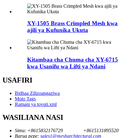
XY-1505 Brass Crimpled Mesh kwa
ajili ya Kufunika Ukuta
Kitambaa cha Chuma cha XY-6715
kwa Usanifu wa Lifti ya Ndani
USAFIRI
Bidhaa Zilizoangaziwa
Moto Tags
Ramani ya tovuti.xml
WASILIANA NASI
Simu:
+8615832176729
+8615131895520
Barua pepe:
sales1@mesharchitectural.com