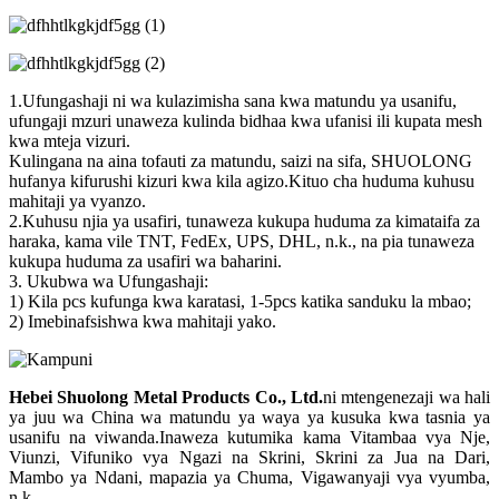
1.Ufungashaji ni wa kulazimisha sana kwa matundu ya usanifu,
ufungaji mzuri unaweza kulinda bidhaa kwa ufanisi ili kupata mesh
kwa mteja vizuri.
Kulingana na aina tofauti za matundu, saizi na sifa, SHUOLONG
hufanya kifurushi kizuri kwa kila agizo.Kituo cha huduma kuhusu
mahitaji ya vyanzo.
2.Kuhusu njia ya usafiri, tunaweza kukupa huduma za kimataifa za
haraka, kama vile TNT, FedEx, UPS, DHL, n.k., na pia tunaweza
kukupa huduma za usafiri wa baharini.
3. Ukubwa wa Ufungashaji:
1) Kila pcs kufunga kwa karatasi, 1-5pcs katika sanduku la mbao;
2) Imebinafsishwa kwa mahitaji yako.
Hebei Shuolong Metal Products Co., Ltd
.
ni mtengenezaji wa hali
ya juu wa China wa matundu ya waya ya kusuka kwa tasnia ya
usanifu na viwanda.Inaweza kutumika kama Vitambaa vya Nje,
Viunzi, Vifuniko vya Ngazi na Skrini, Skrini za Jua na Dari,
Mambo ya Ndani, mapazia ya Chuma, Vigawanyaji vya vyumba,
n.k.