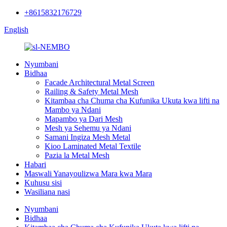
+8615832176729
English
Nyumbani
Bidhaa
Facade Architectural Metal Screen
Railing & Safety Metal Mesh
Kitambaa cha Chuma cha Kufunika Ukuta kwa lifti na
Mambo ya Ndani
Mapambo ya Dari Mesh
Mesh ya Sehemu ya Ndani
Samani Ingiza Mesh Metal
Kioo Laminated Metal Textile
Pazia la Metal Mesh
Habari
Maswali Yanayoulizwa Mara kwa Mara
Kuhusu sisi
Wasiliana nasi
Nyumbani
Bidhaa