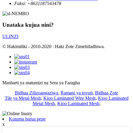
Faksi:
+8631187543478
Unataka kujua nini?
ULINZI
© Hakimiliki - 2010-2020 : Haki Zote Zimehifadhiwa.
Masharti ya matumizi na Sera ya Faragha
Bidhaa Zilizoangaziwa
,
Ramani ya tovuti
,
Bidhaa Zote
Tile ya Metal Mesh
,
Kioo Laminated Wire Mesh
,
Kioo Laminated
Metal Mesh
,
Kioo Laminated Mesh
,
Kutuma barua pepe
x