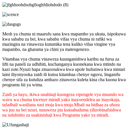
Mesh ya chuma ni maarufu sana kwa mapambo ya ukuta, isipokuwa
kwa sababu za bei, kwa sababu vifaa vya chuma ni rafiki wa
mazingira na vinaweza kutumika tena kuliko vifaa vingine vya
mapambo, na gharama ya chini ya matengenezo.
Vitambaa vya chuma vinaweza kuunganishwa karibu na fursa za
lifti na paneli za udhibiti, kuchanganya kuonekana kwa mtindo na
kazi zote.Nyuzi bapa zinazosukwa kwa upole hufumwa kwa mistari
laini iliyonyooka zaidi ili kutoa kitambaa chenye nguvu, linganifu
chenye sifa za kutuliza ambazo zinaweza kuleta kina cha kuona kwa
programu hii ya wima.
Zaidi ya hayo, ikiwa unahitaji kuongeza vipengele vya muundo wa
wavu wa chuma kwenye miradi yako inayoendelea au inayokuja,
tafadhali wasiliana nasi moja kwa moja.Mbali na bidhaa za ubora
wa juu na bei nzuri, tunaweza pia kutoa
huduma zilizobinafsishwa
na suluhisho za usakinishaji kwa Programu yako ya miradi.