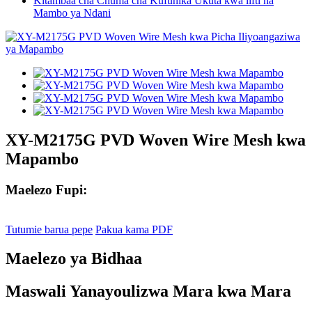
Kitambaa cha Chuma cha Kufunika Ukuta kwa lifti na
Mambo ya Ndani
XY-M2175G PVD Woven Wire Mesh kwa
Mapambo
Maelezo Fupi:
Tutumie barua pepe
Pakua kama PDF
Maelezo ya Bidhaa
Maswali Yanayoulizwa Mara kwa Mara