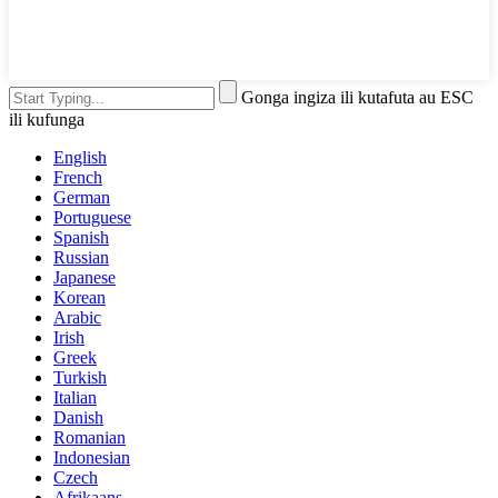
Gonga ingiza ili kutafuta au ESC
ili kufunga
English
French
German
Portuguese
Spanish
Russian
Japanese
Korean
Arabic
Irish
Greek
Turkish
Italian
Danish
Romanian
Indonesian
Czech
Afrikaans