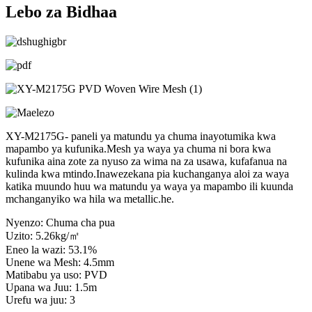
Lebo za Bidhaa
XY-M2175G- paneli ya matundu ya chuma inayotumika kwa
mapambo ya kufunika.Mesh ya waya ya chuma ni bora kwa
kufunika aina zote za nyuso za wima na za usawa, kufafanua na
kulinda kwa mtindo.Inawezekana pia kuchanganya aloi za waya
katika muundo huu wa matundu ya waya ya mapambo ili kuunda
mchanganyiko wa hila wa metallic.he.
Nyenzo: Chuma cha pua
Uzito: 5.26kg/㎡
Eneo la wazi: 53.1%
Unene wa Mesh: 4.5mm
Matibabu ya uso: PVD
Upana wa Juu: 1.5m
Urefu wa juu: 3