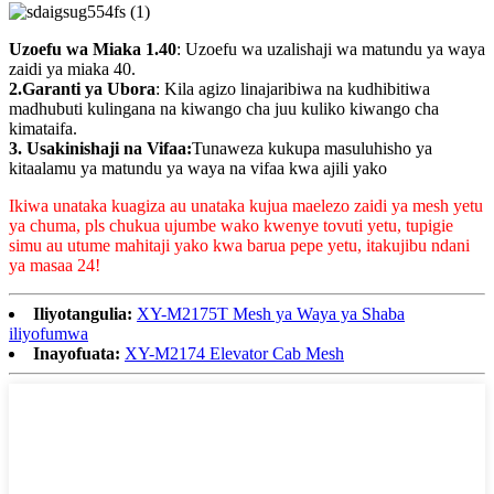
Uzoefu wa Miaka 1.40
: Uzoefu wa uzalishaji wa matundu ya waya
zaidi ya miaka 40.
2.Garanti ya Ubora
: Kila agizo linajaribiwa na kudhibitiwa
madhubuti kulingana na kiwango cha juu kuliko kiwango cha
kimataifa.
3. Usakinishaji na Vifaa:
Tunaweza kukupa masuluhisho ya
kitaalamu ya matundu ya waya na vifaa kwa ajili yako
Ikiwa unataka kuagiza au unataka kujua maelezo zaidi ya mesh yetu
ya chuma, pls chukua ujumbe wako kwenye tovuti yetu, tupigie
simu au utume mahitaji yako kwa barua pepe yetu, itakujibu ndani
ya masaa 24!
Iliyotangulia:
XY-M2175T Mesh ya Waya ya Shaba
iliyofumwa
Inayofuata:
XY-M2174 Elevator Cab Mesh