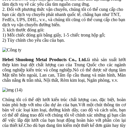
tâm dịch vụ về các yêu cầu tìm nguồn cung ứng.
2. Đối với phương thức vận chuyển, chúng tôi có thể cung cấp cho
bạn các dịch vụ chuyển phát nhanh quốc tế, chẳng hạn như TNT,
FedEx, UPS, DHL, v.v., và chúng tôi cũng có thể cung cấp cho bạn
dịch vụ vận chuyển đường biển.
3. kích thước đóng gói:
1) Mỗi ​​chiếc đóng gói bằng giấy, 1-5 chiếc trong hộp gỗ;
2) Tùy chỉnh cho yêu cầu của bạn.
Hebei Shuolong Metal Products Co., Ltd
.
là nhà sản xuất lưới
thép kim loại dệt chất lượng cao của Trung Quốc cho các ngành
công nghiệp kiến ​​trúc và công nghiệp.Nó có thể được sử dụng làm
Mặt tiền bên ngoài, Lan can, Tấm ốp cầu thang và màn hình, Màn
chắn nắng & trần nhà, Nội thất, Rèm kim loại, Ngăn phòng, v.v.
Chúng tôi có thể dệt lưới kiến ​​trúc chất lượng cao, đặc biệt, hoàn
toàn phù hợp với nhu cầu dự án của bạn.Với một chút thông tin cơ
bản về các loại kim loại, đường kính dây, cao độ và cách uốn, bạn
có thể dễ dàng trao đổi với chúng tôi về chính xác những gì bạn cần
để việc lắp đặt lưới của bạn hoạt động hoàn hảo với phần còn lại
của thiết kế.Cho dù bạn đang tìm kiếm một thiết kế đơn giản hay tùy