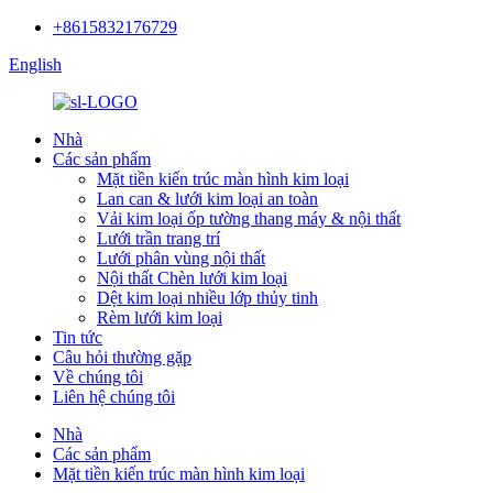
+8615832176729
English
Nhà
Các sản phẩm
Mặt tiền kiến ​​trúc màn hình kim loại
Lan can & lưới kim loại an toàn
Vải kim loại ốp tường thang máy & nội thất
Lưới trần trang trí
Lưới phân vùng nội thất
Nội thất Chèn lưới kim loại
Dệt kim loại nhiều lớp thủy tinh
Rèm lưới kim loại
Tin tức
Câu hỏi thường gặp
Về chúng tôi
Liên hệ chúng tôi
Nhà
Các sản phẩm
Mặt tiền kiến ​​trúc màn hình kim loại