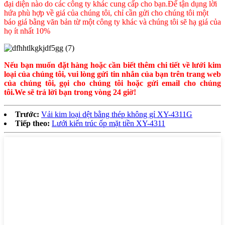
đại diện nào do các công ty khác cung cấp cho bạn.Để tận dụng lời
hứa phù hợp về giá của chúng tôi, chỉ cần gửi cho chúng tôi một
báo giá bằng văn bản từ một công ty khác và chúng tôi sẽ hạ giá của
họ ít nhất 10%
Nếu bạn muốn đặt hàng hoặc cần biết thêm chi tiết về lưới kim
loại của chúng tôi, vui lòng gửi tin nhắn của bạn trên trang web
của chúng tôi, gọi cho chúng tôi hoặc gửi email cho chúng
tôi.
W
e sẽ trả lời bạn trong vòng 24 giờ!
Trước:
Vải kim loại dệt bằng thép không gỉ XY-4311G
Tiếp theo:
Lưới kiến ​​trúc ốp mặt tiền XY-4311