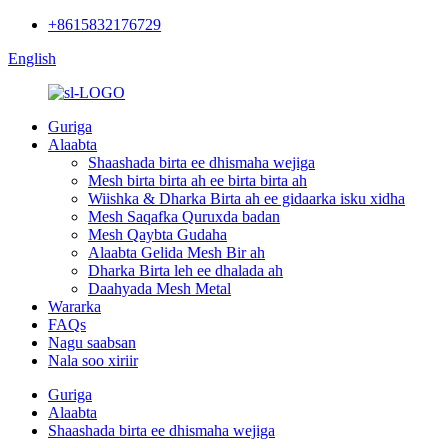
+8615832176729
English
Guriga
Alaabta
Shaashada birta ee dhismaha wejiga
Mesh birta birta ah ee birta birta ah
Wiishka & Dharka Birta ah ee gidaarka isku xidha
Mesh Saqafka Quruxda badan
Mesh Qaybta Gudaha
Alaabta Gelida Mesh Bir ah
Dharka Birta leh ee dhalada ah
Daahyada Mesh Metal
Wararka
FAQs
Nagu saabsan
Nala soo xiriir
Guriga
Alaabta
Shaashada birta ee dhismaha wejiga