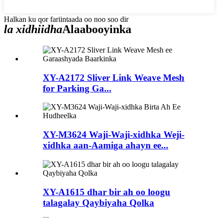
Halkan ku qor fariintaada oo noo soo dir
la xidhiidha
Alaabooyinka
XY-A2172 Sliver Link Weave Mesh
for Parking Ga...
XY-M3624 Waji-Waji-xidhka Weji-
xidhka aan-Aamiga ahayn ee...
XY-A1615 dhar bir ah oo loogu
talagalay Qaybiyaha Qolka