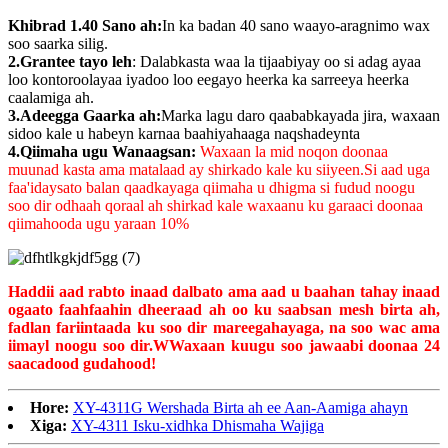
Khibrad 1.40 Sano ah:
In ka badan 40 sano waayo-aragnimo wax
soo saarka silig.
2.Grantee tayo leh
: Dalabkasta waa la tijaabiyay oo si adag ayaa
loo kontoroolayaa iyadoo loo eegayo heerka ka sarreeya heerka
caalamiga ah.
3.Adeegga Gaarka ah:
Marka lagu daro qaababkayada jira, waxaan
sidoo kale u habeyn karnaa baahiyahaaga naqshadeynta
4.Qiimaha ugu Wanaagsan:
Waxaan la mid noqon doonaa
muunad kasta ama matalaad ay shirkado kale ku siiyeen.Si aad uga
faa'idaysato balan qaadkayaga qiimaha u dhigma si fudud noogu
soo dir odhaah qoraal ah shirkad kale waxaanu ku garaaci doonaa
qiimahooda ugu yaraan 10%
Haddii aad rabto inaad dalbato ama aad u baahan tahay inaad
ogaato faahfaahin dheeraad ah oo ku saabsan mesh birta ah,
fadlan fariintaada ku soo dir mareegahayaga, na soo wac ama
iimayl noogu soo dir.
W
Waxaan kuugu soo jawaabi doonaa 24
saacadood gudahood!
Hore:
XY-4311G Wershada Birta ah ee Aan-Aamiga ahayn
Xiga:
XY-4311 Isku-xidhka Dhismaha Wajiga