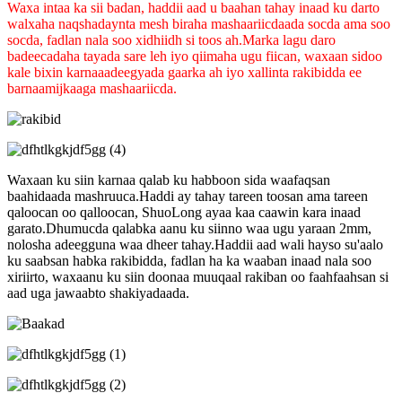
Waxa intaa ka sii badan, haddii aad u baahan tahay inaad ku darto
walxaha naqshadaynta mesh biraha mashaariicdaada socda ama soo
socda, fadlan nala soo xidhiidh si toos ah.Marka lagu daro
badeecadaha tayada sare leh iyo qiimaha ugu fiican, waxaan sidoo
kale bixin karnaa
adeegyada gaarka ah iyo xallinta rakibidda ee
barnaamijkaaga mashaariicda.
Waxaan ku siin karnaa qalab ku habboon sida waafaqsan
baahidaada mashruuca.Haddi ay tahay tareen toosan ama tareen
qaloocan oo qalloocan, ShuoLong ayaa kaa caawin kara inaad
garato.Dhumucda qalabka aanu ku siinno waa ugu yaraan 2mm,
nolosha adeegguna waa dheer tahay.Haddii aad wali hayso su'aalo
ku saabsan habka rakibidda, fadlan ha ka waaban inaad nala soo
xiriirto, waxaanu ku siin doonaa muuqaal rakiban oo faahfaahsan si
aad uga jawaabto shakiyadaada.