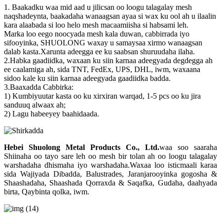
1. Baakadku waa mid aad u jilicsan oo loogu talagalay mesh
naqshadeynta, baakadaha wanaagsan ayaa si wax ku ool ah u ilaalin
kara alaabada si loo helo mesh macaamiisha si habsami leh.
Marka loo eego noocyada mesh kala duwan, cabbirrada iyo
sifooyinka, SHUOLONG waxay u samaysaa xirmo wanaagsan
dalab kasta.Xarunta adeegga ee ku saabsan shuruudaha ilaha.
2.Habka gaadiidka, waxaan ku siin karnaa adeegyada degdegga ah
ee caalamiga ah, sida TNT, FedEx, UPS, DHL, iwm, waxaana
sidoo kale ku siin karnaa adeegyada gaadiidka badda.
3.Baaxadda Cabbirka:
1) Kumbiyuutar kasta oo ku xirxiran warqad, 1-5 pcs oo ku jira
sanduuq alwaax ah;
2) Lagu habeeyey baahidaada.
Hebei Shuolong Metal Products Co., Ltd
.
waa soo saaraha
Shiinaha oo tayo sare leh oo mesh bir tolan ah oo loogu talagalay
warshadaha dhismaha iyo warshadaha.Waxaa loo isticmaali karaa
sida Wajiyada Dibadda, Balustrades, Jaranjarooyinka gogosha &
Shaashadaha, Shaashada Qorraxda & Saqafka, Gudaha, daahyada
birta, Qaybinta qolka, iwm.