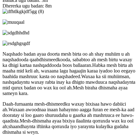
Ballaca ugu badan: 3m
Dhererka ugu badan: 8m
Naqshado badan ayaa doorta mesh birta oo ah shay muhiim u ah
naqshadooda qaabdhismeedkooda, sababtoo ah mesh birtu waxay
ka dhigi kartaa nashqaddooda boos ballaaran.Habka mesh birta ah
maaha mid keli ah, waxaana lagu hagaajin karaa iyadoo loo eegayo
baahida mashruuc kasta oo naqshadeed.Waxaa ka sii muhiimsan,
nashqadayntu waxay rabta inay ka dhigto mawduuca naqshadaynta
mid qurux badan oo wax ku ool ah.Mesh biraha dhismaha ayaa
sameyn kara.
Daah-furnaanta mesh-dhismeedku waxay bixisaa hawo dabiici
ah.Waxaan awoodnaa inaan habaynno aagga furan ee mesh-ka aad
dooratay si loo gaaro shuruudaha u gaarka ah mashruuca ee hawo-
qaadista.Mesh-dhismaha ayaa bixiya ilaalinta qorraxda wax ku ool
ah;shaandhaynta iftiinka qorraxda iyo yaraynta kulaylka gudaha
dhismaha si weyn.