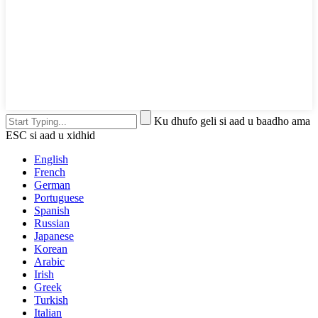
Ku dhufo geli si aad u baadho ama
ESC si aad u xidhid
English
French
German
Portuguese
Spanish
Russian
Japanese
Korean
Arabic
Irish
Greek
Turkish
Italian