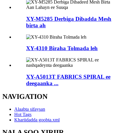
XY-M5285 Derbiga Dibadda Mesh
birta ah
XY-4310 Biraha Tolmada leh
XY-A5013T FABRICS SPIRAL ee
deegaanka ...
NAVIGATION
Alaabta sifaysan
Hot Tags
Khariidadda goobta.xml
NALA SOO XIRIIR