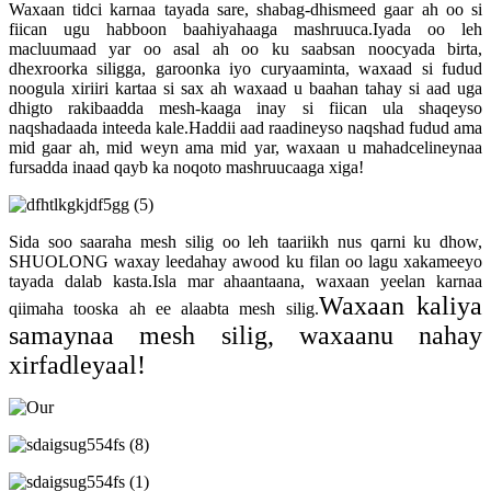
Waxaan tidci karnaa tayada sare, shabag-dhismeed gaar ah oo si
fiican ugu habboon baahiyahaaga mashruuca.Iyada oo leh
macluumaad yar oo asal ah oo ku saabsan noocyada birta,
dhexroorka siligga, garoonka iyo curyaaminta, waxaad si fudud
noogula xiriiri kartaa si sax ah waxaad u baahan tahay si aad uga
dhigto rakibaadda mesh-kaaga inay si fiican ula shaqeyso
naqshadaada inteeda kale.Haddii aad raadineyso naqshad fudud ama
mid gaar ah, mid weyn ama mid yar, waxaan u mahadcelineynaa
fursadda inaad qayb ka noqoto mashruucaaga xiga!
Sida soo saaraha mesh silig oo leh taariikh nus qarni ku dhow,
SHUOLONG waxay leedahay awood ku filan oo lagu xakameeyo
tayada dalab kasta.Isla mar ahaantaana, waxaan yeelan karnaa
Waxaan kaliya
qiimaha tooska ah ee alaabta mesh silig.
samaynaa mesh silig, waxaanu nahay
xirfadleyaal!