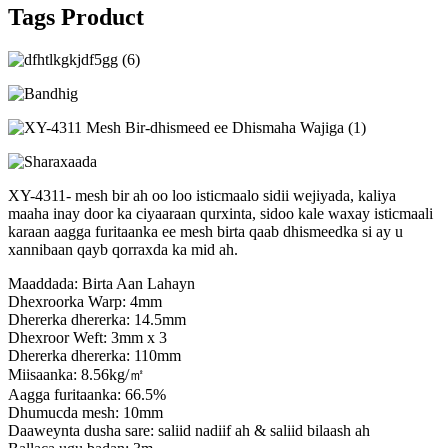
Tags Product
XY-4311- mesh bir ah oo loo isticmaalo sidii wejiyada, kaliya
maaha inay door ka ciyaaraan qurxinta, sidoo kale waxay isticmaali
karaan aagga furitaanka ee mesh birta qaab dhismeedka si ay u
xannibaan qayb qorraxda ka mid ah.
Maaddada: Birta Aan Lahayn
Dhexroorka Warp: 4mm
Dhererka dhererka: 14.5mm
Dhexroor Weft: 3mm x 3
Dhererka dhererka: 110mm
Miisaanka: 8.56kg/㎡
Aagga furitaanka: 66.5%
Dhumucda mesh: 10mm
Daaweynta dusha sare: saliid nadiif ah & saliid bilaash ah