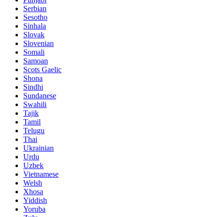
Serbian
Sesotho
Sinhala
Slovak
Slovenian
Somali
Samoan
Scots Gaelic
Shona
Sindhi
Sundanese
Swahili
Tajik
Tamil
Telugu
Thai
Ukrainian
Urdu
Uzbek
Vietnamese
Welsh
Xhosa
Yiddish
Yoruba