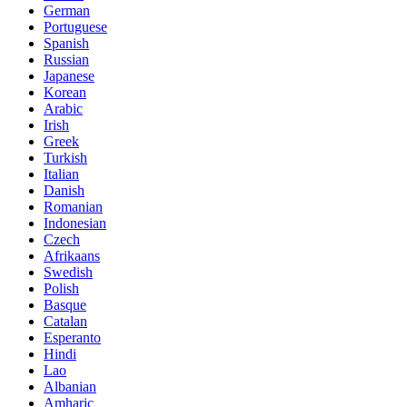
German
Portuguese
Spanish
Russian
Japanese
Korean
Arabic
Irish
Greek
Turkish
Italian
Danish
Romanian
Indonesian
Czech
Afrikaans
Swedish
Polish
Basque
Catalan
Esperanto
Hindi
Lao
Albanian
Amharic