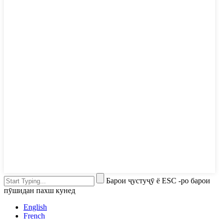
Барои ҷустуҷӯ ё ESC -ро барои
пӯшидан пахш кунед
English
French