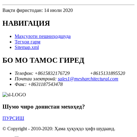
Вақти фиристодан: 14 июли 2020
НАВИГАЦИЯ
Маҳсулоти пешниҳодшуда
Тегҳои гарм
Sitemap.xml
БО МО ТАМОС ГИРЕД
Телефон:
+8615832176729
+8615131895520
Почтаи электронӣ:
sales1@mesharchitectural.com
Факс:
+8631187543478
Шумо чиро донистан мехоҳед?
ПУРСИШ
© Copyright - 2010-2020: Ҳама ҳуқуқҳо ҳифз шудаанд.