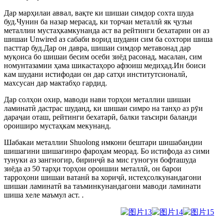
Дар марҳилаи аввал, вақте ки шишаи симдор сохта шуда
буд.Чунин ба назар мерасад, ки торчаи металлӣ як ҷузъи
металлии мустаҳкамкунанда аст ва рейтинги бехатарии он аз
шишаи Unwired аз сабаби ворид шудани сим ба сохтори шиша
пасттар буд.Дар он давра, шишаи симдор метавонад дар
муқоиса бо шишаи бесим осеби зиёд расонад, масалан, сим
номунтазамии ҳама шикастаҳоро афзоиш медиҳад.Ин боиси
кам шудани истифодаи он дар сатҳи институтсионалӣ,
махсусан дар мактабҳо гардид.
Дар солҳои охир, маводи нави торҳои металлии шишаи
ламинатӣ дастрас шуданд, ки шишаи симро на танҳо аз рӯи
дараҷаи оташ, рейтинги бехатарӣ, балки таъсири баланди
ороиширо мустаҳкам мекунанд.
Шабакаи металлии Shuolong имкони бештари шишабандии
шишагини шишагинро фароҳам меорад. Бо истифода аз сими
тунуки аз зангногир, биринҷӣ ва мис гуногун бофташуда
зиёда аз 50 тарҳи торҳои ороишии металлӣ, он барои
тарроҳони шишаи ватанӣ ва хориҷӣ, истеҳсолкунандагони
шишаи ламинатӣ ва таъминкунандагони маводи ламинати
шиша хеле маъмул аст. .