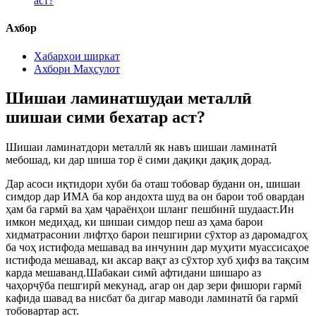
аст?
Ахбор
Хабарҳои ширкат
Ахбори Маҳсулот
Шишаи ламинатшудаи металлӣ
шишаи сими бехатар аст?
Шишаи ламинатдори металлӣ як навъ шишаи ламинатӣ
мебошад, ки дар шиша тор ё сими дақиқи дақиқ дорад.
Дар асоси иқтидори хуби ба оташ тобовар будани он, шишаи
симдор дар ИМА ба кор андохта шуд ва он барои тоб овардан
ҳам ба гармӣ ва ҳам ҷараёнҳои шланг пешбинӣ шудааст.Ин
имкон медиҳад, ки шишаи симдор пеш аз ҳама барои
хидматрасонии лифтҳо барои пешгирии сӯхтор аз даромадгоҳ
ба чоҳ истифода мешавад ва инчунин дар муҳити муассисаҳое
истифода мешавад, ки аксар вақт аз сӯхтор хуб ҳифз ва тақсим
карда мешаванд.Шабакаи симӣ афтидани шишаро аз
чаҳорчӯба пешгирӣ мекунад, агар он дар зери фишори гармӣ
кафида шавад ва нисбат ба дигар маводи ламинатӣ ба гармӣ
тобовартар аст.