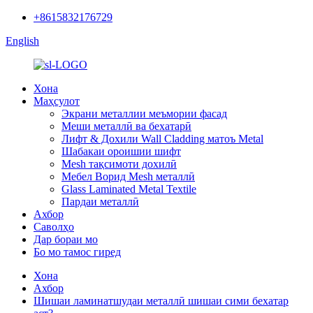
+8615832176729
English
Хона
Маҳсулот
Экрани металлии меъмории фасад
Меши металлӣ ва бехатарӣ
Лифт & Дохили Wall Cladding матоъ Metal
Шабакаи ороишии шифт
Mesh тақсимоти дохилӣ
Мебел Ворид Mesh металлӣ
Glass Laminated Metal Textile
Пардаи металлӣ
Ахбор
Саволҳо
Дар бораи мо
Бо мо тамос гиред
Хона
Ахбор
Шишаи ламинатшудаи металлӣ шишаи сими бехатар