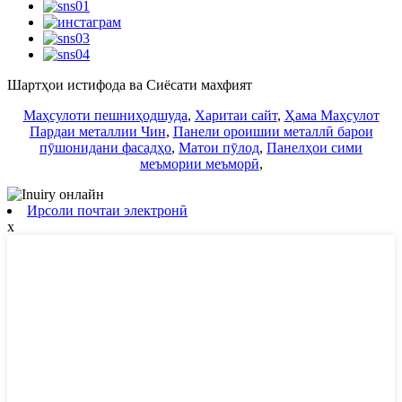
Шартҳои истифода ва Сиёсати махфият
Маҳсулоти пешниҳодшуда
,
Харитаи сайт
,
Ҳама Маҳсулот
Пардаи металлии Чин
,
Панели ороишии металлӣ барои
пӯшонидани фасадҳо
,
Матои пӯлод
,
Панелҳои сими
меъмории меъморӣ
,
Ирсоли почтаи электронӣ
x