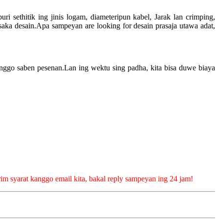
i sethitik ing jinis logam, diameteripun kabel, Jarak lan crimping,
saka desain.Apa sampeyan are looking for desain prasaja utawa adat,
go saben pesenan.Lan ing wektu sing padha, kita bisa duwe biaya
rim syarat kanggo email kita, bakal reply sampeyan ing 24 jam!