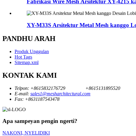
Fabrikasi Wire Mesh Arsitektur XY-4215 ka
XY-M33S Arsitektur Metal Mesh kanggo Lob
PANDHU ARAH
Produk Unggulan
Hot Tags
Sitemap.xml
KONTAK KAMI
Telpon:
+8615832176729
+8615131895520
E-mail:
sales1@mesharchitectural.com
Fax:
+8631187543478
Apa sampeyan pengin ngerti?
NAKONI, NYELIDIKI