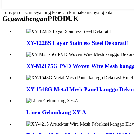
Tulis pesen sampeyan ing kene lan kirimake menyang kita
Gegandhengan
PRODUK
XY-1228S Layar Stainless Steel Dekoratif
XY-M2175G PVD Woven Wire Mesh kangg
XY-1548G Metal Mesh Panel kanggo Dekora
Linen Gelombang XY-A