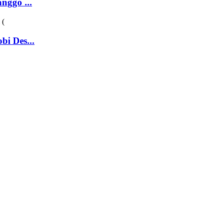
nggo ...
i Des...