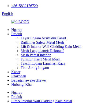
+8615832176729
English
Ngarep
Produk
Layar Logam Arsitektur Fasad
Railing & Safety Metal Mesh
Lift & Interior Wall Cladding Kain Metal
Mesh Langit-langit Dekoratif
Mesh Partisi Interior
Furnitur Insert Metal Mesh
Tekstil Logam Laminasi Kaca
Tirai Jaring Logam
Kabar
Pitakonan
Babagan awake dhewe
Hubungi Kita
Ngarep
Produk
Lift & Interior Wall Cladding Kain Metal