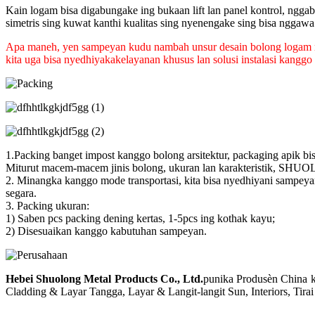
Kain logam bisa digabungake ing bukaan lift lan panel kontrol, nggab
simetris sing kuwat kanthi kualitas sing nyenengake sing bisa nggawa 
Apa maneh, yen sampeyan kudu nambah unsur desain bolong logam meny
kita uga bisa nyedhiyakake
layanan khusus lan solusi instalasi kang
1.Packing banget impost kanggo bolong arsitektur, packaging apik bi
Miturut macem-macem jinis bolong, ukuran lan karakteristik, SHUO
2. Minangka kanggo mode transportasi, kita bisa nyedhiyani sampeyan
segara.
3. Packing ukuran:
1) Saben pcs packing dening kertas, 1-5pcs ing kothak kayu;
2) Disesuaikan kanggo kabutuhan sampeyan.
Hebei Shuolong Metal Products Co., Ltd
.
punika Produsèn China ku
Cladding & Layar Tangga, Layar & Langit-langit Sun, Interiors, Tir