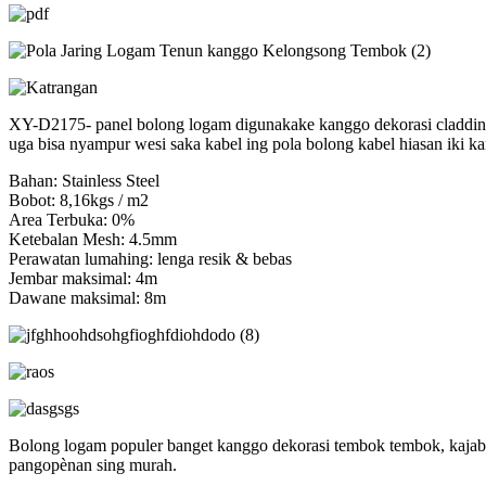
XY-D2175- panel bolong logam digunakake kanggo dekorasi cladding.
uga bisa nyampur wesi saka kabel ing pola bolong kabel hiasan iki 
Bahan: Stainless Steel
Bobot: 8,16kgs / m2
Area Terbuka: 0%
Ketebalan Mesh: 4.5mm
Perawatan lumahing: lenga resik & bebas
Jembar maksimal: 4m
Dawane maksimal: 8m
Bolong logam populer banget kanggo dekorasi tembok tembok, kajaba 
pangopènan sing murah.