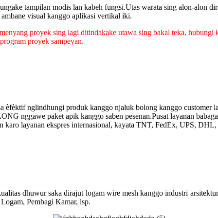
ungake tampilan modis lan kabeh fungsi.Utas warata sing alon-alon dir
ambane visual kanggo aplikasi vertikal iki.
ang proyek sing lagi ditindakake utawa sing bakal teka, hubungi kita
go program proyek sampeyan.
sa èfèktif nglindhungi produk kanggo njaluk bolong kanggo customer la
LONG nggawe paket apik kanggo saben pesenan.Pusat layanan babagan
 karo layanan ekspres internasional, kayata TNT, FedEx, UPS, DHL, et
alitas dhuwur saka dirajut logam wire mesh kanggo industri arsitektur
ai Logam, Pembagi Kamar, lsp.