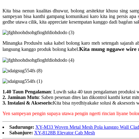
Kita bisa nenun kualitas dhuwur, bolong arsitektur khusu sing samp
sampeyan bisa kanthi gampang komunikasi karo kita ing persis apa s
gedhe utawa cilik, kita appreciate kesempatan kanggo dadi bagéan sak
Minangka Produsèn saka kabel bolong karo meh setengah sajarah 
Kita mung nggawe wire m
langsung kanggo produk bolong kabel.
1.40 Taun Pengalaman
: Luwih saka 40 taun pengalaman produksi 
2. Jaminan Mutu
: Saben pesenan dites lan dikontrol kanthi ketat mi
3. Instalasi & Aksesoris:
Kita bisa nyedhiyakake solusi & aksesoris
Yen sampeyan pengin supaya utawa pengin ngerti rincian liyane bolong
Sadurunge:
XY-M33 Woven Metal Mesh Pola kanggo Wall Clad
Sabanjure:
XY-8128B Elevator Cab Mesh