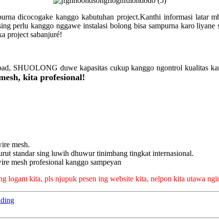
urna dicocogake kanggo kabutuhan project.Kanthi informasi latar mbur
ing perlu kanggo nggawe instalasi bolong bisa sampurna karo liyane 
a project sabanjuré!
abad, SHUOLONG duwe kapasitas cukup kanggo ngontrol kualitas kang
esh, kita profesional!
wire mesh.
turut standar sing luwih dhuwur tinimbang tingkat internasional.
 wire mesh profesional kanggo sampeyan
 logam kita, pls njupuk pesen ing website kita, nelpon kita utawa ngi
ding