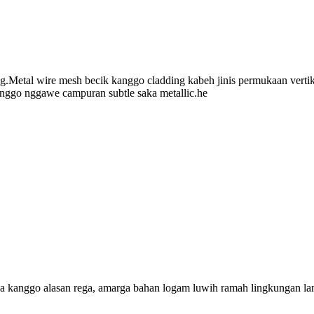
Metal wire mesh becik kanggo cladding kabeh jinis permukaan vertik
kanggo nggawe campuran subtle saka metallic.he
kanggo alasan rega, amarga bahan logam luwih ramah lingkungan lan b