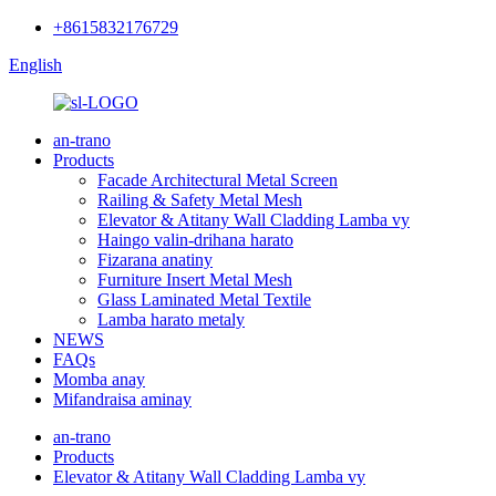
+8615832176729
English
an-trano
Products
Facade Architectural Metal Screen
Railing & Safety Metal Mesh
Elevator & Atitany Wall Cladding Lamba vy
Haingo valin-drihana harato
Fizarana anatiny
Furniture Insert Metal Mesh
Glass Laminated Metal Textile
Lamba harato metaly
NEWS
FAQs
Momba anay
Mifandraisa aminay
an-trano
Products
Elevator & Atitany Wall Cladding Lamba vy