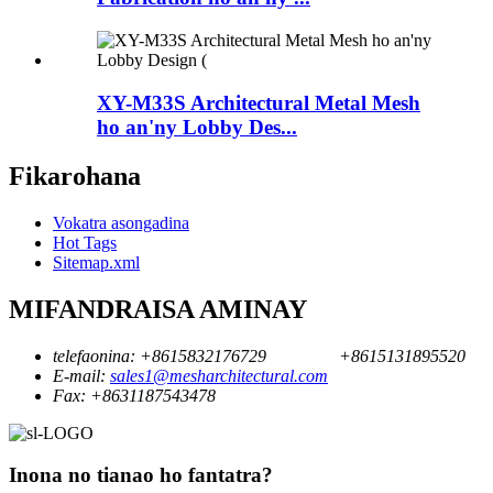
XY-M33S Architectural Metal Mesh
ho an'ny Lobby Des...
Fikarohana
Vokatra asongadina
Hot Tags
Sitemap.xml
MIFANDRAISA AMINAY
telefaonina:
+8615832176729
+8615131895520
E-mail:
sales1@mesharchitectural.com
Fax:
+8631187543478
Inona no tianao ho fantatra?