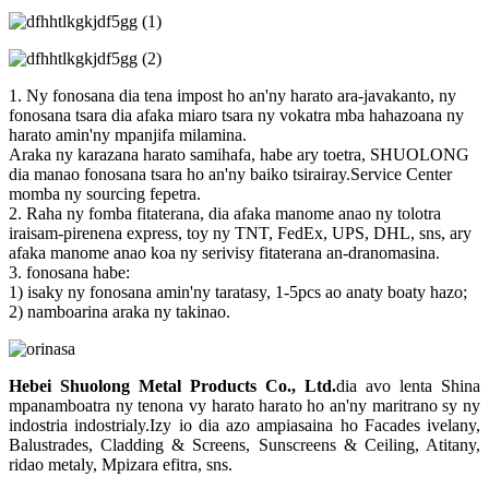
1. Ny fonosana dia tena impost ho an'ny harato ara-javakanto, ny
fonosana tsara dia afaka miaro tsara ny vokatra mba hahazoana ny
harato amin'ny mpanjifa milamina.
Araka ny karazana harato samihafa, habe ary toetra, SHUOLONG
dia manao fonosana tsara ho an'ny baiko tsirairay.Service Center
momba ny sourcing fepetra.
2. Raha ny fomba fitaterana, dia afaka manome anao ny tolotra
iraisam-pirenena express, toy ny TNT, FedEx, UPS, DHL, sns, ary
afaka manome anao koa ny serivisy fitaterana an-dranomasina.
3. fonosana habe:
1) isaky ny fonosana amin'ny taratasy, 1-5pcs ao anaty boaty hazo;
2) namboarina araka ny takinao.
Hebei Shuolong Metal Products Co., Ltd
.
dia avo lenta Shina
mpanamboatra ny tenona vy harato harato ho an'ny maritrano sy ny
indostria indostrialy.Izy io dia azo ampiasaina ho Facades ivelany,
Balustrades, Cladding & Screens, Sunscreens & Ceiling, Atitany,
ridao metaly, Mpizara efitra, sns.