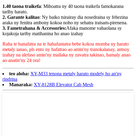
1.40 taona traikefa
: Mihoatra ny 40 taona traikefa famokarana
tariby harato.
2. Garante kalitao
: Ny baiko tsirairay dia nosedraina sy fehezina
araka ny fenitra ambony kokoa noho ny sehatra iraisam-pirenena.
3. Fametrahana & Accessories:
Afaka manome vahaolana sy
kojakoja tariby matihanina ho anao izahay
Raha te hanafatra na te hahafantatra bebe kokoa momba ny harato
metaly ianao, pls ento ny hafatrao ao amin'ny tranokalanay, antsoy
izahay na alefaso amin'ny mailaka ny zavatra takinao, hamaly anao
ao anatin'ny 24 ora!
teo aloha:
XY-M33 tenona metaly harato modely ho an'ny
rindrina
Manaraka:
XY-8128B Elevator Cab Mesh