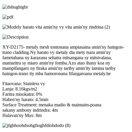
XY-D2175- metaly mesh tontonana ampiasaina amin'ny haingon-
trano cladding.Ny harato vy metaly dia mety tsara amin'ny
fametahana ny karazana sehatra mitsangana sy mitsivalana,
mamaritra sy miaro amin'ny fomba.Azo atao ihany koa ny
mampifangaro ny firaka amin'ny tariby amin'ity lamina tariby
haingon-trano ity mba hamoronana fifangaroana metaly.he
Fitaovana: Stainless vy
Lanja: 8.16kgs/m2
Faritra misokatra: 0%
Haben'ny harato: 4.5mm
Surface Treatment: menaka madio & maimaim-poana
sakany ambony indrindra: 4m
Halavan'ny Max: 8m