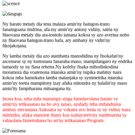
Ny harato metaly dia tena malaza amin'ny haingon-trano
fanaingoana rindrina, afa-tsy amin'ny antony vidiny, satria ny
fitaovana metaly dia ara-tontolo iainana kokoa sy azo averina noho
ny fitaovana haingon-trano hafa, ary ambany ny vidin'ny
fikojakojana.
Ny lamba metaly dia azo atambatra manodidina ny fisokafan'ny
ascenseur sy ny tontonana fanaraha-maso, mampifangaro ny endrika
lamaody sy ny fiasa rehetra.Ny kofehy fisaka mihodinkodina
moramora dia voatenona miaraka amin'ny tsipika mahitsy tsara
kokoa mba hamokatra lamba matanjaka sy symmetrika miaraka
amin'ny toetra mampitony izay afaka mitondra ny halalin'ny maso
amin'ity fampiharana mitsangana ity.
Inona koa, raha mila manampy singa famolavolana harato vy
amin'ny tetikasanao na ho avy ianao, azafady mba mifandraisa
aminay mivantana.Ankoatra ny vokatra avo lenta sy ny vidiny tsara
indrindra, afaka manome ihany koa izahay
serivisy namboarina sy
vahaolana fametrahana ho an'ny tetikasanao Program.