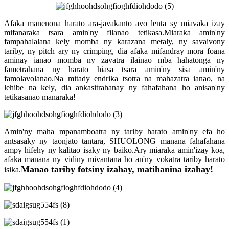
Afaka manenona harato ara-javakanto avo lenta sy miavaka izay
mifanaraka tsara amin'ny filanao tetikasa.Miaraka amin'ny
fampahalalana kely momba ny karazana metaly, ny savaivony
tariby, ny pitch ary ny crimping, dia afaka mifandray mora foana
aminay ianao momba ny zavatra ilainao mba hahatonga ny
fametrahana ny harato hiasa tsara amin'ny sisa amin'ny
famolavolanao.Na mitady endrika tsotra na mahazatra ianao, na
lehibe na kely, dia ankasitrahanay ny fahafahana ho anisan'ny
tetikasanao manaraka!
Amin'ny maha mpanamboatra ny tariby harato amin'ny efa ho
antsasaky ny taonjato tantara, SHUOLONG manana fahafahana
ampy hifehy ny kalitao isaky ny baiko.Ary miaraka amin'izay koa,
afaka manana ny vidiny mivantana ho an'ny vokatra tariby harato
Manao tariby fotsiny izahay, matihanina izahay!
isika.