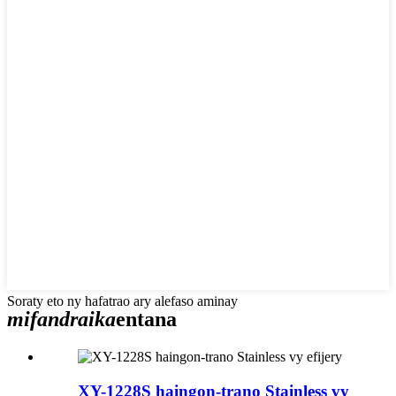
Soraty eto ny hafatrao ary alefaso aminay
mifandraika
entana
XY-1228S haingon-trano Stainless vy