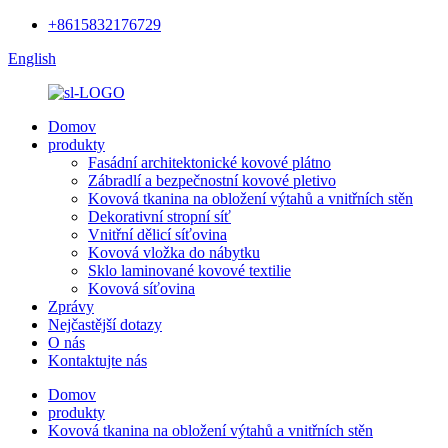
+8615832176729
English
Domov
produkty
Fasádní architektonické kovové plátno
Zábradlí a bezpečnostní kovové pletivo
Kovová tkanina na obložení výtahů a vnitřních stěn
Dekorativní stropní síť
Vnitřní dělicí síťovina
Kovová vložka do nábytku
Sklo laminované kovové textilie
Kovová síťovina
Zprávy
Nejčastější dotazy
O nás
Kontaktujte nás
Domov
produkty
Kovová tkanina na obložení výtahů a vnitřních stěn