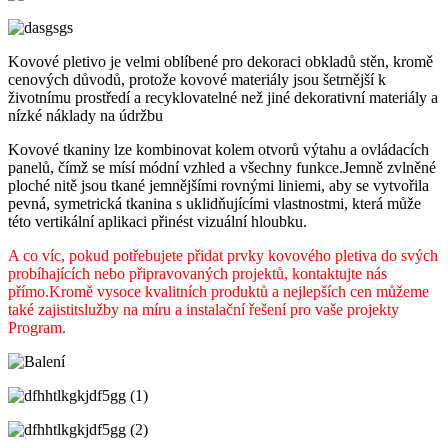
Kovové pletivo je velmi oblíbené pro dekoraci obkladů stěn, kromě
cenových důvodů, protože kovové materiály jsou šetrnější k
životnímu prostředí a recyklovatelné než jiné dekorativní materiály a
nízké náklady na údržbu
Kovové tkaniny lze kombinovat kolem otvorů výtahu a ovládacích
panelů, čímž se mísí módní vzhled a všechny funkce.Jemně zvlněné
ploché nitě jsou tkané jemnějšími rovnými liniemi, aby se vytvořila
pevná, symetrická tkanina s uklidňujícími vlastnostmi, která může
této vertikální aplikaci přinést vizuální hloubku.
A co víc, pokud potřebujete přidat prvky kovového pletiva do svých
probíhajících nebo připravovaných projektů, kontaktujte nás
přímo.Kromě vysoce kvalitních produktů a nejlepších cen můžeme
také zajistit
služby na míru a instalační řešení pro vaše projekty
Program.