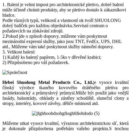
1. Balení je velmi impost pro architektonické pletivo, dobré balení
může účinně chránit produkty, aby se pletivo dostalo k zákazníkovi
hladce.
Podle různých typů, velikostí a vlastností ok tvoří SHUOLONG
dobrý balíček pro každou objednávku.Servisní centrum o
požadavcích na získávání zdrojů.
2.Pokud jde o způsob dopravy, můžeme vám poskytnout
mezinárodní expresní služby, jako jsou TNT, FedEx, UPS, DHL
atd., Můžeme vám také poskytnout služby námořní dopravy.
3. Velikost balení:
1) Každý ks balený papírem, 1-5ks v dřevěné krabici;
2) Přizpůsobeno pro váš požadavek.
Hebei Shuolong Metal Products Co., Ltd
.
je vysoce kvalitní
čínský výrobce tkaného kovového drátěného pletiva pro
architektonický a průmyslový průmysl.Může být použit jako vnější
fasády, balustrády, obklady a zástěny schodiště, sluneční clony a
stropy, interiéry, kovové závěsy, děliče místností atd.
Můžeme utkat vysoce kvalitní, výraznou architektonickou síť, která
je dokonale přizpůsobena potřebám vašeho projektu.S trochou