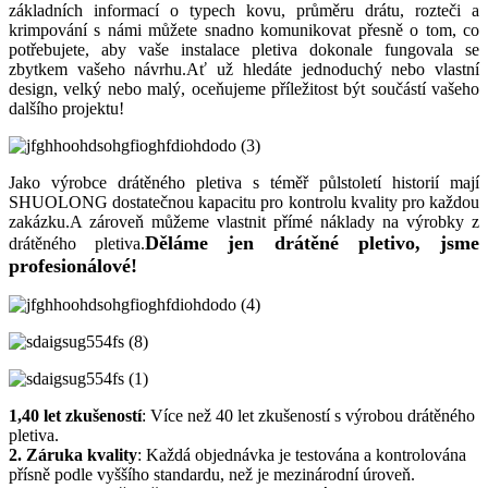
základních informací o typech kovu, průměru drátu, rozteči a
krimpování s námi můžete snadno komunikovat přesně o tom, co
potřebujete, aby vaše instalace pletiva dokonale fungovala se
zbytkem vašeho návrhu.Ať už hledáte jednoduchý nebo vlastní
design, velký nebo malý, oceňujeme příležitost být součástí vašeho
dalšího projektu!
Jako výrobce drátěného pletiva s téměř půlstoletí historií mají
SHUOLONG dostatečnou kapacitu pro kontrolu kvality pro každou
zakázku.A zároveň můžeme vlastnit přímé náklady na výrobky z
Děláme jen drátěné pletivo, jsme
drátěného pletiva.
profesionálové!
1,40 let zkušeností
: Více než 40 let zkušeností s výrobou drátěného
pletiva.
2. Záruka kvality
: Každá objednávka je testována a kontrolována
přísně podle vyššího standardu, než je mezinárodní úroveň.