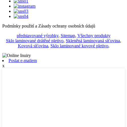
Podmínky použití a Zásady ochrany osobních údajů
představované výrobky
,
Sitemap
,
Všechny produkty
Sklo laminované drátěné pletivo
,
Skleněná laminovaná síťovina
,
Kovová síťovina
,
Sklo laminované kovové pletivo
,
Poslat e-mailem
x