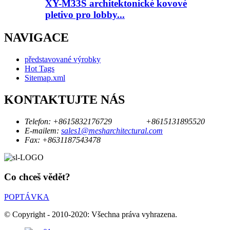
XY-M33S architektonické kovové
pletivo pro lobby...
NAVIGACE
představované výrobky
Hot Tags
Sitemap.xml
KONTAKTUJTE NÁS
Telefon:
+8615832176729
+8615131895520
E-mailem:
sales1@mesharchitectural.com
Fax:
+8631187543478
Co chceš vědět?
POPTÁVKA
© Copyright - 2010-2020: Všechna práva vyhrazena.