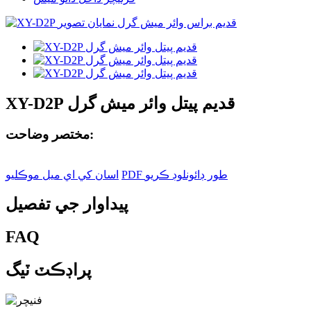
XY-D2P قديم پيتل وائر ميش گرل
مختصر وضاحت:
PDF طور ڊائونلوڊ ڪريو
اسان کي اي ميل موڪليو
پيداوار جي تفصيل
FAQ
پراڊڪٽ ٽيگ