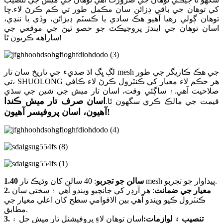
کي توهان جي باقي ڊزائن سان مڪمل طور تي ڪم ڪرڻ لاء.ڇا
توهان ڳولي رهيا آهيو هڪ سادي يا ڪسٽم ڊيزائن، وڏي يا ننڍي،
اسان توهان جي ايندڙ پروجيڪٽ جو حصو ٿيڻ جي موقعي جي
ساراهه ڪريون ٿا!
لڳ ڀڳ اڌ صديء جي تاريخ سان تار mesh جي هڪ ڪاريگر جي طور
تي، SHUOLONG هر حڪم لاء معيار کي ڪنٽرول ڪرڻ لاء ڪافي
صلاحيت آهي.۽ ساڳئي وقت، اسان تار ميش جي شين جي سڌي
اسان صرف تار ميش ڪندا
قيمت جي مالڪ ڪري سگهون ٿا.
آهيون، اسان پروفيسر آهيون!
: 40 سالن کان وڌيڪ تار mesh پيداوار جو تجربو.
1.40 سالن جو تجربو
2. معيار جي ضمانت
: هر آرڊر کي جانچيو ويندو آهي ۽ سختي سان
ڪنٽرول ڪيو ويندو آهي بين الاقوامي سطح کان اعلي معيار جي
مطابق.
3. تنصيب ۽ لوازمات:
اسان توهان لاءِ پروفيشنل تار ميش حل ۽