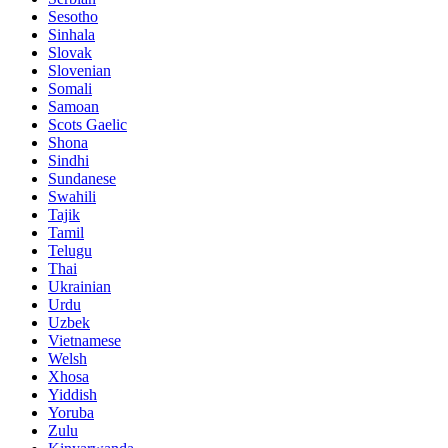
Sesotho
Sinhala
Slovak
Slovenian
Somali
Samoan
Scots Gaelic
Shona
Sindhi
Sundanese
Swahili
Tajik
Tamil
Telugu
Thai
Ukrainian
Urdu
Uzbek
Vietnamese
Welsh
Xhosa
Yiddish
Yoruba
Zulu