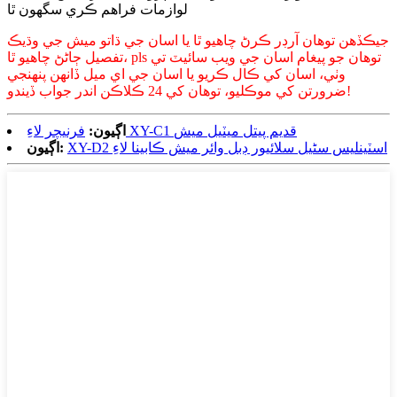
لوازمات فراهم ڪري سگهون ٿا
جيڪڏھن توھان آرڊر ڪرڻ چاھيو ٿا يا اسان جي ڌاتو ميش جي وڌيڪ
تفصيل ڄاڻڻ چاھيو ٿا، pls توھان جو پيغام اسان جي ويب سائيٽ تي
وٺي، اسان کي ڪال ڪريو يا اسان جي اي ميل ڏانھن پنھنجي
ضرورتن کي موڪليو، توھان کي 24 ڪلاڪن اندر جواب ڏيندو!
فرنيچر لاءِ XY-C1 قديم پيتل ميٽيل ميش
اڳيون:
XY-D2 اسٽينلیس سٹیل سلائيور ڊبل وائر ميش ڪابينا لاءِ
اڳيون: