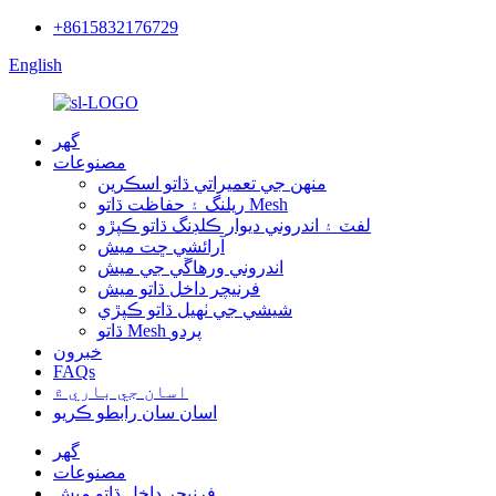
+8615832176729
English
گهر
مصنوعات
منهن جي تعميراتي ڌاتو اسڪرين
ريلنگ ۽ حفاظت ڌاتو Mesh
لفٽ ۽ اندروني ديوار ڪلڊنگ ڌاتو ڪپڙو
آرائشي ڇت ميش
اندروني ورهاڱي جي ميش
فرنيچر داخل ڌاتو ميش
شيشي جي ٺهيل ڌاتو ڪپڙي
ڌاتو Mesh پردو
خبرون
FAQs
اسان جي باري ۾
اسان سان رابطو ڪريو
گهر
مصنوعات
فرنيچر داخل ڌاتو ميش