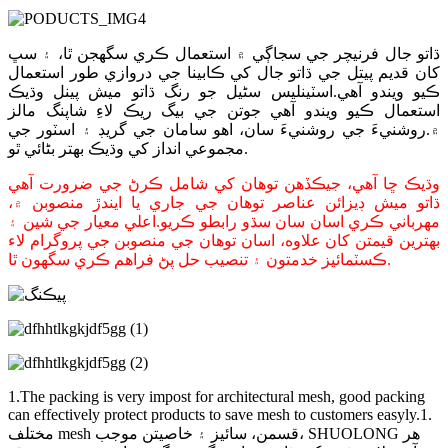
ڌاتو جال فرنيچر جي سجاڳي ۾ استعمال ڪري سگھجن ٿا، ۽ سڀ
کان قديم پيتل جي ڌاتو جال کي ڪابينا جي دروازي طور استعمال
ڪيو ويندو آهي.اسٽينلیس سٹیل جو رنگ ڌاتو ميش پينل وڌيڪ
استعمال ڪيو ويندو آهي جوتن جي بيگ ريڪ لاءِ شاپنگ مالز
۾.روشنيءَ جي روشنيءَ سان، اهو سامان جي گريڊ ۽ اسٽور جي
مجموعي انداز کي وڌيڪ بهتر بڻائي ٿو.
وڌيڪ ڇا آهي، جيڪڏهن توهان کي شامل ڪرڻ جي ضرورت آهي
ڌاتو ميش ڊيزائن عناصر توهان جي جاري يا ايندڙ منصوبن ۾،
مهرباني ڪري اسان سان سڌو رابطو ڪريو.اعلي معيار جي شين ۽
بهترين قيمتن کان علاوه، اسان توهان جي منصوبن جي پروگرام لاء
ڪسٽمائيز خدمتون ۽ تنصيب حل پڻ فراهم ڪري سگهون ٿا.
1.The packing is very impost for architectural mesh, good packing
can effectively protect products to save mesh to customers easyly.1.
مختلف mesh قسمن، سائيز ۽ خاصيتن موجب، SHUOLONG هر