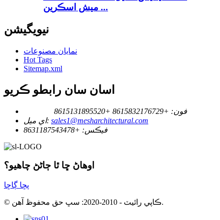
ميش اسڪرين ...
نيويگيشن
نمايان مصنوعات
Hot Tags
Sitemap.xml
اسان سان رابطو ڪريو
فون:
+8615832176729
+8615131895520
sales1@mesharchitectural.com
اي ميل:
فيڪس:
+8631187543478
اوهاڻ ڇا ٿا ڄاڻڻ چاهيو؟
پڇا ڳاڇا
© ڪاپي رائيٽ - 2010-2020: سڀ حق محفوظ آهن.