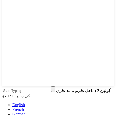
ڳولهڻ لاءِ داخل ڪريو يا بند ڪرڻ
لاءِ ESC کي دٻايو
English
French
German