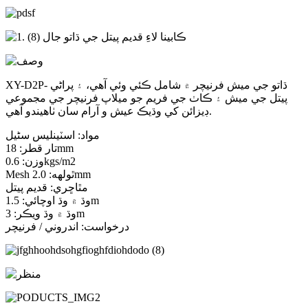
XY-D2P- ڌاتو جي ميش فرنيچر ۾ شامل ڪئي وئي آهي، ۽ پراڻي
پيتل جي ميش ۽ ڪاٺ جي فريم جو ميلاپ فرنيچر جي مجموعي
ڊيزائن کي وڌيڪ عيش و آرام سان ٺاهيندو آهي.
مواد: اسٽينلیس سٹیل
تار قطر: 18mm
وزن: 0.6kgs/m2
Mesh ٿولهه: 2.0mm
مٿاڇري: قديم پيتل
وڌ ۾ وڌ اوچائي: 1.5m
وڌ ۾ وڌ ويڪر: 3m
درخواست: اندروني / فرنيچر