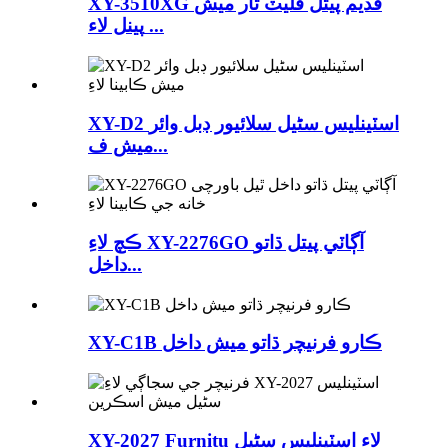
XY-3510XG قديم پيتل فليٽ تار ميش
پينل لاء ...
XY-D2 اسٽينلیس سٹیل سلائيور ڊبل وائر
ميش ف...
ڪچ لاءِ XY-2276GO آڳاٽي پيتل ڌاتو
داخل...
XY-C1B ڪارو فرنيچر ڌاتو ميش داخل
XY-2027 Furnitu لاء اسٽينلیس سٹیل