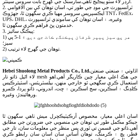
آرڊر لاء سٺو پيڪيج ٺاهي.سارسنگ جي گهرج بابت سروس سينٽر.
2. ٽرانسپورٽ جي موڊ جي طور تي، اسان توهان کي بين الاقوامي
ايڪسپريس سروسز مهيا ڪري سگهون ٿا، جهڙوڪ TNT، FedEx،
UPS، DHL، وغيره، ۽ اسان توهان کي سامونڊي ٽرانسپورٽ
خدمتون پڻ فراهم ڪري سگهون ٿا.
3. پيڪنگ سائيز:
1) هر پي سيز پيپر طرفان پيڪنگ، ڪاٺ جي دٻي ۾ 1-5 پي
سيز؛
2) توهان جي گهرج لاء ترتيب.
اڏاوتي ۽ صنعتي صنعتن
.
Hebei Shuolong Metal Products Co., Ltd
لاء اڻيل ڌاتو تار mesh جي هڪ اعلي معيار چين ڪاريگر آهي.اهو
استعمال ڪري سگهجي ٿو خارجي منهن، بيلسٽريٽس، اسٽيئرڪيس
ڪلڊنگ ۽ اسڪرين، سج اسڪرين ۽ ڇت، اندروني، ڌاتو پردا، ڪمرو
ورهائيندڙ، وغيره.
اسان اعلي معيار، مخصوص آرڪيٽيڪچرل ميش ٺاهي سگهون ٿا
جيڪو مڪمل طور تي توهان جي منصوبي جي ضرورتن جي مطابق
آهي.ڌاتو جي قسمن تي ٿوري پس منظر جي معلومات سان، تار جي
قطر، پچ ۽ ڪرمنگ، توهان آساني سان اسان سان رابطو ڪري
سگهو ٿا جيڪي توهان جي ضرورت آهي توهان جي ميش جي تنصيب