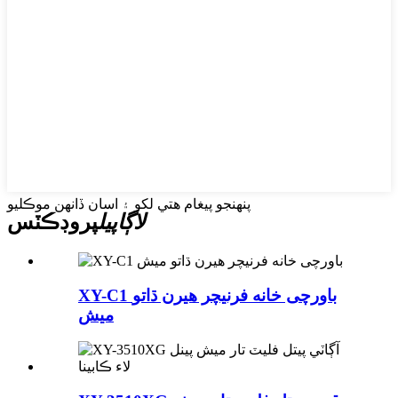
پنهنجو پيغام هتي لکو ۽ اسان ڏانهن موڪليو
لاڳاپيل
پروڊڪٽس
XY-C1 باورچی خانه فرنيچر هيرن ڌاتو
ميش