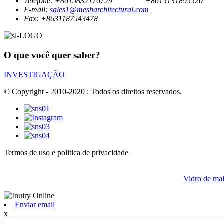
Telefone:
+8615832176729
+8615131895520
E-mail:
sales1@mesharchitectural.com
Fax:
+8631187543478
O que você quer saber?
INVESTIGAÇÃO
© Copyright - 2010-2020 : Todos os direitos reservados.
Termos de uso e politica de privacidade
Vidro de ma
Enviar email
x