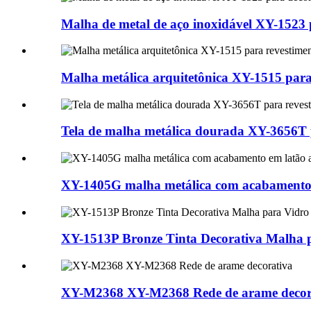
Malha de metal de aço inoxidável XY-1523 
Malha metálica arquitetônica XY-1515 para
Tela de malha metálica dourada XY-3656T p
XY-1405G malha metálica com acabamento e
XY-1513P Bronze Tinta Decorativa Malha 
XY-M2368 XY-M2368 Rede de arame decor