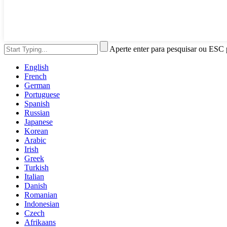
Aperte enter para pesquisar ou ESC 
English
French
German
Portuguese
Spanish
Russian
Japanese
Korean
Arabic
Irish
Greek
Turkish
Italian
Danish
Romanian
Indonesian
Czech
Afrikaans