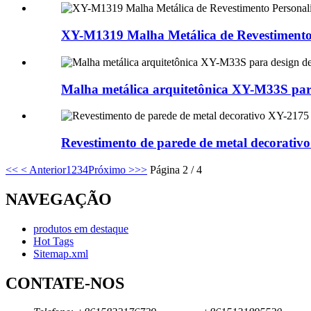
XY-M1319 Malha Metálica de Revestimento
Malha metálica arquitetônica XY-M33S para
Revestimento de parede de metal decorativ
<<
< Anterior
1
2
3
4
Próximo >
>>
Página 2 / 4
NAVEGAÇÃO
produtos em destaque
Hot Tags
Sitemap.xml
CONTATE-NOS