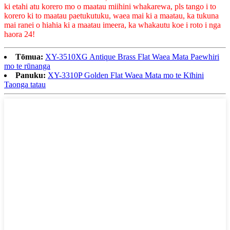
ki etahi atu korero mo o maatau miihini whakarewa, pls tango i to
korero ki to maatau paetukutuku, waea mai ki a maatau, ka tukuna
mai ranei o hiahia ki a maatau imeera, ka whakautu koe i roto i nga
haora 24!
Tōmua:
XY-3510XG Antique Brass Flat Waea Mata Paewhiri
mo te rūnanga
Panuku:
XY-3310P Golden Flat Waea Mata mo te Kīhini
Taonga tatau