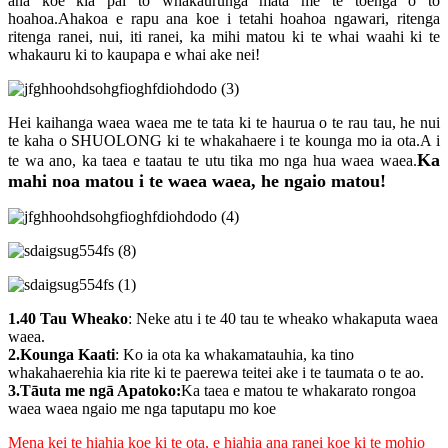
ana koe kia pai to whakaurunga mata me te toenga o to
hoahoa.Ahakoa e rapu ana koe i tetahi hoahoa ngawari, ritenga
ritenga ranei, nui, iti ranei, ka mihi matou ki te whai waahi ki te
whakauru ki to kaupapa e whai ake nei!
Hei kaihanga waea waea me te tata ki te haurua o te rau tau, he nui
te kaha o SHUOLONG ki te whakahaere i te kounga mo ia ota.A i
Ka
te wa ano, ka taea e taatau te utu tika mo nga hua waea waea.
mahi noa matou i te waea waea, he ngaio matou!
1.40 Tau Wheako
: Neke atu i te 40 tau te wheako whakaputa waea
waea.
2.Kounga Kaati
: Ko ia ota ka whakamatauhia, ka tino
whakahaerehia kia rite ki te paerewa teitei ake i te taumata o te ao.
3.Tāuta me ngā Apatoko:
Ka taea e matou te whakarato rongoa
waea waea ngaio me nga taputapu mo koe
Mena kei te hiahia koe ki te ota, e hiahia ana ranei koe ki te mohio