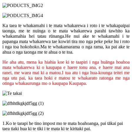
Ka taea te whakamahi i te mata whakarewa i roto i te whakapaipai
taonga, me te nuinga o te mata whakarewa parahi tawhito ka
whakamahia hei tatau rūnanga.He nui ake te whakamahi i te
papanga mata whakarewa tae kowiri tira mo nga peke peke hu i roto
i nga toa hokohoko.Ma te whakamarama o nga rama, ka pai ake te
ahua o nga taonga me te ahua o te toa.
He aha atu, mena ka hiahia koe ki te taapiri i nga huānga hoahoa
mata whakarewa ki o kaupapa e haere tonu ana, e haere mai ana
ranei, me waea mai ki a matou.I tua atu i nga hua-kounga teitei me
nga utu pai, ka taea hoki e matou te whakarato ratonga me nga
otinga whakaurunga mo o kaupapa Kaupapa.
1.Ko te tarapi he tino impost mo te mata hoahoanga, pai tākai pai
taea tiaki hua ki te tiki i te mata ki te kiritaki pai.