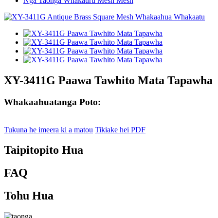
Nga Taonga Whakauru Mesh Mesh
XY-3411G Paawa Tawhito Mata Tapawha
Whakaahuatanga Poto:
Tukuna he imeera ki a matou
Tikiake hei PDF
Taipitopito Hua
FAQ
Tohu Hua