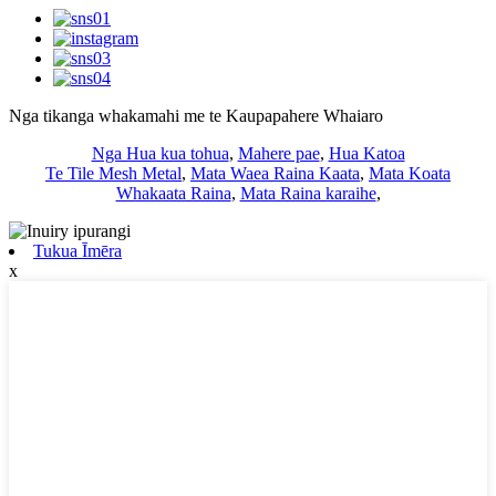
Nga tikanga whakamahi me te Kaupapahere Whaiaro
Nga Hua kua tohua
,
Mahere pae
,
Hua Katoa
Te Tile Mesh Metal
,
Mata Waea Raina Kaata
,
Mata Koata
Whakaata Raina
,
Mata Raina karaihe
,
Tukua Īmēra
x