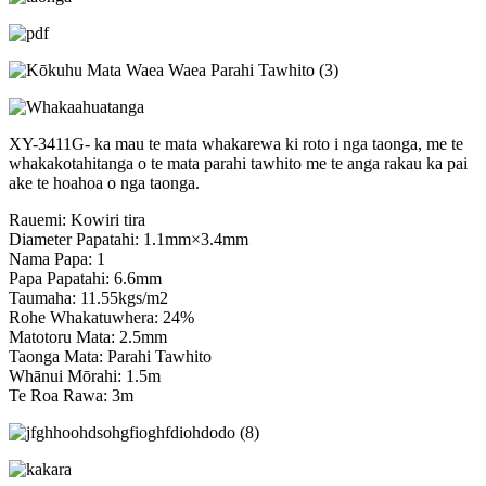
XY-3411G- ka mau te mata whakarewa ki roto i nga taonga, me te
whakakotahitanga o te mata parahi tawhito me te anga rakau ka pai
ake te hoahoa o nga taonga.
Rauemi: Kowiri tira
Diameter Papatahi: 1.1mm×3.4mm
Nama Papa: 1
Papa Papatahi: 6.6mm
Taumaha: 11.55kgs/m2
Rohe Whakatuwhera: 24%
Matotoru Mata: 2.5mm
Taonga Mata: Parahi Tawhito
Whānui Mōrahi: 1.5m
Te Roa Rawa: 3m