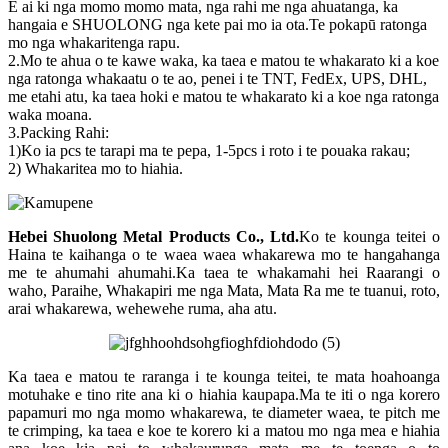
E ai ki nga momo momo mata, nga rahi me nga ahuatanga, ka
hangaia e SHUOLONG nga kete pai mo ia ota.Te pokapū ratonga
mo nga whakaritenga rapu.
2.Mo te ahua o te kawe waka, ka taea e matou te whakarato ki a koe
nga ratonga whakaatu o te ao, penei i te TNT, FedEx, UPS, DHL,
me etahi atu, ka taea hoki e matou te whakarato ki a koe nga ratonga
waka moana.
3.Packing Rahi:
1)Ko ia pcs te tarapi ma te pepa, 1-5pcs i roto i te pouaka rakau;
2) Whakaritea mo to hiahia.
Hebei Shuolong Metal Products Co., Ltd
.
Ko te kounga teitei o
Haina te kaihanga o te waea waea whakarewa mo te hangahanga
me te ahumahi ahumahi.Ka taea te whakamahi hei Raarangi o
waho, Paraihe, Whakapiri me nga Mata, Mata Ra me te tuanui, roto,
arai whakarewa, wehewehe ruma, aha atu.
Ka taea e matou te raranga i te kounga teitei, te mata hoahoanga
motuhake e tino rite ana ki o hiahia kaupapa.Ma te iti o nga korero
papamuri mo nga momo whakarewa, te diameter waea, te pitch me
te crimping, ka taea e koe te korero ki a matou mo nga mea e hiahia