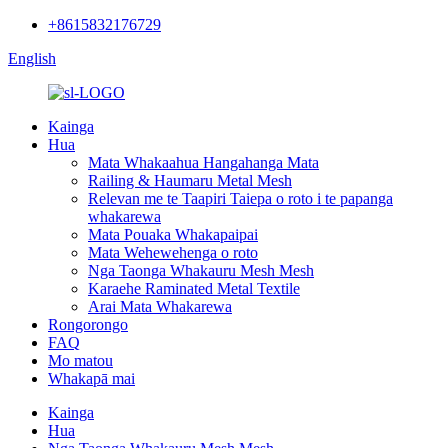
+8615832176729
English
Kainga
Hua
Mata Whakaahua Hangahanga Mata
Railing & Haumaru Metal Mesh
Relevan me te Taapiri Taiepa o roto i te papanga
whakarewa
Mata Pouaka Whakapaipai
Mata Wehewehenga o roto
Nga Taonga Whakauru Mesh Mesh
Karaehe Raminated Metal Textile
Arai Mata Whakarewa
Rongorongo
FAQ
Mo matou
Whakapā mai
Kainga
Hua