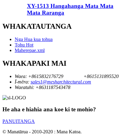
XY-1513 Hangahanga Mata Mata
Mata Raranga
WHAKATAUTANGA
Nga Hua kua tohua
Tohu Hot
Maherepae.xml
WHAKAPAKI MAI
Waea:
+8615832176729
+8615131895520
Ī-mēra:
sales1@mesharchitectural.com
Waeatuhi:
+8631187543478
He aha e hiahia ana koe ki te mohio?
PANUITANGA
© Manatārua - 2010-2020 : Mana Katoa.