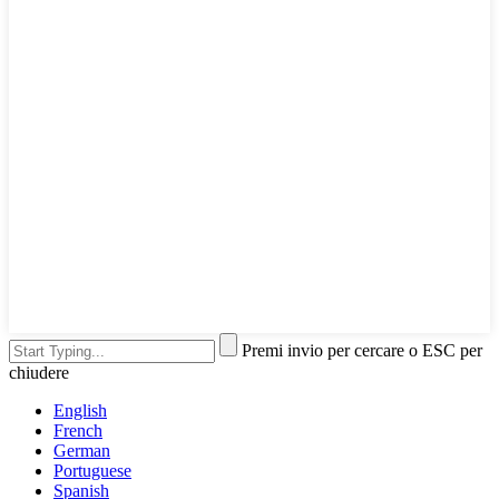
Premi invio per cercare o ESC per
chiudere
English
French
German
Portuguese
Spanish