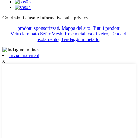
Condizioni d'uso e Informativa sulla privacy
prodotti sponsorizzati
,
Mappa del sito
,
Tutti i prodotti
Vetro laminato Sefar Mesh
,
Rete metallica di vetro
,
Tenda di
isolamento
,
Tendaggi in metallo
,
Invia una email
x