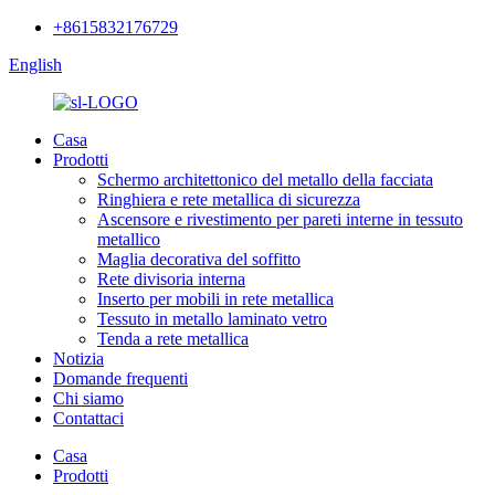
+8615832176729
English
Casa
Prodotti
Schermo architettonico del metallo della facciata
Ringhiera e rete metallica di sicurezza
Ascensore e rivestimento per pareti interne in tessuto
metallico
Maglia decorativa del soffitto
Rete divisoria interna
Inserto per mobili in rete metallica
Tessuto in metallo laminato vetro
Tenda a rete metallica
Notizia
Domande frequenti
Chi siamo
Contattaci
Casa
Prodotti