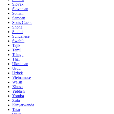
Slovak
Slovenian
Somali
Samoan
Scots Gaelic
Shona
Sindhi
Sundanese
Swahili
Tajik
Tamil
Telugu
Thai
Ukrainian
Urdu
Uzbek
Vietnamese
Welsh
Xhosa
Yiddish
Yoruba
Zulu
Kinyarwanda
Tatar