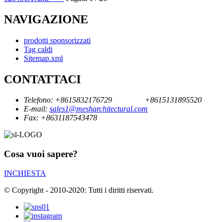
NAVIGAZIONE
prodotti sponsorizzati
Tag caldi
Sitemap.xml
CONTATTACI
Telefono:
+8615832176729
+8615131895520
E-mail:
sales1@mesharchitectural.com
Fax:
+8631187543478
Cosa vuoi sapere?
INCHIESTA
© Copyright - 2010-2020: Tutti i diritti riservati.