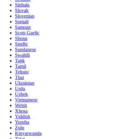
Sinhala
Slovak
Slovenian
Somali
Samoan
Scots Gaelic
Shona
Sindhi
Sundanese
Swahili
Tajik
Tamil
Telugu
Thai
Ukrainian
Urdu
Uzbek
Vietnamese
Welsh
Xhosa
Yiddish
Yoruba
Zulu
Kinyarwanda
Tatar