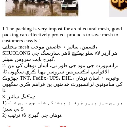
1.The packing is very impost for architectural mesh, good
packing can effectively protect products to save mesh to
customers easyly.1.
مختلف mesh قسمن، سائيز ۽ خاصيتن موجب،
SHUOLONG هر آرڊر لاء سٺو پيڪيج ٺاهي.سارسنگ جي
گهرج بابت سروس سينٽر.
2. ٽرانسپورٽ جي موڊ جي طور تي، اسان توهان کي بين
الاقوامي ايڪسپريس سروسز مهيا ڪري سگهون ٿا،
جهڙوڪ TNT، FedEx، UPS، DHL، وغيره، ۽ اسان توهان
کي سامونڊي ٽرانسپورٽ خدمتون پڻ فراهم ڪري سگهون
ٿا.
3. پيڪنگ سائيز:
1) هر پي سيز پيپر طرفان پيڪنگ، ڪاٺ جي دٻي ۾ 1-
5 پي سيز؛
2) توهان جي گهرج لاء ترتيب.