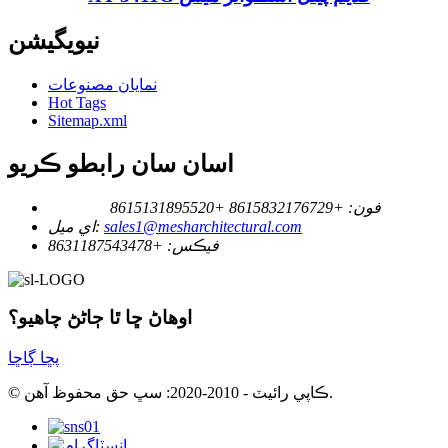
نيويگيشن
نمايان مصنوعات
Hot Tags
Sitemap.xml
اسان سان رابطو ڪريو
فون:
+8615832176729
+8615131895520
sales1@mesharchitectural.com
اي ميل:
فيڪس:
+8631187543478
اوهاڻ ڇا ٿا ڄاڻڻ چاهيو؟
پڇا ڳاڇا
© ڪاپي رائيٽ - 2010-2020: سڀ حق محفوظ آهن.