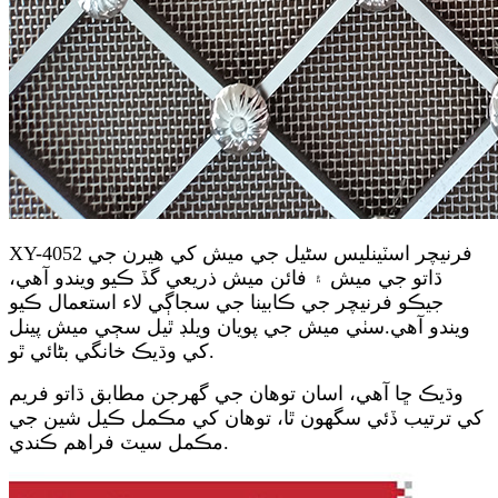
XY-4052 فرنيچر اسٽينلیس سٹیل جي ميش کي هيرن جي
ڌاتو جي ميش ۽ فائن ميش ذريعي گڏ ڪيو ويندو آهي،
جيڪو فرنيچر جي ڪابينا جي سجاڳي لاء استعمال ڪيو
ويندو آهي.سٺي ميش جي پويان ويلڊ ٿيل سڄي ميش پينل
کي وڌيڪ خانگي بڻائي ٿو.
وڌيڪ ڇا آهي، اسان توهان جي گهرجن مطابق ڌاتو فريم
کي ترتيب ڏئي سگهون ٿا، توهان کي مڪمل ڪيل شين جي
مڪمل سيٽ فراهم ڪندي.