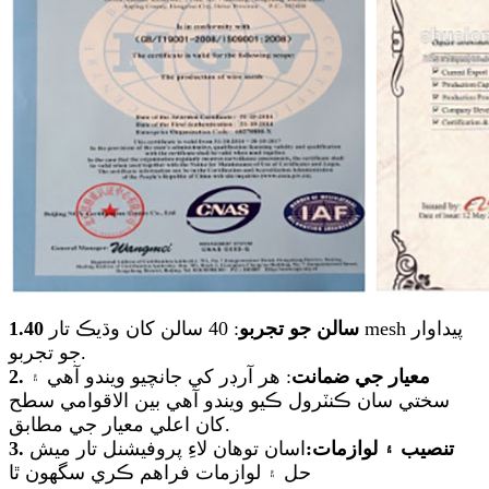
1.40 سالن جو تجربو
: 40 سالن کان وڌيڪ تار mesh پيداوار
جو تجربو.
2. معيار جي ضمانت
: هر آرڊر کي جانچيو ويندو آهي ۽
سختي سان ڪنٽرول ڪيو ويندو آهي بين الاقوامي سطح
کان اعلي معيار جي مطابق.
3. تنصيب ۽ لوازمات:
اسان توهان لاءِ پروفيشنل تار ميش
حل ۽ لوازمات فراهم ڪري سگهون ٿا