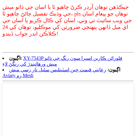
جيڪڏھن توھان آرڊر ڪرڻ چاھيو ٿا يا اسان جي ڌاتو ميش
جي وڌيڪ تفصيل ڄاڻڻ چاھيو ٿا، pls توھان جو پيغام اسان
جي ويب سائيٽ تي وٺي، اسان کي ڪال ڪريو يا اسان جي
اي ميل ڏانھن پنھنجي ضرورتن کي موڪليو، توھان کي 24
ڪلاڪن اندر جواب ڏيندو!
XY-7543P فلورائن ڪاربن اسپرا سون رنگ جي ڌاتو
اڳيون:
ميش ورهائيندڙ کي رنگڻ لاءِ
اڳيون:
رعايتي قيمت چين اسٽينلیس سٹیل تار رسي ميش
Aviary زو Mesh