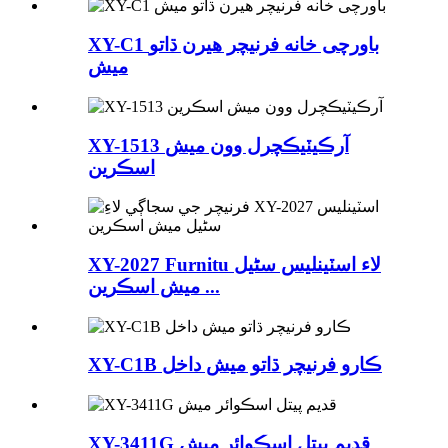
XY-C1 باورچی خانه فرنيچر هيرن ڌاتو
ميش
XY-1513 آرڪيٽيڪچرل وون ميش
اسڪرين
XY-2027 Furnitu لاء اسٽينلیس سٹیل
ميش اسڪرين ...
XY-C1B ڪارو فرنيچر ڌاتو ميش داخل
XY-3411G قديم پيتل اسڪوائر ميش