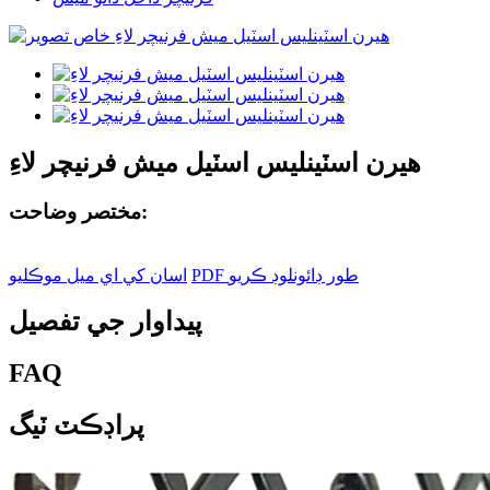
هيرن اسٽينلیس اسٽيل ميش فرنيچر لاءِ
مختصر وضاحت:
PDF طور ڊائونلوڊ ڪريو
اسان کي اي ميل موڪليو
پيداوار جي تفصيل
FAQ
پراڊڪٽ ٽيگ