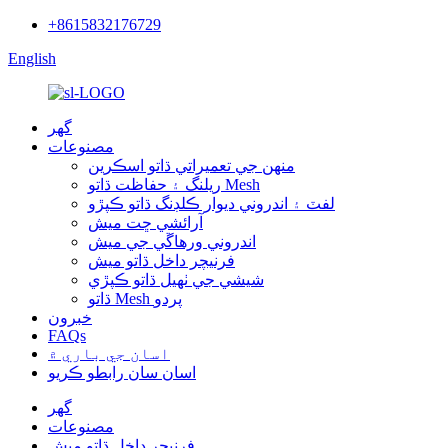
+8615832176729
English
گهر
مصنوعات
منهن جي تعميراتي ڌاتو اسڪرين
ريلنگ ۽ حفاظت ڌاتو Mesh
لفٽ ۽ اندروني ديوار ڪلڊنگ ڌاتو ڪپڙو
آرائشي ڇت ميش
اندروني ورهاڱي جي ميش
فرنيچر داخل ڌاتو ميش
شيشي جي ٺهيل ڌاتو ڪپڙي
ڌاتو Mesh پردو
خبرون
FAQs
اسان جي باري ۾
اسان سان رابطو ڪريو
گهر
مصنوعات
فرنيچر داخل ڌاتو ميش