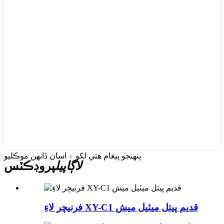
پنهنجو پيغام هتي لکو ۽ اسان ڏانهن موڪليو
لاڳاپيل
پروڊڪٽس
فرنيچر لاءِ XY-C1 قديم پيتل ميٽيل ميش