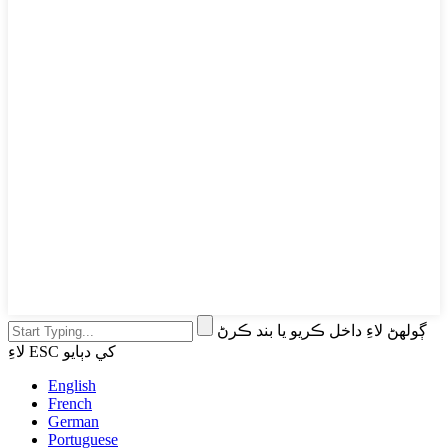
ڳولهڻ لاءِ داخل ڪريو يا بند ڪرڻ
لاءِ ESC کي دٻايو
English
French
German
Portuguese