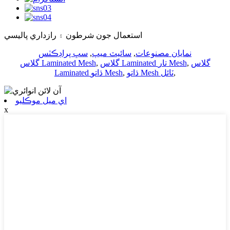
استعمال جون شرطون ۽ رازداري پاليسي
نمايان مصنوعات
,
سائيٽ ميپ
,
سڀ پراڊڪٽس
گلاس
,
گلاس Laminated تار Mesh
,
گلاس Laminated Mesh
,
ڌاتو Mesh ٽائل
,
Laminated ڌاتو Mesh
اي ميل موڪليو
x