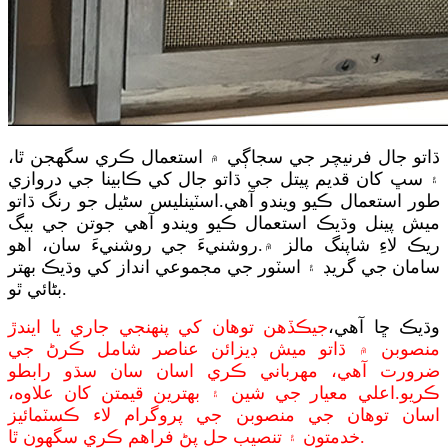
ڌاتو جال فرنيچر جي سجاڳي ۾ استعمال ڪري سگھجن ٿا،
۽ سڀ کان قديم پيتل جي ڌاتو جال کي ڪابينا جي دروازي
طور استعمال ڪيو ويندو آهي.اسٽينلیس سٹیل جو رنگ ڌاتو
ميش پينل وڌيڪ استعمال ڪيو ويندو آهي جوتن جي بيگ
ريڪ لاءِ شاپنگ مالز ۾.روشنيءَ جي روشنيءَ سان، اهو
سامان جي گريڊ ۽ اسٽور جي مجموعي انداز کي وڌيڪ بهتر
بڻائي ٿو.
وڌيڪ ڇا آهي،
جيڪڏهن توهان کي پنهنجي جاري يا ايندڙ
منصوبن ۾ ڌاتو ميش ڊيزائن عناصر شامل ڪرڻ جي
ضرورت آهي، مهرباني ڪري اسان سان سڌو رابطو
ڪريو.اعلي معيار جي شين ۽ بهترين قيمتن کان علاوه،
اسان توهان جي منصوبن جي پروگرام لاء ڪسٽمائيز
خدمتون ۽ تنصيب حل پڻ فراهم ڪري سگهون ٿا.