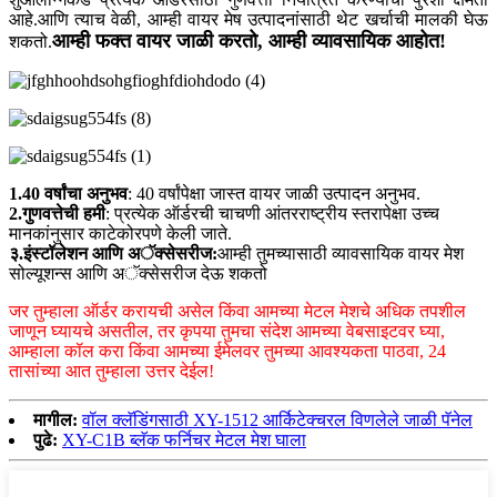
आहे.आणि त्याच वेळी, आम्ही वायर मेष उत्पादनांसाठी थेट खर्चाची मालकी घेऊ
आम्ही फक्त वायर जाळी करतो, आम्ही व्यावसायिक आहोत!
शकतो.
1.40 वर्षांचा अनुभव
: 40 वर्षांपेक्षा जास्त वायर जाळी उत्पादन अनुभव.
2.गुणवत्तेची हमी
: प्रत्येक ऑर्डरची चाचणी आंतरराष्ट्रीय स्तरापेक्षा उच्च
मानकांनुसार काटेकोरपणे केली जाते.
३.इंस्टॉलेशन आणि अॅक्सेसरीज:
आम्ही तुमच्यासाठी व्यावसायिक वायर मेश
सोल्यूशन्स आणि अॅक्सेसरीज देऊ शकतो
जर तुम्हाला ऑर्डर करायची असेल किंवा आमच्या मेटल मेशचे अधिक तपशील
जाणून घ्यायचे असतील, तर कृपया तुमचा संदेश आमच्या वेबसाइटवर घ्या,
आम्हाला कॉल करा किंवा आमच्या ईमेलवर तुमच्या आवश्यकता पाठवा, 24
तासांच्या आत तुम्हाला उत्तर देईल!
मागील:
वॉल क्लॅडिंगसाठी XY-1512 आर्किटेक्चरल विणलेले जाळी पॅनेल
पुढे:
XY-C1B ब्लॅक फर्निचर मेटल मेश घाला