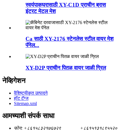
स्वयंपाकघरासाठी XY-C1D प्राचीन ब्रास
इंटरट मेटल मेश
Ca साठी XY-2176 स्टेनलेस स्टील वायर मेश
पॅनेल...
XY-D2P प्राचीन पितळ वायर जाळी ग्रिल
नेव्हिगेशन
वैशिष्ट्यीकृत उत्पादने
हॉट टॅग्ज
Sitemap.xml
आमच्याशी संपर्क साधा
फोन:
+८६१५८३२१७६७२९
+८६१५१३१८९५५२०