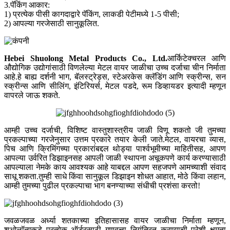
3.पॅकिंग आकार:
1) प्रत्येक पीसी कागदाद्वारे पॅकिंग, लाकडी पेटीमध्ये 1-5 पीसी;
2) आपल्या गरजेसाठी सानुकूलित.
Hebei Shuolong Metal Products Co., Ltd
.
आर्किटेक्चरल आणि
औद्योगिक उद्योगांसाठी विणलेल्या मेटल वायर जाळीचा उच्च दर्जाचा चीन निर्माता
आहे.हे बाह्य दर्शनी भाग, बॅलस्ट्रेड्स, स्टेअरकेस क्लॅडिंग आणि स्क्रीन्स, सन
स्क्रीन्स आणि सीलिंग, इंटिरियर्स, मेटल पडदे, रूम डिव्हायडर इत्यादी म्हणून
वापरले जाऊ शकते.
आम्ही उच्च दर्जाची, विशिष्ट वास्तुशास्त्रीय जाळी विणू शकतो जी तुमच्या
प्रकल्पाच्या गरजेनुसार उत्तम प्रकारे तयार केली जाते.मेटल, वायरचा व्यास,
पिच आणि क्रिमिंगच्या प्रकारांबद्दल थोड्या पार्श्वभूमीच्या माहितीसह, आपण
आपल्या उर्वरित डिझाइनसह आपली जाळी स्थापना अचूकपणे कार्य करण्यासाठी
आपल्याला नेमके काय आवश्यक आहे याबद्दल आपण सहजपणे आमच्याशी संवाद
साधू शकता.तुम्ही साधे किंवा सानुकूल डिझाइन शोधत आहात, मोठे किंवा लहान,
आम्ही तुमच्या पुढील प्रकल्पाचा भाग बनण्याच्या संधीची प्रशंसा करतो!
जवळजवळ अर्ध्या शतकाच्या इतिहासासह वायर जाळीचा निर्माता म्हणून,
शुओलॉन्गकडे प्रत्येक ऑर्डरसाठी गुणवत्ता नियंत्रित करण्याची पुरेशी क्षमता