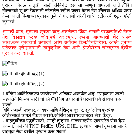
पुरातन पितळ धातूची जाळी कॅबिनेट दरवाजा म्हणून वापरली जाते.शॉपिंग
मॉल्समध्ये शू बॅग रॅकसाठी स्टेनलेस स्टील कलर मेटल मेश पॅनेलचा अधिक वापर
केला जातो.दिव्यांच्या प्रकाशामुळे, ते मालाची श्रेणी आणि स्टोअरची एकूण शैली
सुधारते.
आणखी काय, तुम्हाला तुमच्या चालू असलेल्या किंवा आगामी प्रकल्पांमध्ये मेटल
मेश डिझाइन घटक जोडायचे असल्यास, कृपया आमच्याशी थेट संपर्क
साधा.उच्च-गुणवत्तेची उत्पादने आणि सर्वोत्तम किमतींव्यतिरिक्त, आम्ही तुमच्या
प्रोजेक्ट प्रोग्रामसाठी सानुकूलित सेवा आणि इंस्टॉलेशन सोल्यूशन्स देखील
प्रदान करू शकतो.
1.पॅकिंग आर्किटेक्चरल जाळीसाठी अतिशय आकर्षक आहे, ग्राहकांना जाळी
सहजतेने मिळण्यासाठी चांगले पॅकेजिंग उत्पादनांचे प्रभावीपणे संरक्षण करू
शकते.
विविध जाळी प्रकार, आकार आणि वैशिष्ट्यांनुसार, शुओलॉन्ग प्रत्येक
ऑर्डरसाठी चांगले पॅकेज बनवते.सोर्सिंग आवश्यकतांबद्दल सेवा केंद्र.
2.वाहतुकीच्या पद्धतीसाठी, आम्ही तुम्हाला आंतरराष्ट्रीय एक्सप्रेस सेवा देऊ
शकतो, जसे की TNT, FedEx, UPS, DHL, इ, आणि आम्ही तुम्हाला सागरी
वाहतूक सेवा देखील प्रदान करू शकतो.