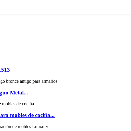
-1513
uo Metal...
ra mobles de cociña...