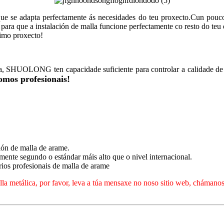
 que se adapta perfectamente ás necesidades do teu proxecto.Cun pouco
para que a instalación de malla funcione perfectamente co resto do te
imo proxecto!
ia, SHUOLONG ten capacidade suficiente para controlar a calidade d
omos profesionais!
ión de malla de arame.
mente segundo o estándar máis alto que o nivel internacional.
ios profesionais de malla de arame
la metálica, por favor, leva a túa mensaxe no noso sitio web, chámanos 