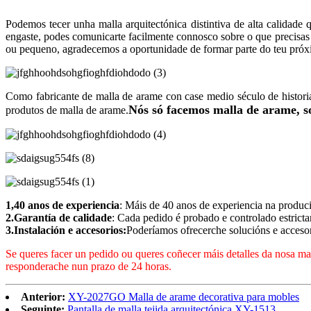
Podemos tecer unha malla arquitectónica distintiva de alta calidade
engaste, podes comunicarte facilmente connosco sobre o que precisas 
ou pequeno, agradecemos a oportunidade de formar parte do teu próx
Como fabricante de malla de arame con case medio século de histor
Nós só facemos malla de arame, s
produtos de malla de arame.
1,40 anos de experiencia
: Máis de 40 anos de experiencia na produc
2.Garantía de calidade
: Cada pedido é probado e controlado estricta
3.Instalación e accesorios:
Poderíamos ofrecerche solucións e accesor
Se queres facer un pedido ou queres coñecer máis detalles da nosa mal
responderache nun prazo de 24 horas.
Anterior:
XY-2027GO Malla de arame decorativa para mobles
Seguinte:
Pantalla de malla tejida arquitectónica XY-1513