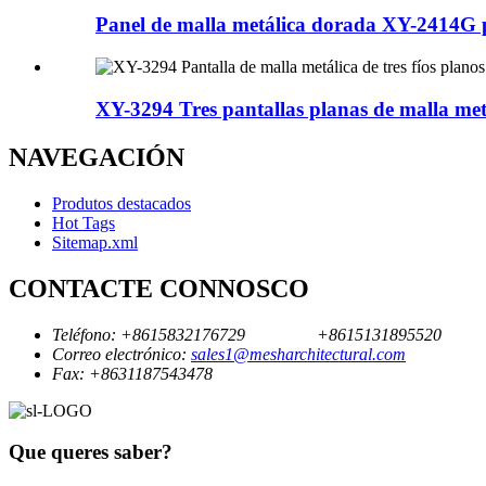
Panel de malla metálica dorada XY-2414G 
XY-3294 Tres pantallas planas de malla met
NAVEGACIÓN
Produtos destacados
Hot Tags
Sitemap.xml
CONTACTE CONNOSCO
Teléfono:
+8615832176729
+8615131895520
Correo electrónico:
sales1@mesharchitectural.com
Fax:
+8631187543478
Que queres saber?