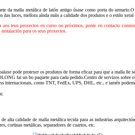
rte da malla metálica de latón antigo úsase como porta do armario.O 
 das luces, mellora aínda máis a calidade dos produtos e o estilo xeral 
a aos teus proxectos en curso ou próximos, ponte en contacto connos
instalación para os seus proxectos.
alaxe pode protexer os produtos de forma eficaz para que a malla lle s
UOLONG fai un bo paquete para cada pedido.Centro de servizos sobre os
ess internacionais, como TNT, FedEx, UPS, DHL, etc., e tamén podemos
a;
de alta calidade de malla metálica tecida para as industrias arquitectó
ores, cortinas metálicas, separadores de cuartos, etc.